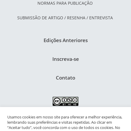
NORMAS PARA PUBLICAÇÃO
SUBMISSÃO DE ARTIGO / RESENHA / ENTREVISTA
Edições Anteriores
Inscreva-se
Contato
Usamos cookies em nosso site para oferecer a melhor experiência,
NIPIAC – Núcleo Interdisciplinar de Pesquisa para a Infância e
lembrando suas preferências e visitas repetidas. Ao clicar em
Adolescência Contemporâneas
“Aceitar tudo”, você concorda com o uso de todos os cookies. No