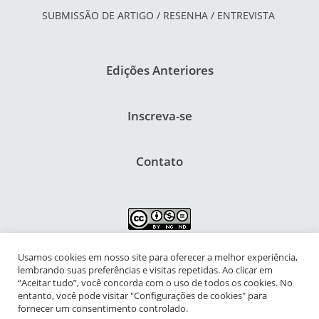
SUBMISSÃO DE ARTIGO / RESENHA / ENTREVISTA
Edições Anteriores
Inscreva-se
Contato
Usamos cookies em nosso site para oferecer a melhor experiência,
NIPIAC – Núcleo Interdisciplinar de Pesquisa para a Infância e
lembrando suas preferências e visitas repetidas. Ao clicar em
Adolescência Contemporâneas
“Aceitar tudo”, você concorda com o uso de todos os cookies. No
entanto, você pode visitar "Configurações de cookies" para
Universidade Federal do Rio de Janeiro - Campus da Praia Vermelha
fornecer um consentimento controlado.