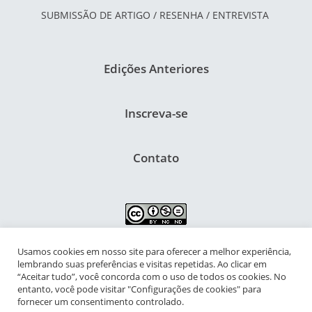
SUBMISSÃO DE ARTIGO / RESENHA / ENTREVISTA
Edições Anteriores
Inscreva-se
Contato
Usamos cookies em nosso site para oferecer a melhor experiência,
NIPIAC – Núcleo Interdisciplinar de Pesquisa para a Infância e
lembrando suas preferências e visitas repetidas. Ao clicar em
Adolescência Contemporâneas
“Aceitar tudo”, você concorda com o uso de todos os cookies. No
entanto, você pode visitar "Configurações de cookies" para
Universidade Federal do Rio de Janeiro - Campus da Praia Vermelha
fornecer um consentimento controlado.