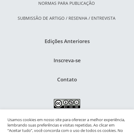
NORMAS PARA PUBLICAÇÃO
SUBMISSÃO DE ARTIGO / RESENHA / ENTREVISTA
Edições Anteriores
Inscreva-se
Contato
Usamos cookies em nosso site para oferecer a melhor experiência,
NIPIAC – Núcleo Interdisciplinar de Pesquisa para a Infância e
lembrando suas preferências e visitas repetidas. Ao clicar em
Adolescência Contemporâneas
“Aceitar tudo”, você concorda com o uso de todos os cookies. No