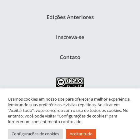
Edições Anteriores
Inscreva-se
Contato
Usamos cookies em nosso site para oferecer a melhor experiência,
NIPIAC – Núcleo Interdisciplinar de Pesquisa para a Infância e
lembrando suas preferências e visitas repetidas. Ao clicar em
Adolescência Contemporâneas
“Aceitar tudo”, você concorda com o uso de todos os cookies. No
entanto, você pode visitar "Configurações de cookies" para
Universidade Federal do Rio de Janeiro - Campus da Praia Vermelha
fornecer um consentimento controlado.
Av. Pasteur, 250 – Urca, Prédio da Decania do CFCH
Configurações de cookies
Aceitar tudo