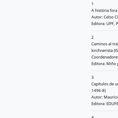
1
A história for
Autor: Celso C
Editora: UPF, 
2
Caminos al tra
kirchnerista 
Coordenadores
Editora: Miño 
3
Capítulos de 
1496-8)
Autor: Mauríci
Editora: EDUFB
4