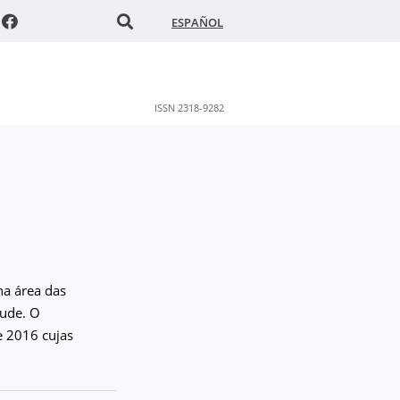
ESPAÑOL
ISSN 2318-9282
na área das
tude. O
e 2016 cujas