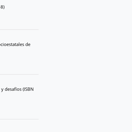
-8)
ocioestatales de
 y desafíos (ISBN