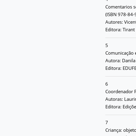
Comentarios so
(ISBN 978-84-
Autores: Vicent
Editora: Tiran
5
Comunicação e 
Autora: Danila
Editora: EDUFB
6
Coordenador P
Autoras: Laur
Editora: Ediçõ
7
Criança: objet