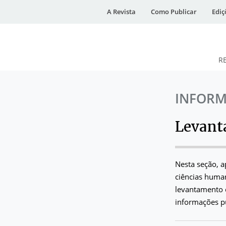
A Revista
Como Publicar
Ediç
R
DESidades
INFORM
Levant
Nesta seção, a
ciências human
levantamento 
informações pu