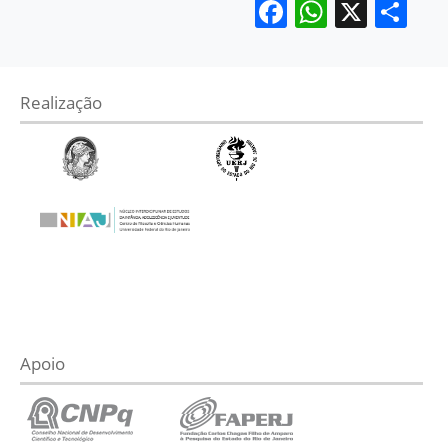
Facebook
WhatsA
X
Sh
Realização
Apoio