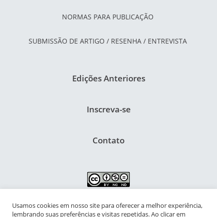
NORMAS PARA PUBLICAÇÃO
SUBMISSÃO DE ARTIGO / RESENHA / ENTREVISTA
Edições Anteriores
Inscreva-se
Contato
Usamos cookies em nosso site para oferecer a melhor experiência,
NIPIAC – Núcleo Interdisciplinar de Pesquisa para a Infância e
lembrando suas preferências e visitas repetidas. Ao clicar em