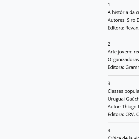
1
A história da 
Autores: Siro
Editora: Revan
2
Arte jovem: re
Organizadoras
Editora: Gramm
3
Classes popula
Uruguai Gaúch
Autor: Thiago 
Editora: CRV, C
4
Crítica de la v