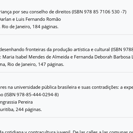
criança por seu conselho de direitos (ISBN 978 85 7106 530 -7)
 Darlan e Luis Fernando Romão
, Rio de Janeiro, 184 páginas.
desenhando fronteiras da produção artística e cultural (ISBN 9
: Maria Isabel Mendes de Almeida e Fernanda Deborah Barbosa 
a, Rio de Janeiro, 147 páginas.
res na universidade pública brasileira e suas contradições: a expe
o (ISBN 978-85-444-0294-8)
Ingrassia Pereira
uritiba, 244 páginas.
ida cotidiana y contracultura juvenil. De las calles a las comunas 