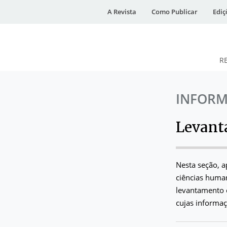
A Revista
Como Publicar
Ediç
R
DESidades
INFORM
Levant
Nesta seção, a
ciências human
levantamento 
cujas informaç