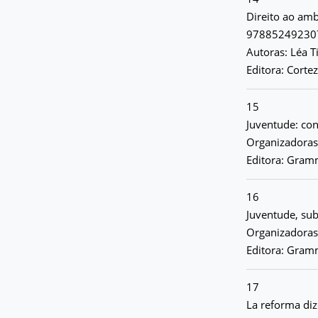
Direito ao amb
97885249230
Autoras: Léa T
Editora: Corte
15
Juventude: co
Organizadoras
Editora: Gramm
16
Juventude, su
Organizadoras
Editora: Gramm
17
La reforma di