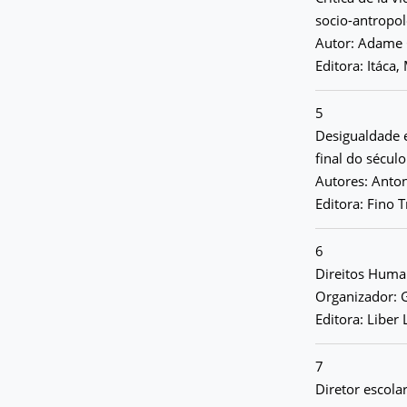
socio-antropo
Autor: Adame 
Editora: Itáca
5
Desigualdade 
final do sécul
Autores: Anton
Editora: Fino 
6
Direitos Huma
Organizador: 
Editora: Liber 
7
Diretor escol