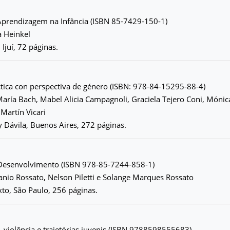
 Aprendizagem na Infância (ISBN 85-7429-150-1)
 Heinkel
 Ijuí, 72 páginas.
tica con perspectiva de género (ISBN: 978-84-15295-88-4)
aría Bach, Mabel Alicia Campagnoli, Graciela Tejero Coni, Mónic
 Martín Vicari
y Dávila, Buenos Aires, 272 páginas.
 Desenvolvimento (ISBN 978-85-7244-858-1)
nio Rossato, Nelson Piletti e Solange Marques Rossato
xto, São Paulo, 256 páginas.
, violência e trajetórias juvenis (ISBN 9788598555683)