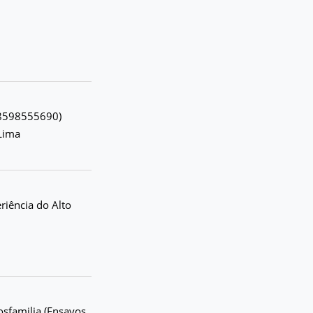
788598555690)
Lima
riência do Alto
posfamilia (Ensayos