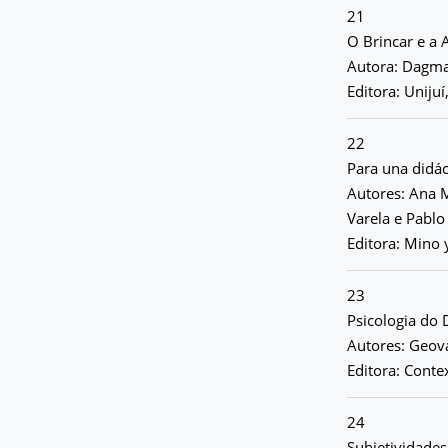
21
O Brincar e a
Autora: Dagma
Editora: Unijuí,
22
Para una didác
Autores: Ana M
Varela e Pablo
Editora: Mino 
23
Psicologia do
Autores: Geova
Editora: Conte
24
Subjetividades