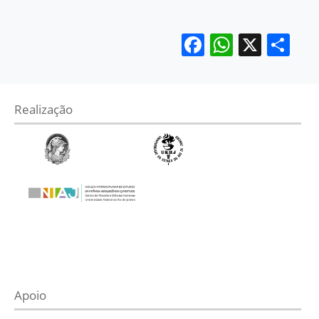
Facebook
WhatsA
X
Sh
Realização
Apoio