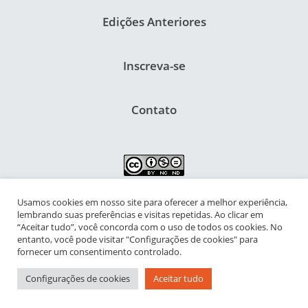
Edições Anteriores
Inscreva-se
Contato
Usamos cookies em nosso site para oferecer a melhor experiência,
NIPIAC – Núcleo Interdisciplinar de Pesquisa para a Infância e
lembrando suas preferências e visitas repetidas. Ao clicar em
Adolescência Contemporâneas
“Aceitar tudo”, você concorda com o uso de todos os cookies. No
entanto, você pode visitar "Configurações de cookies" para
Universidade Federal do Rio de Janeiro - Campus da Praia Vermelha
fornecer um consentimento controlado.
Av. Pasteur, 250 – Urca, Prédio da Decania do CFCH
Configurações de cookies
Aceitar tudo
Rio de Janeiro - RJ, Brasil | CEP 22.290-902