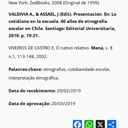
New York: ZedBooks, 2008 (Original de 1999).
VALDIVIA A., & ASSAEL, J (Edit). Presentación. En: Lo
cotidiano en la escuela. 40 años de etnografía
escolar en Chile
.
Santiago: Editorial Universitaria,
2018. p. 19-21.
VIVEIROS DE CASTRO E. O nativo relativo.
Mana,
v. 8
n.1, 113-148, 2002.
Palavras-chave:
etnografias, cotidianidade escolar,
interpretação etnográfica.
Data de recebimento:
20/02/2019
Data de aprovação:
20/03/2019
Facebook
WhatsA
X
Sh