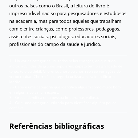
outros países como o Brasil, a leitura do livro é
imprescindível não só para pesquisadores e estudiosos
na academia, mas para todos aqueles que trabalham
com e entre crianças, como professores, pedagogos,
assistentes sociais, psicólogos, educadores sociais,
profissionais do campo da saúde e jurídico.
1 – Há várias categorias utilizadas pelas crianças, ao que tudo
indica, advindas de grupos populares. Zapato tem o significado de
tonto, tolo ou débil. Chorerio, choro ou chorrreo são variações do
verbo roubar. Chorro é a categoria utilizada para identificar o
ladrão.
2 – Capo é uma categoria que identifica alguém como muito bom
em alguma coisa, um expert.
3 – Groso identifica uma pessoa importante, valiosa.
4 – Gil é uma categoria utilizada para identificar alguém pouco
confiável.
Referências bibliográficas