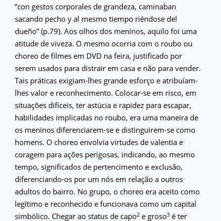
“con gestos corporales de grandeza, caminaban
sacando pecho y al mesmo tiempo riéndose del
dueño” (p.79). Aos olhos dos meninos, aquilo foi uma
atitude de viveza. O mesmo ocorria com o roubo ou
choreo de filmes em DVD na feira, justificado por
serem usados para distrair em casa e não para vender.
Tais práticas exigiam-lhes grande esforço e atribuíam-
lhes valor e reconhecimento. Colocar-se em risco, em
situações difíceis, ter astúcia e rapidez para escapar,
habilidades implicadas no roubo, era uma maneira de
os meninos diferenciarem-se e distinguirem-se como
homens. O choreo envolvia virtudes de valentia e
coragem para ações perigosas, indicando, ao mesmo
tempo, significados de pertencimento e exclusão,
diferenciando-os por um nós em relação a outros
adultos do bairro. No grupo, o choreo era aceito como
legítimo e reconhecido e funcionava como um capital
2
3
simbólico. Chegar ao status de capo
e groso
é ter