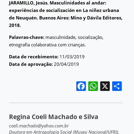
JARAMILLO, Jesús. Masculinidades al andar:
experiências de socialización en La niñez urbana
de Neuquén. Buenos Aires: Mino y Dávila Editores,
2018.
Palavras-chave:
masculinidade, socialização,
etnografia colaborativa com crianças.
Data de recebimento:
11/03/2019
Data de aprovação:
20/04/2019
Facebook
WhatsA
X
Sh
Regina Coeli Machado e Silva
coeli.machado@yahoo.com.br
Doutora em Antropologia Social (Museu Nacional/UFRJ),