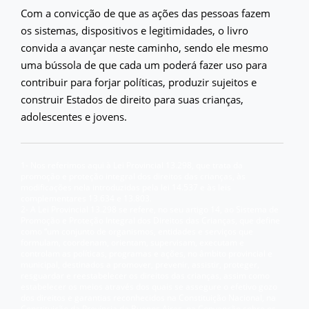
Com a convicção de que as ações das pessoas fazem
os sistemas, dispositivos e legitimidades, o livro
convida a avançar neste caminho, sendo ele mesmo
uma bússola de que cada um poderá fazer uso para
contribuir para forjar políticas, produzir sujeitos e
construir Estados de direito para suas crianças,
adolescentes e jovens.
1- Nos referimos aqui à Lei Provincial 13.298, que trata da
promoção e proteção integral dos direitos das crianças, às
modificações nela introduzidas pela lei 14.537 e às leis
complementares 13.634 e 13.803.
2- A Lei Provincial 13.298 se refere, no seu artigo 14, ao Sistema de
Promoção e Proteção Integral dos Direitos das Crianças, que define
como “um conjunto de organismos, entidades e serviços que
formulam, coordenam, orientam, supervisam, executam e
controlam as políticas, programas e ações, no âmbito provincial e
municipal, destinados a promover, prevenir, assistir, proteger,
resguardar e reestabelecer os direitos das crianças, assim como
estabelecer os meios através dos quais se assegure o efetivo gozo
dos direitos e garantias reconhecidos na Constituição Nacional, na
Constituição da Província de Buenos Aires, na Convenção sobre os