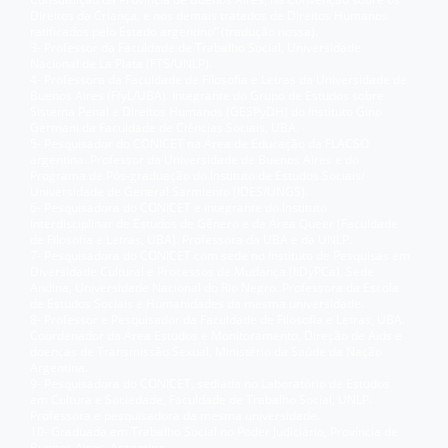
Direitos da Criança, e nos demais tratados de Direitos Humanos
ratificados pelo Estado argentino” (tradução nossa).
3- Professor da Faculdade de Trabalho Social, Universidade
Nacional de La Plata (FTS/UNLP).
4- Professora da Faculdade de Filosofia e Letras da Universidade de
Buenos Aires (FfyL/UBA). Integrante do Grupo de Estudos sobre
Sistema Penal e Direitos Humanos (GESPyDH) do Instituto Gino
Germani da Faculdade de Ciências Sociais, UBA.
5- Pesquisador do CONICET na Área de Educação da FLACSO
argentina. Professor da Universidade de Buenos Aires e do
Programa de Pós-graduação do Instituto de Estudos Sociais/
Universidade de General Sarmiento (IDES/UNGS).
6- Pesquisadora do CONICET e integrante do Instituto
Interdisciplinar de Estudos de Gênero e da Área Queer (Faculdade
de Filosofia e Letras, UBA). Professora da UBA e da UNLP.
7- Pesquisadora do CONICET com sede no Instituto de Pesquisas em
Diversidade Cultural e Processos de Mudança (IIDyPCa), Sede
Andina, Universidade Nacional do Rio Negro. Professora da Escola
de Estudos Sociais e Humanidades da mesma universidade.
8- Professor e Pesquisador da Faculdade de Filosofia e Letras, UBA.
Coordenador da Área Estudos e Monitoramento, Direção de Aids e
doenças de Transmissão Sexual, Ministério da Saúde da Nação
Argentina.
9- Pesquisadora do CONICET, sediada no Laboratório de Estudos
em Cultura e Sociedade, Faculdade de Trabalho Social, UNLP.
Professora e pesquisadora da mesma universidade.
10- Graduada em Trabalho Social no Poder Judiciário, Província de
Buenos Aires, Argentina.