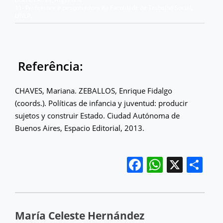
11- Professora e pesquisadora da Faculdade de Trabalho Social,
UNLP.
Referência:
CHAVES, Mariana. ZEBALLOS, Enrique Fidalgo
(coords.). Políticas de infancia y juventud: producir
sujetos y construir Estado. Ciudad Autónoma de
Buenos Aires, Espacio Editorial, 2013.
Facebook
WhatsA
X
Sh
María Celeste Hernández