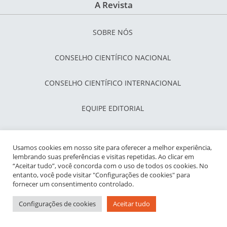
A Revista
SOBRE NÓS
CONSELHO CIENTÍFICO NACIONAL
CONSELHO CIENTÍFICO INTERNACIONAL
EQUIPE EDITORIAL
INDEXADORES
Usamos cookies em nosso site para oferecer a melhor experiência,
lembrando suas preferências e visitas repetidas. Ao clicar em
“Aceitar tudo”, você concorda com o uso de todos os cookies. No
Como Publicar
entanto, você pode visitar "Configurações de cookies" para
fornecer um consentimento controlado.
AVALIAÇÃO POR PARES
Configurações de cookies
Aceitar tudo
NORMAS PARA PUBLICAÇÃO