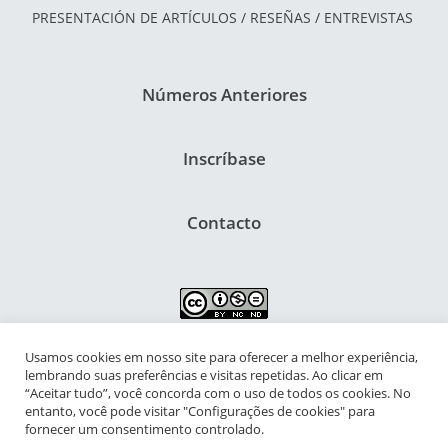
PRESENTACIÓN DE ARTÍCULOS / RESEÑAS / ENTREVISTAS
Números Anteriores
Inscríbase
Contacto
Usamos cookies em nosso site para oferecer a melhor experiência,
NIPIAC – Núcleo Interdisciplinar de Pesquisa para a Infância e
lembrando suas preferências e visitas repetidas. Ao clicar em
Adolescência Contemporâneas
“Aceitar tudo”, você concorda com o uso de todos os cookies. No
entanto, você pode visitar "Configurações de cookies" para
Universidade Federal do Rio de Janeiro - Campus da Praia Vermelha
fornecer um consentimento controlado.