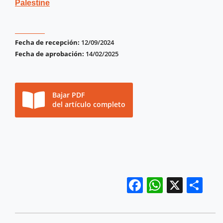
Palestine
Fecha de recepción:
12/09/2024
Fecha de aprobación:
14/02/2025
Bajar PDF
del artículo completo
Facebook
WhatsA
X
Co