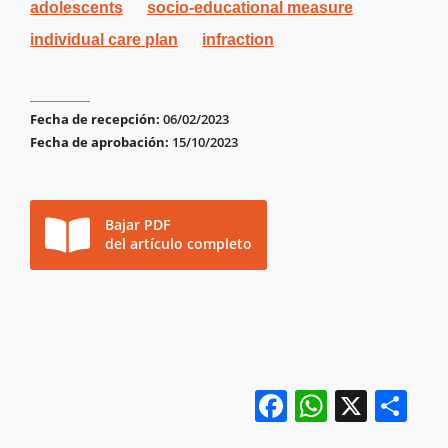
adolescents
socio-educational measure
individual care plan
infraction
Fecha de recepción:
06/02/2023
Fecha de aprobación:
15/10/2023
Bajar PDF
del artículo completo
Facebook
WhatsA
X
Co