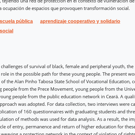
, tejiendo una red de protección en el contexto de vulneración de
la ocupación de espacios que provoquen transformación social.
scuela pública
aprendizaje cooperativo y solidario
social
 challenges of survival of black, female and peripheral youth, the 
e role in the possible path for these young people. The present wo
 of the Alan Pinho Tabosa State School of Vocational Education, c
ng people from the Prece Movement, young people from the Univ
oung people from the public education network in Ceará. A quali
approach was adopted. For data collection, two interviews were ca
plication of 160 questionnaires with graduating students and thr
ulation of methods was used for data analysis. As a result, the i
ycle of entry, permanence and return of higher education for thes
 weaving a protection network in the context of violation of right