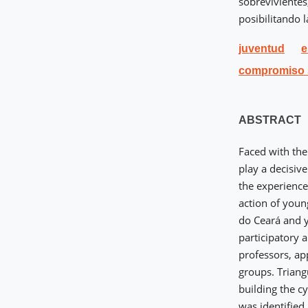
sobrevivientes
posibilitando 
juventud
e
compromiso 
ABSTRACT
Faced with the
play a decisiv
the experience
action of you
do Ceará and y
participatory 
professors, ap
groups. Triang
building the c
was identified,