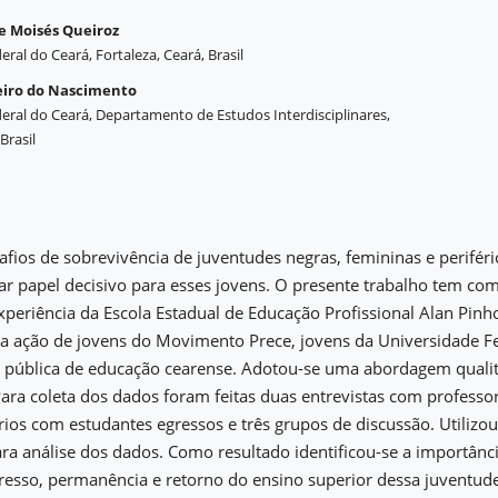
de Moisés Queiroz
ral do Ceará, Fortaleza, Ceará, Brasil
eiro do Nascimento
eral do Ceará, Departamento de Estudos Interdisciplinares,
Brasil
afios de sobrevivência de juventudes negras, femininas e periféric
r papel decisivo para esses jovens. O presente trabalho tem com
xperiência da Escola Estadual de Educação Profissional Alan Pinh
la ação de jovens do Movimento Prece, jovens da Universidade F
e pública de educação cearense. Adotou-se uma abordagem qualit
 Para coleta dos dados foram feitas duas entrevistas com professo
ios com estudantes egressos e três grupos de discussão. Utilizou
a análise dos dados. Como resultado identificou-se a importânc
gresso, permanência e retorno do ensino superior dessa juventud