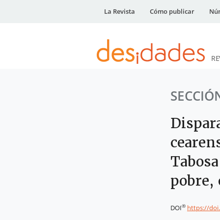
La Revista
Cómo publicar
Núm
RE
DESidades
SECCIÓ
Dispara
cearen
Tabosa
pobre,
®
DOI
https://do