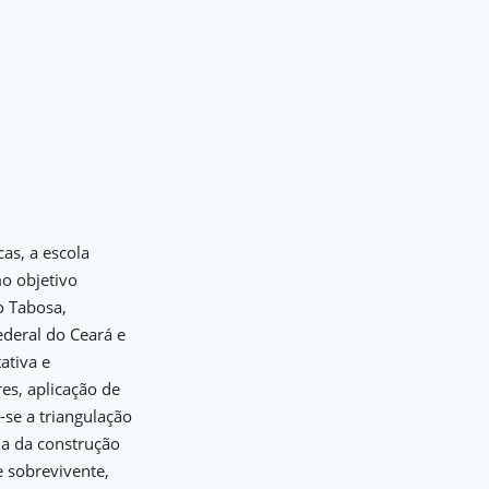
as, a escola
o objetivo
o Tabosa,
ederal do Ceará e
ativa e
res, aplicação de
-se a triangulação
ia da construção
e sobrevivente,