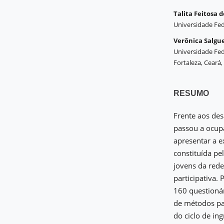
Talita Feitosa 
Universidade Fede
Verônica Salgu
Universidade Fed
Fortaleza, Ceará, 
RESUMO
Frente aos des
passou a ocupa
apresentar a e
constituída pe
jovens da red
participativa.
160 questionár
de métodos par
do ciclo de in