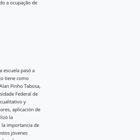
ndo a ocupação de
la escuela pasó a
ajo tiene como
 Alan Pinho Tabosa,
rsidade Federal de
ualitativo y
sores, aplicación de
lizó la
ó la importancia de
estos jóvenes