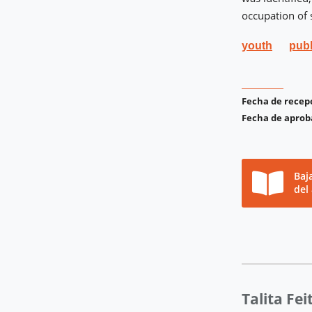
occupation of 
youth
publ
Fecha de recep
Fecha de aprob
Baj
del
Talita Fe