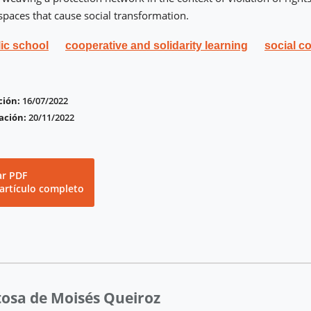
spaces that cause social transformation.
ic school
cooperative and solidarity learning
social 
ción:
16/07/2022
ación:
20/11/2022
ar PDF
 artículo completo
itosa de Moisés Queiroz