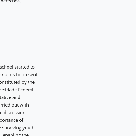
 derechos,
school started to
rk aims to present
onstituted by the
ersidade Federal
tative and
rried out with
ee discussion
mportance of
e surviving youth
s, enabling the