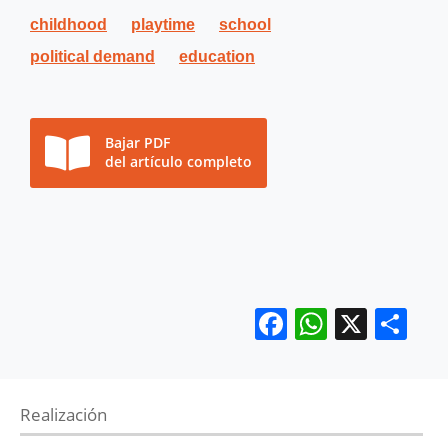
childhood
playtime
school
political demand
education
Bajar PDF
del artículo completo
Facebook
WhatsA
X
Co
Realización