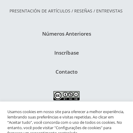
PRESENTACIÓN DE ARTÍCULOS / RESEÑAS / ENTREVISTAS
Números Anteriores
Inscríbase
Contacto
Usamos cookies em nosso site para oferecer a melhor experiência,
NIPIAC – Núcleo Interdisciplinar de Pesquisa para a Infância e
lembrando suas preferências e visitas repetidas. Ao clicar em
Adolescência Contemporâneas
“Aceitar tudo”, você concorda com o uso de todos os cookies. No
entanto, você pode visitar "Configurações de cookies" para
Universidade Federal do Rio de Janeiro - Campus da Praia Vermelha