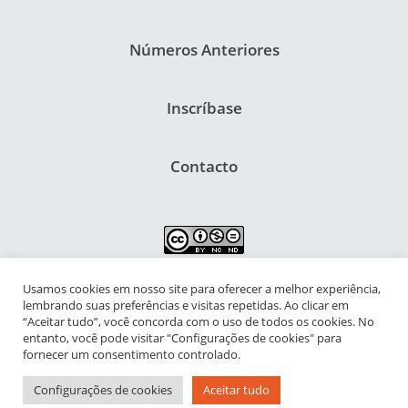
Números Anteriores
Inscríbase
Contacto
Usamos cookies em nosso site para oferecer a melhor experiência,
NIPIAC – Núcleo Interdisciplinar de Pesquisa para a Infância e
lembrando suas preferências e visitas repetidas. Ao clicar em
Adolescência Contemporâneas
“Aceitar tudo”, você concorda com o uso de todos os cookies. No
entanto, você pode visitar "Configurações de cookies" para
Universidade Federal do Rio de Janeiro - Campus da Praia Vermelha
fornecer um consentimento controlado.
Av. Pasteur, 250 – Urca, Prédio da Decania do CFCH
Configurações de cookies
Aceitar tudo