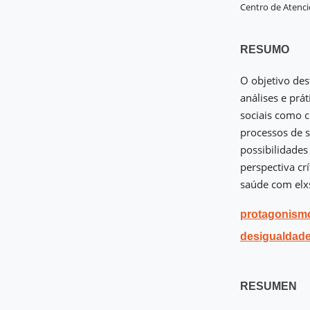
Centro de Atenci
RESUMO
O objetivo dest
análises e pr
sociais como c
processos de 
possibilidades
perspectiva cr
saúde com elx
protagonismo 
desigualdad
RESUMEN