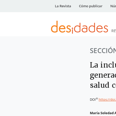
La Revista
Cómo publicar
Núm
RE
DESidades
SECCIÓ
La incl
genera
salud c
®
DOI
https://do
María Soledad 