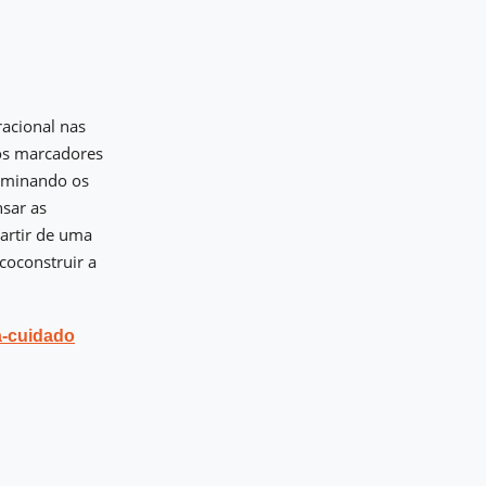
racional nas
ros marcadores
erminando os
sar as
artir de uma
 coconstruir a
a-cuidado