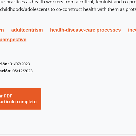
ur practices as health workers from a critical, feminist and co-pr
 childhoods/adolescents to co-construct health with them as prota
en
adultcentrism
health-disease-care processes
ine
 perspective
ción:
31/07/2023
ación:
05/12/2023
ar PDF
 artículo completo