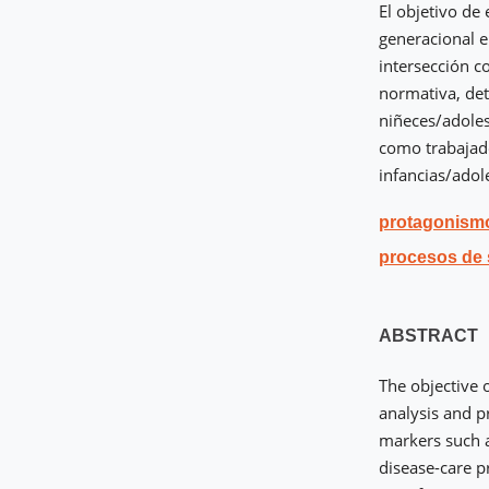
El objetivo de 
generacional e
intersección c
normativa, de
niñeces/adoles
como trabajado
infancias/adol
protagonismo
procesos de
ABSTRACT
The objective o
analysis and pr
markers such as
disease-care pr