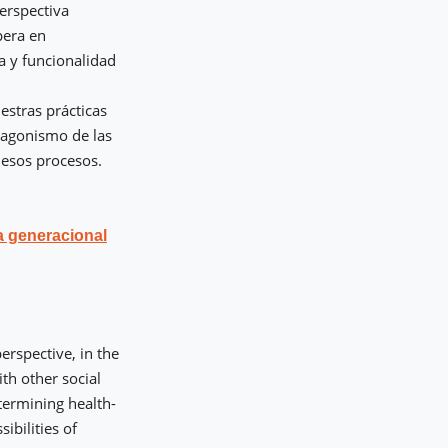
perspectiva
pera en
a y funcionalidad
estras prácticas
tagonismo de las
 esos procesos.
a generacional
perspective, in the
ith other social
etermining health-
ibilities of