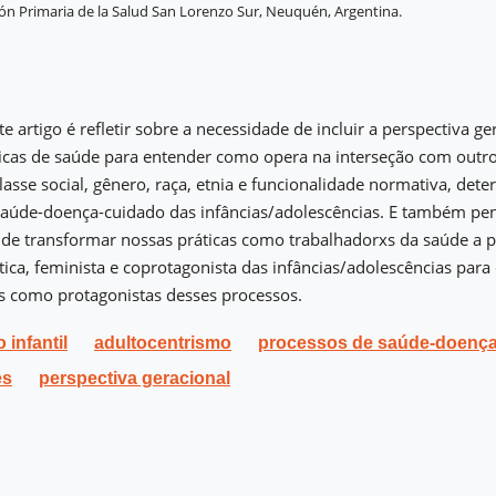
ón Primaria de la Salud San Lorenzo Sur, Neuquén, Argentina.
e artigo é refletir sobre a necessidade de incluir a perspectiva ge
áticas de saúde para entender como opera na interseção com out
lasse social, gênero, raça, etnia e funcionalidade normativa, det
saúde-doença-cuidado das infâncias/adolescências. E também pen
 de transformar nossas práticas como trabalhadorxs da saúde a p
ítica, feminista e coprotagonista das infâncias/adolescências para
s como protagonistas desses processos.
infantil
adultocentrismo
processos de saúde-doenç
es
perspectiva geracional