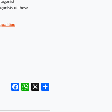
otagonist
gonists of these
qualities
Facebook
WhatsApp
X
Compartir