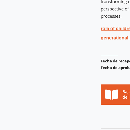
transforming o
perspective of
processes.
role of childr
generational
Fecha de recep
Fecha de aprob
Baj
del