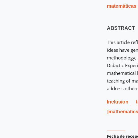
matemáticas
ABSTRACT
This article r
ideas have gen
methodology, 
Didactic Experi
mathematical b
teaching of ma
address othern
Inclusion
]mathematic
Fecha de recep