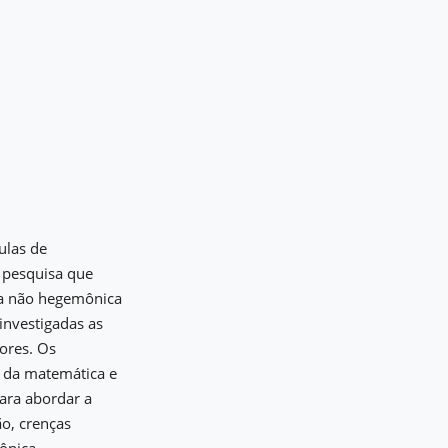
ulas de
 pesquisa que
ca não hegemônica
investigadas as
sores. Os
 da matemática e
ara abordar a
ão, crenças