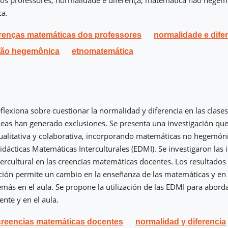
os professores, normalidade e diferença, matemática não hegem
a.
renças matemáticas dos professores
normalidade e dife
não hegemônica
etnomatemática
reflexiona sobre cuestionar la normalidad y diferencia en las clas
deas han generado exclusiones. Se presenta una investigación que
ualitativa y colaborativa, incorporando matemáticas no hegemón
idácticas Matemáticas Interculturales (EDMI). Se investigaron las i
tercultural en las creencias matemáticas docentes. Los resultad
ción permite un cambio en la enseñanza de las matemáticas y en
más en el aula. Se propone la utilización de las EDMI para aborda
nte y en el aula.
creencias matemáticas docentes
normalidad y diferencia