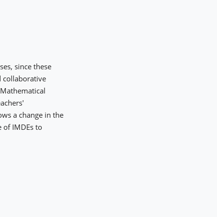
ses, since these
d collaborative
 Mathematical
eachers'
ows a change in the
e of IMDEs to