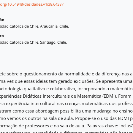
i.org/10.54948/desidades.v1i38.64387
cón
sidad Católica de Chile, Araucanía, Chile.
ro
sidad Católica de Chile, Santiago, Chile.
flete sobre o questionamento da normalidade e da diferença nas a
ma vez que essas ideias tem gerado exclusões. Se apresenta uma
metodologia qualitativa e colaborativa, incorporando a matemáti
periências Didáticas Interculturais de Matemática (EDMI). Foram 
ssa experiência intercultural nas crenças matemáticas dos profes
stram como essa abordagem possibilita uma mudança no ensino
mo vemos os outros na sala de aula. Propõe-se o uso das EDMI p
formação de professores e na sala de aula. Palavras-chave: Inclus