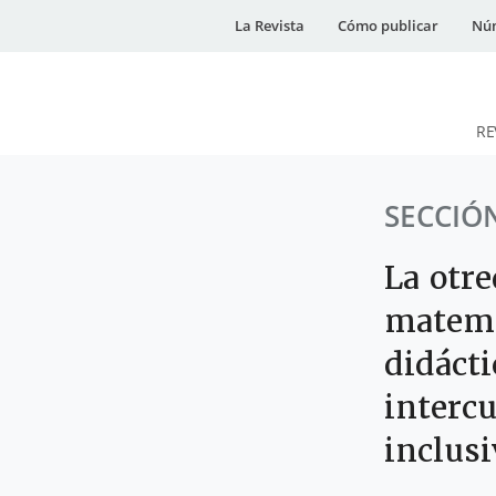
La Revista
Cómo publicar
Núm
RE
DESidades
SECCIÓN
La otre
matemá
didáct
interc
inclusi