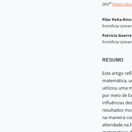
®
DOI
https://do
Pilar Peña-Rin
Pontificia Univer
Patricia Guerre
Pontificia Univer
RESUMO
Este artigo re
matemática, u
utilizou uma 
por meio de Ex
influências de
resultados mo
na maneira co
alteridade na 