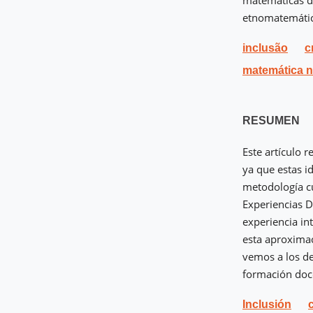
matemáticas d
etnomatemátic
inclusão
c
matemática 
RESUMEN
Este artículo 
ya que estas i
metodología c
Experiencias D
experiencia in
esta aproxima
vemos a los de
formación doce
Inclusión