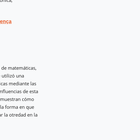
ônica,
rença
es de matemáticas,
 utilizó una
icas mediante las
nfluencias de esta
os muestran cómo
 la forma en que
r la otredad en la