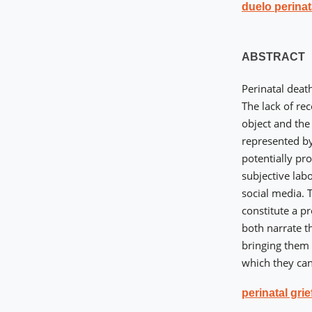
duelo perinat
ABSTRACT
Perinatal deat
The lack of rec
object and the
represented by
potentially pr
subjective lab
social media. T
constitute a p
both narrate t
bringing them c
which they can
perinatal grie