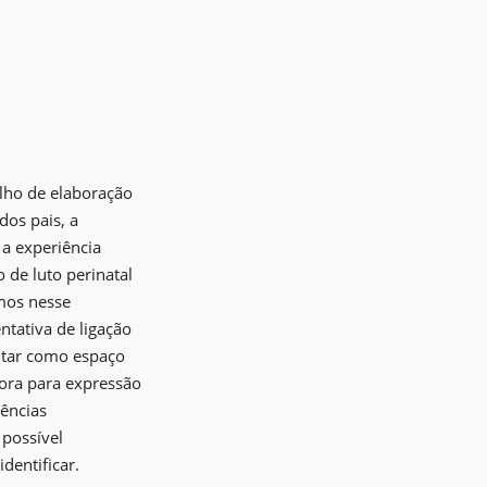
lho de elaboração
dos pais, a
 a experiência
 de luto perinatal
mos nesse
tativa de ligação
entar como espaço
sora para expressão
iências
possível
dentificar.