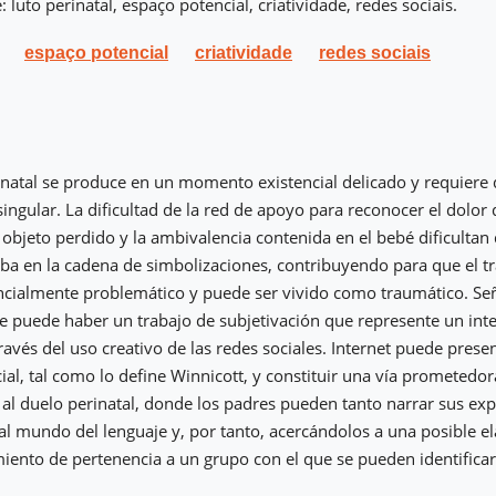
 luto perinatal, espaço potencial, criatividade, redes sociais.
espaço potencial
criatividade
redes sociais
natal se produce en un momento existencial delicado y requiere 
ingular. La dificultad de la red de apoyo para reconocer el dolor d
l objeto perdido y la ambivalencia contenida en el bebé dificultan
riba en la cadena de simbolizaciones, contribuyendo para que el t
ncialmente problemático y puede ser vivido como traumático. Señ
 puede haber un trabajo de subjetivación que represente un int
través del uso creativo de las redes sociales. Internet puede pres
ial, tal como lo define Winnicott, y constituir una vía prometedo
e al duelo perinatal, donde los padres pueden tanto narrar sus exp
al mundo del lenguaje y, por tanto, acercándolos a una posible el
iento de pertenencia a un grupo con el que se pueden identificar