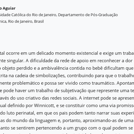
o Aguiar
rsidade Católica do Rio de Janeiro, Departamento de Pós-Graduação
ica, Rio de Janeiro, Brasil
atal ocorre em um delicado momento existencial e exige um traba
nte singular. A dificuldade da rede de apoio em reconhecer a dor 
o objeto perdido e a ambivalência contida no bebê dificultam que
scrita na cadeia de simbolizações, contribuindo para que o trabalho
lmente problemático e possa ser vivido como traumático. Aponta
 pode haver um trabalho de subjetivação que represente uma ten
ravés do uso criativo das redes sociais. A internet pode se apres
 qual definido por Winnicott, e se constituir como uma via promis
e do luto perinatal, em que os pais podem tanto narrar suas exper
as do mundo da linguagem e, portanto, aproximando-as de uma 
uanto se sentirem pertencendo a um grupo com o qual podem se i