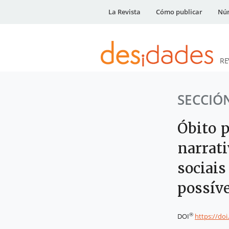
La Revista
Cómo publicar
Núm
RE
DESidades
SECCIÓ
Óbito p
narrati
sociais
possíve
®
DOI
https://do