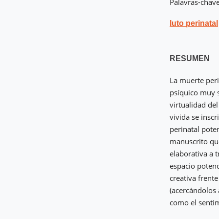
Palavras-chave:
luto perinatal
RESUMEN
La muerte peri
psíquico muy s
virtualidad de
vivida se insc
perinatal pote
manuscrito que
elaborativa a 
espacio potenc
creativa frent
(acercándolos 
como el sentim