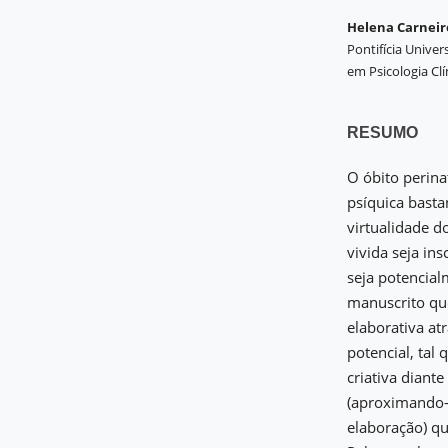
Helena Carneir
Pontifícia Unive
em Psicologia Clín
RESUMO
O óbito perin
psíquica basta
virtualidade d
vivida seja in
seja potencia
manuscrito que
elaborativa at
potencial, tal
criativa diant
(aproximando-
elaboração) q