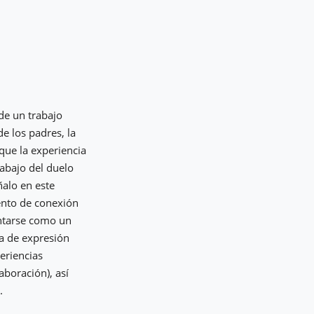
de un trabajo
e los padres, la
 que la experiencia
rabajo del duelo
alo en este
ento de conexión
entarse como un
ra de expresión
eriencias
aboración), así
.