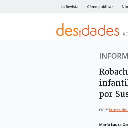
La Revista
Cómo publicar
Núm
RE
DESidades
INFORM
Robachi
infant
por Su
®
DOI
https://do
María Laura Os