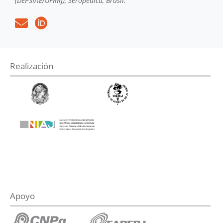
(DEPSI/IE/UFRRJ), Seropédica, Brasil.
Realización
Apoyo