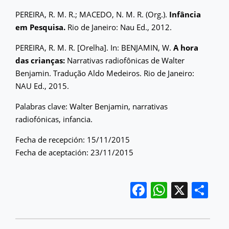
PEREIRA, R. M. R.; MACEDO, N. M. R. (Org.).
Infância
em Pesquisa.
Rio de Janeiro: Nau Ed., 2012.
PEREIRA, R. M. R. [Orelha]. In: BENJAMIN, W.
A hora
das crianças:
Narrativas radiofônicas de Walter
Benjamin. Tradução Aldo Medeiros. Rio de Janeiro:
NAU Ed., 2015.
Palabras clave: Walter Benjamin, narrativas
radiofónicas, infancia.
Fecha de recepción: 15/11/2015
Fecha de aceptación: 23/11/2015
Facebook
WhatsA
X
Co