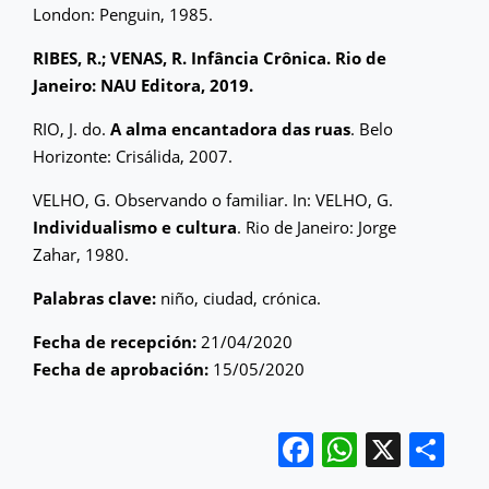
London: Penguin, 1985.
RIBES, R.; VENAS, R. Infância Crônica. Rio de
Janeiro: NAU Editora, 2019.
RIO, J. do.
A alma encantadora das ruas
. Belo
Horizonte: Crisálida, 2007.
VELHO, G. Observando o familiar. In: VELHO, G.
Individualismo e cultura
. Rio de Janeiro: Jorge
Zahar, 1980.
Palabras clave:
niño, ciudad, crónica.
Fecha de recepción:
21/04/2020
Fecha de aprobación:
15/05/2020
Facebook
WhatsA
X
Co