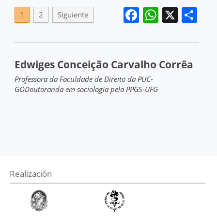
Facebook
WhatsA
X
Co
1
2
Siguiente
Edwiges Conceição Carvalho Corrêa
Professora da Faculdade de Direito da PUC-
GODoutoranda em sociologia pela PPGS-UFG
Realización