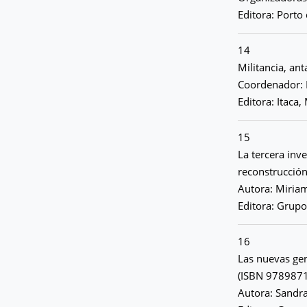
Editora: Porto 
14
Militancia, an
Coordenador:
Editora: Itaca
15
La tercera inv
reconstrucció
Autora: Miriam
Editora: Grupo
16
Las nuevas gen
(ISBN 978987
Autora: Sandr