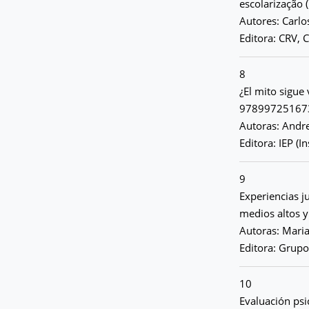
escolarização
Autores: Carlo
Editora: CRV, C
8
¿El mito sigue
97899725167
Autoras: Andre
Editora: IEP (I
9
Experiencias j
medios altos y
Autoras: Maria
Editora: Grupo
10
Evaluación ps