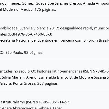
ando Jiménez Gómez, Guadalupe Sánchez Crespo, Amada Ampudi
al Moderno, México, 175 páginas.
erabilidade juvenil à violência 2017: desigualdade racial, municí
antes (ISBN 978-85-67450-06-3)
ecretaria Nacional de Juventude em parceria com o Fórum Brasil
O, São Paulo, 92 páginas.
ventudes no século XX: histórias latino-americanas (ISBN 978-85-
 Silvia Maria F. Arend, Esmeralda Blanco B. de Moura e Susana S
Palavra, Ponta Grossa, 367 páginas.
s-estruturalismo (ISBN 978-85-8061-142-7)
: Anete Abramowicz e Gabriela Tebet