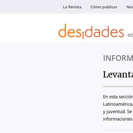
La Revista
Cómo publicar
Núm
RE
DESidades
INFORM
Levant
En esta secció
Latinoamérica,
y juventud. S
informaciones 