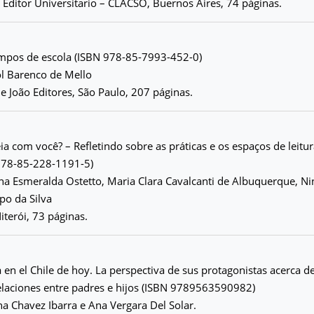
 Editor Universitario – CLACSO, Buernos Aires, 74 páginas.
pos de escola (ISBN 978-85-7993-452-0)
ol Barenco de Mello
 e João Editores, São Paulo, 207 páginas.
ia com você? – Refletindo sobre as práticas e os espaços de leitu
 978-85-228-1191-5)
na Esmeralda Ostetto, Maria Clara Cavalcanti de Albuquerque, Nin
po da Silva
iterói, 73 páginas.
 en el Chile de hoy. La perspectiva de sus protagonistas acerca de 
relaciones entre padres e hijos (ISBN 9789563590982)
na Chavez Ibarra e Ana Vergara Del Solar.