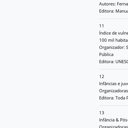
Autores: Fern
Editora: Manu
11
Índice de vuln
100 mil habit
Organizador: S
Pública
Editora: UNESC
12
Infâncias e ju
Organizadoras:
Editora: Toda 
13
Infância & Pó
Organizadoras