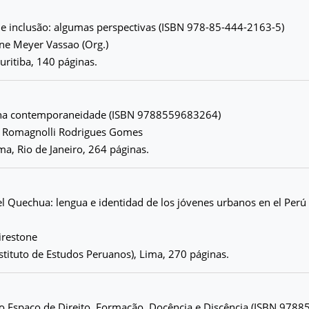
 e inclusão: algumas perspectivas (ISBN 978-85-444-2163-5)
ne Meyer Vassao (Org.)
uritiba, 140 páginas.
 na contemporaneidade (ISBN 9788559683264)
us Romagnolli Rodrigues Gomes
a, Rio de Janeiro, 264 páginas.
 Quechua: lengua e identidad de los jóvenes urbanos en el Perú
irestone
Instituto de Estudos Peruanos), Lima, 270 páginas.
 Espaço de Direito. Formação, Docência e Discência (ISBN 978