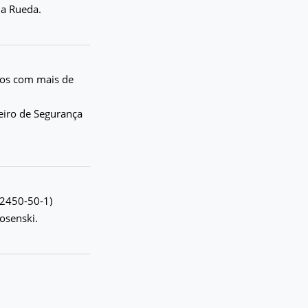
a Rueda.
pios com mais de
eiro de Segurança
62450-50-1)
osenski.