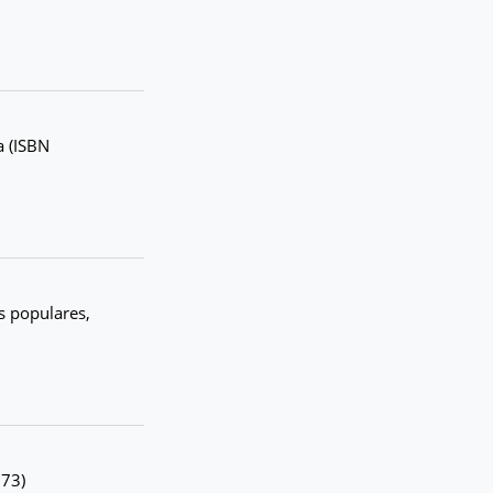
a (ISBN
s populares,
773)