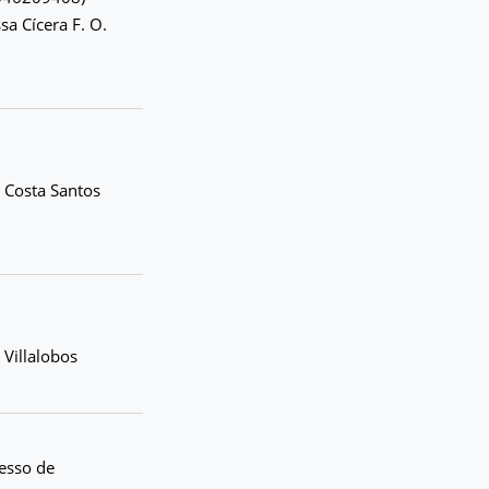
a Cícera F. O.
a Costa Santos
 Villalobos
cesso de