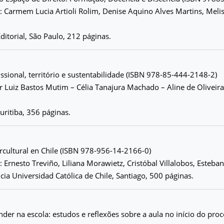
 Carmem Lucia Artioli Rolim, Denise Aquino Alves Martins, Meliss
ditorial, São Paulo, 212 páginas.
ssional, território e sustentabilidade (ISBN 978-85-444-2148-2)
r Luiz Bastos Mutim – Célia Tanajura Machado – Aline de Oliveir
uritiba, 356 páginas.
rcultural en Chile (ISBN 978-956-14-2166-0)
 Ernesto Treviño, Liliana Morawietz, Cristóbal Villalobos, Esteban
icia Universidad Católica de Chile, Santiago, 500 páginas.
nder na escola: estudos e reflexões sobre a aula no início do pro