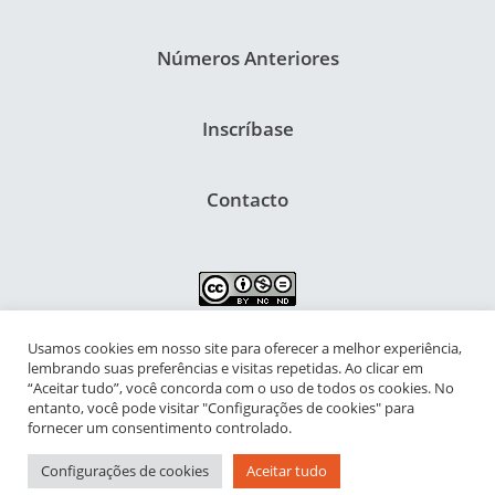
Números Anteriores
Inscríbase
Contacto
Usamos cookies em nosso site para oferecer a melhor experiência,
NIPIAC – Núcleo Interdisciplinar de Pesquisa para a Infância e
lembrando suas preferências e visitas repetidas. Ao clicar em
Adolescência Contemporâneas
“Aceitar tudo”, você concorda com o uso de todos os cookies. No
entanto, você pode visitar "Configurações de cookies" para
Universidade Federal do Rio de Janeiro - Campus da Praia Vermelha
fornecer um consentimento controlado.
Av. Pasteur, 250 – Urca, Prédio da Decania do CFCH
Configurações de cookies
Aceitar tudo
Rio de Janeiro - RJ, Brasil | CEP 22.290-902