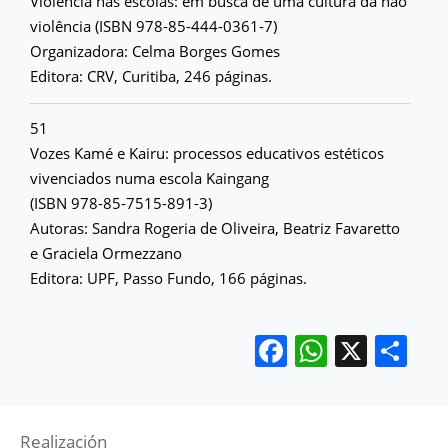
Violência nas escolas: em busca de uma cultura da não
violência (ISBN 978-85-444-0361-7)
Organizadora: Celma Borges Gomes
Editora: CRV, Curitiba, 246 páginas.
51
Vozes Kamé e Kairu: processos educativos estéticos
vivenciados numa escola Kaingang
(ISBN 978-85-7515-891-3)
Autoras: Sandra Rogeria de Oliveira, Beatriz Favaretto
e Graciela Ormezzano
Editora: UPF, Passo Fundo, 166 páginas.
Facebook
WhatsA
X
Co
Realización