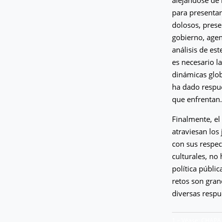
para presentar
dolosos, prese
gobierno, agen
análisis de est
es necesario l
dinámicas glob
ha dado respue
que enfrentan.
Finalmente, el
atraviesan los
con sus respec
culturales, no 
política públi
retos son gran
diversas respu
1 – Véase: CHAPA 