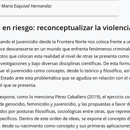
 Maria Esquivel Hernandez
 en riesgo: reconceptualizar la violenci
sando el Juvenicidio desde la Frontera Norte nos coloca frente a 
ece desvanecerse en un mundo que enfrenta fenómenos criminale
ptos que colocan esta realidad al nivel de otras se presenta como
vestigaciones y bajo diversas disciplinas científicas. De esta form
sar el juvenicidio como concepto, desde lo teórico y filosófico, as
 Estado ante esta problemática que se agudiza en relación con el
el que se presenta.
e expone, como lo menciona Pérez Caballero (2019), el ejercicio c
e genocidio, feminicidio y juvenicidio, y las propuestas a favor de
dos por posturas filosóficas, sociológicas entre otras, que repre
pecíficos. Dentro de este orden de ideas, se expone el concepto d
 desde su nacimiento como concepto y sus primeras aplicaciones