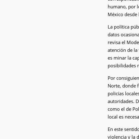
humano, por lo
México desde l
La política pú
datos ocasion
revisa el Model
atención de la 
es minar la cap
posibilidades n
Por consiguien
Norte, donde f
policías locale
autoridades. D
como el de Pol
local es neces
En este senti
violencia y la 