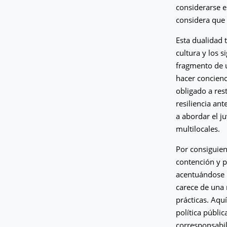
considerarse 
considera que
Esta dualidad 
cultura y los 
fragmento de u
hacer concienc
obligado a res
resiliencia ant
a abordar el j
multilocales.
Por consiguient
contención y p
acentuándose l
carece de una 
prácticas. Aqu
política públic
corresponsabil