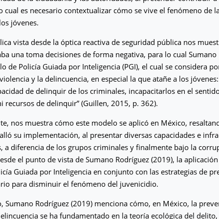
 cual es necesario contextualizar cómo se vive el fenómeno de la
os jóvenes.
blica vista desde la óptica reactiva de seguridad pública nos muest
aba una toma decisiones de forma negativa, para lo cual Sumano
o de Policía Guiada por Inteligencia (PGI), el cual se considera po
violencia y la delincuencia, en especial la que atañe a los jóvenes:
acidad de delinquir de los criminales, incapacitarlos en el sentido
i recursos de delinquir” (Guillen, 2015, p. 362).
te, nos muestra cómo este modelo se aplicó en México, resaltand
alló su implementación, al presentar diversas capacidades e infra
s, a diferencia de los grupos criminales y finalmente bajo la corr
esde el punto de vista de Sumano Rodríguez (2019), la aplicació
icía Guiada por Inteligencia en conjunto con las estrategias de p
ario para disminuir el fenómeno del juvenicidio.
do, Sumano Rodríguez (2019) menciona cómo, en México, la preve
delincuencia se ha fundamentado en la teoría ecológica del delito, 