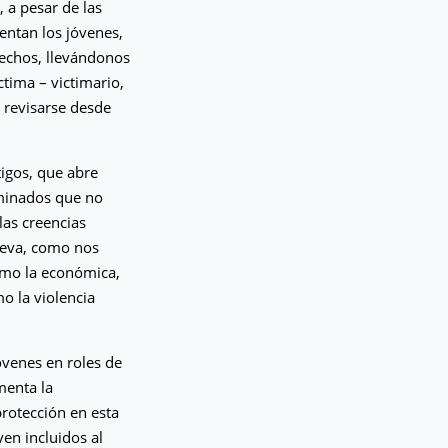
 a pesar de las
entan los jóvenes,
hechos, llevándonos
ctima – victimario,
 revisarse desde
tigos, que abre
rminados que no
las creencias
lleva, como nos
como la económica,
mo la violencia
óvenes en roles de
menta la
rotección en esta
ven incluidos al