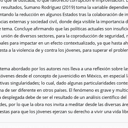
 resultados, Sumano Rodríguez (2019) toma la variable dependie
ntando la reducción en algunos Estados tras la colaboración de i
cias externas y sociedad civil, donde deja visible la importancia 
e tema. Concluye afirmando que las políticas actuales son insuficie
a unión de diversos sectores, para la coproducción de seguridad, r
ales para impactar en un efecto contextualizado, ya que hasta a
sta a la violencia de y contra los jóvenes, para superar el probl
 tema abordado por los autores nos lleva a una reflexión sobre la
 jóvenes desde el concepto de juvenicidio en México, en especial l
tivas singularidades; lo cual, dado algunas particularidades conte
ha de ser diferente en otros países. El fenómeno es grave y multic
ca desplegada debe de ser el resultado de un análisis científico de
des, por lo que la obra nos invita a meditar desde las diversas ár
estas para que los jóvenes ejerzan su derecho a vivir una vida libr
K. L.; FERNÁNDEZ N. L.; LEY, S. Prevención del delito en México, ¿Dónde quedo la