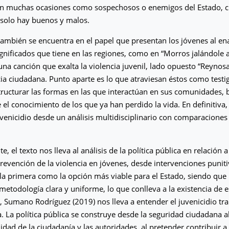
en muchas ocasiones como sospechosos o enemigos del Estado, 
 solo hay buenos y malos.
también se encuentra en el papel que presentan los jóvenes al ena
significados que tiene en las regiones, como en “Morros jalándole a
na canción que exalta la violencia juvenil, lado opuesto “Reynosa
ia ciudadana. Punto aparte es lo que atraviesan éstos como testigo
tructurar las formas en las que interactúan en sus comunidades,
e el conocimiento de los que ya han perdido la vida. En definitiva, 
uvenicidio desde un análisis multidisciplinario con comparaciones 
e, el texto nos lleva al análisis de la política pública en relación a
revención de la violencia en jóvenes, desde intervenciones puniti
a primera como la opción más viable para el Estado, siendo que
metodología clara y uniforme, lo que conlleva a la existencia de 
í, Sumano Rodríguez (2019) nos lleva a entender el juvenicidio t
a. La política pública se construye desde la seguridad ciudadana al
idad de la ciudadanía y las autoridades, al pretender contribuir a