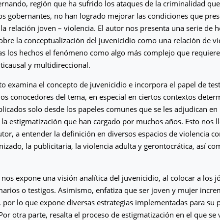
ernando, región que ha sufrido los ataques de la criminalidad que,
s gobernantes, no han logrado mejorar las condiciones que pres
a relación joven – violencia. El autor nos presenta una serie de 
sobre la conceptualización del juvenicidio como una relación de vi
as los hechos el fenómeno como algo más complejo que requiere
ticausal y multidireccional.
to examina el concepto de juvenicidio e incorpora el papel de tes
los conocedores del tema, en especial en ciertos contextos dete
licados solo desde los papeles comunes que se les adjudican en 
y la estigmatización que han cargado por muchos años. Esto nos 
tor, a entender la definición en diversos espacios de violencia 
izado, la publicitaria, la violencia adulta y gerontocrática, así co
nos expone una visión analítica del juvenicidio, al colocar a los j
imarios o testigos. Asimismo, enfatiza que ser joven y mujer incre
, por lo que expone diversas estrategias implementadas para su p
Por otra parte, resalta el proceso de estigmatización en el que se 