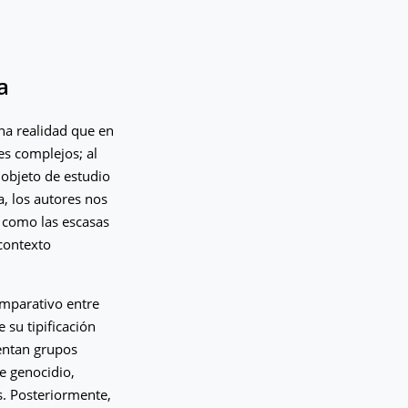
a
una realidad que en
s complejos; al
 objeto de estudio
a, los autores nos
í como las escasas
 contexto
omparativo entre
 su tipificación
sentan grupos
e genocidio,
. Posteriormente,