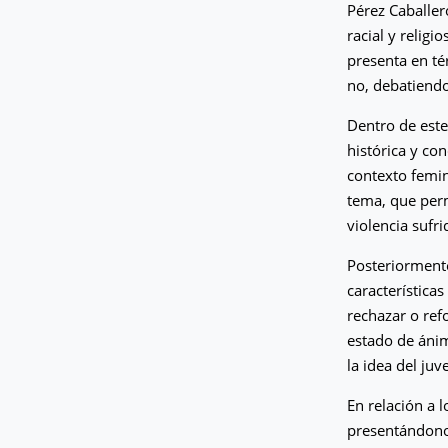
Pérez Caballer
racial y religi
presenta en té
no, debatiendo
Dentro de este
histórica y co
contexto femin
tema, que perm
violencia sufri
Posteriormente
característica
rechazar o ref
estado de ánim
la idea del juv
En relación a 
presentándonos