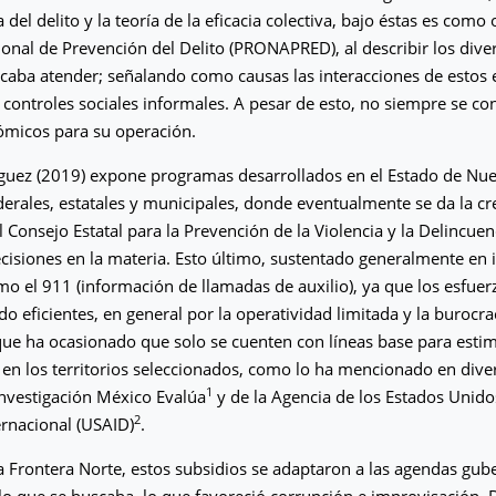
del delito y la teoría de la eficacia colectiva, bajo éstas es como
nal de Prevención del Delito (PRONAPRED), al describir los diver
caba atender; señalando como causas las interacciones de estos
 controles sociales informales. A pesar de esto, no siempre se co
ómicos para su operación.
uez (2019) expone programas desarrollados en el Estado de Nue
erales, estatales y municipales, donde eventualmente se da la cr
l Consejo Estatal para la Prevención de la Violencia y la Delincuen
isiones en la materia. Esto último, sustentado generalmente en
mo el 911 (información de llamadas de auxilio), ya que los esfuer
do eficientes, en general por la operatividad limitada y la burocra
 que ha ocasionado que solo se cuenten con líneas base para esti
en los territorios seleccionados, como lo ha mencionado en dive
1
Investigación México Evalúa
y de la Agencia de los Estados Unido
2
ernacional (USAID)
.
la Frontera Norte, estos subsidios se adaptaron a las agendas gu
lo que se buscaba, lo que favoreció corrupción e improvisación. 