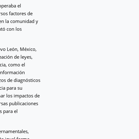
 operaba el
sos factores de
 en la comunidad y
ntó con los
vo León, México,
eación de leyes,
cia, como el
 información
zos de diagnósticos
cia para su
mar los impactos de
rsas publicaciones
s para el
bernamentales,
De igual forma,