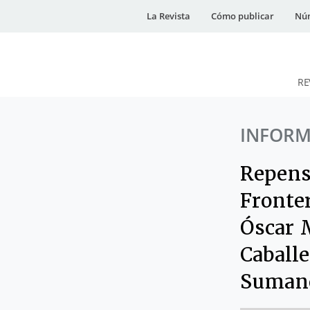
La Revista
Cómo publicar
Núm
RE
DESidades
INFORM
Repens
Fronte
Óscar 
Caballe
Sumano