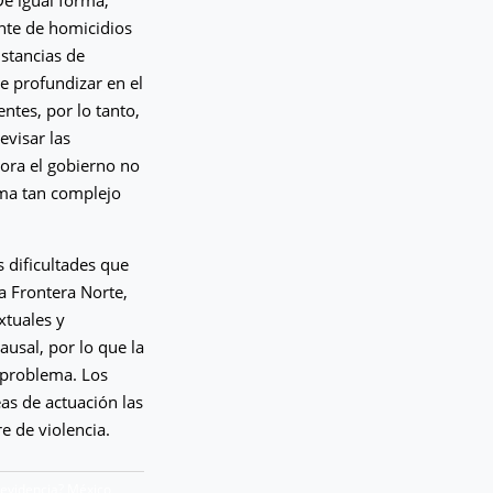
nte de homicidios
nstancias de
de profundizar en el
ntes, por lo tanto,
evisar las
hora el gobierno no
ema tan complejo
s dificultades que
a Frontera Norte,
xtuales y
ausal, por lo que la
l problema. Los
eas de actuación las
e de violencia.
 evidencia? México