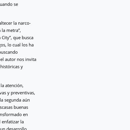
cuando se
ltecer la narco-
 la metra”,
 City”, que busca
s, lo cual los ha
 buscando
el autor nos invita
históricas y
 la atención,
vas y preventivas,
 la segunda aún
escasas buenas
ransformado en
 enfatizar la
 un desarrollo