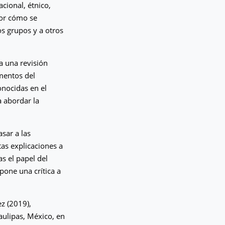
cional, étnico,
utor cómo se
os grupos y a otros
 a una revisión
umentos del
onocidas en el
a abordar la
.
sar a las
tas explicaciones a
as el papel del
pone una crítica a
ez (2019),
aulipas, México, en