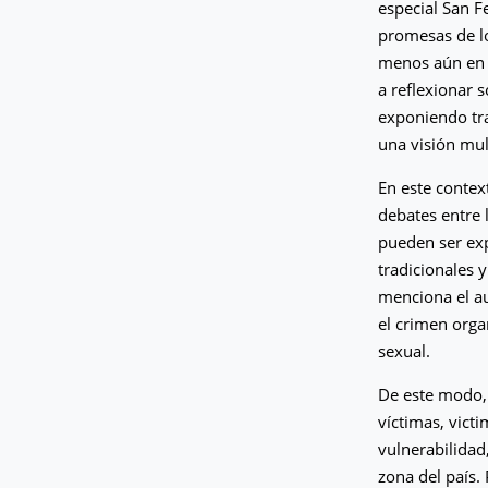
especial San F
promesas de lo
menos aún en l
a reflexionar 
exponiendo tr
una visión mul
En este contex
debates entre 
pueden ser exp
tradicionales 
menciona el au
el crimen organ
sexual.
De este modo, 
víctimas, vict
vulnerabilidad
zona del país. 