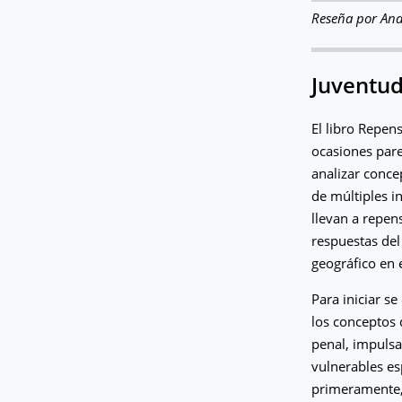
Reseña por Ana
Juventud
El libro Repen
ocasiones par
analizar conce
de múltiples in
llevan a repen
respuestas del
geográfico en 
Para iniciar s
los conceptos d
penal, impulsa
vulnerables es
primeramente,