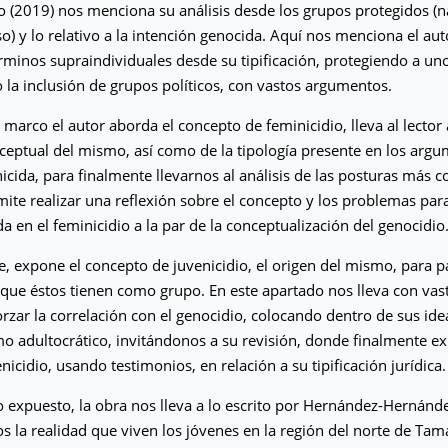
o (2019) nos menciona su análisis desde los grupos protegidos (na
oso) y lo relativo a la intención genocida. Aquí nos menciona el a
rminos supraindividuales desde su tipificación, protegiendo a un
 la inclusión de grupos políticos, con vastos argumentos.
 marco el autor aborda el concepto de feminicidio, lleva al lector
nceptual del mismo, así como de la tipología presente en los arg
icida, para finalmente llevarnos al análisis de las posturas más c
ite realizar una reflexión sobre el concepto y los problemas par
da en el feminicidio a la par de la conceptualización del genocidio
, expone el concepto de juvenicidio, el origen del mismo, para pa
s que éstos tienen como grupo. En este apartado nos lleva con vas
orzar la correlación con el genocidio, colocando dentro de sus ide
o adultocrático, invitándonos a su revisión, donde finalmente ex
enicidio, usando testimonios, en relación a su tipificación jurídica.
lo expuesto, la obra nos lleva a lo escrito por Hernández-Hernánd
 la realidad que viven los jóvenes en la región del norte de Tam