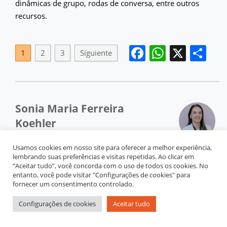
dinâmicas de grupo, rodas de conversa, entre outros
recursos.
Facebook
WhatsA
X
Co
1
2
3
Siguiente
Sonia Maria Ferreira
Koehler
soniakoehler@hotmail.com
Usamos cookies em nosso site para oferecer a melhor experiência,
lembrando suas preferências e visitas repetidas. Ao clicar em
Centro Terapêutico/Guaratinguetá-SP, Brasl. Professora Titular
“Aceitar tudo”, você concorda com o uso de todos os cookies. No
entanto, você pode visitar "Configurações de cookies" para
Aposentada do Centro Universitário Salesiano de São Paulo
fornecer um consentimento controlado.
(UNISAL) - Campus Lorena, Brasil. Psicóloga e Pedagoga.
Doutorado em Psicologia Escolar e do Desenvolvimento
Configurações de cookies
Aceitar tudo
Humano. IPUSP, Brasil (2003). Mestre em Psicologia da
Educação. PUCSP, Brasil (1995).