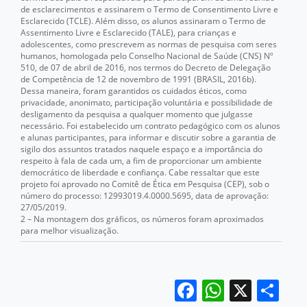
de esclarecimentos e assinarem o Termo de Consentimento Livre e
Esclarecido (TCLE). Além disso, os alunos assinaram o Termo de
Assentimento Livre e Esclarecido (TALE), para crianças e
adolescentes, como prescrevem as normas de pesquisa com seres
humanos, homologada pelo Conselho Nacional de Saúde (CNS) Nº
510, de 07 de abril de 2016, nos termos do Decreto de Delegação
de Competência de 12 de novembro de 1991 (BRASIL, 2016b).
Dessa maneira, foram garantidos os cuidados éticos, como
privacidade, anonimato, participação voluntária e possibilidade de
desligamento da pesquisa a qualquer momento que julgasse
necessário. Foi estabelecido um contrato pedagógico com os alunos
e alunas participantes, para informar e discutir sobre a garantia de
sigilo dos assuntos tratados naquele espaço e a importância do
respeito à fala de cada um, a fim de proporcionar um ambiente
democrático de liberdade e confiança. Cabe ressaltar que este
projeto foi aprovado no Comitê de Ética em Pesquisa (CEP), sob o
número do processo: 12993019.4.0000.5695, data de aprovação:
27/05/2019.
2 – Na montagem dos gráficos, os números foram aproximados
para melhor visualização.
Facebook
WhatsA
X
Co