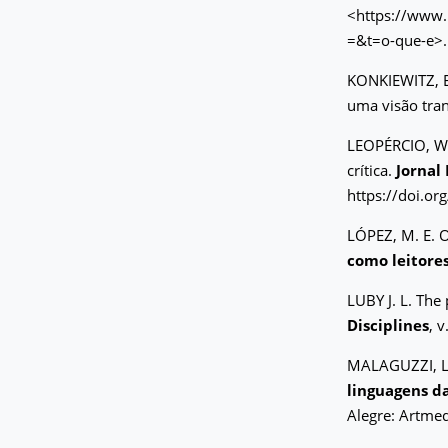
<https://www.i
=&t=o-que-e>.
KONKIEWITZ, E
uma visão tran
LEOPÉRCIO, W.;
crítica.
Jornal
https://doi.
LÓPEZ, M. E. O
como leitores
LUBY J. L. The
Disciplines
, 
MALAGUZZI, L.
linguagens d
Alegre: Artmed