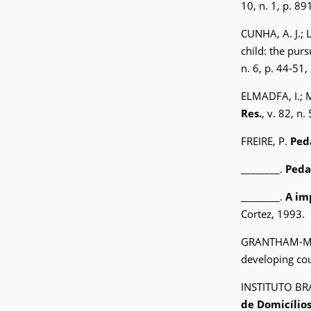
10, n. 1, p. 8
CUNHA, A. J.; L
child: the pur
n. 6, p. 44-51,
ELMADFA, I.; M
Res.
, v. 82, n
FREIRE, P.
Ped
________.
Peda
________.
A im
Cortez, 1993.
GRANTHAM-MCGRE
developing co
INSTITUTO BR
de Domicílio