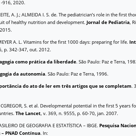
91-916, 2020.
EITE, A. J.; ALMEIDA I. S. de. The pediatrician’s role in the first t
suit of healthy nutrition and development.
Jornal de Pediatria
, R
 2015.
EYER A. L. Vitamins for the first 1000 days: preparing for life.
Int
. 5, p. 342-347, out. 2012.
agogia como prática da liberdade
. São Paulo: Paz e Terra, 198
gogia da autonomia
. São Paulo: Paz e Terra, 1996.
portância do ato de ler em três artigos que se completam
. 
GOR, S. et al. Developmental potential in the first 5 years for
untries.
The Lancet
, v. 369, n. 9555, p. 60-70, jan. 2007.
ASILEIRO DE GEOGRAFIA E ESTATÍSTICA – IBGE.
Pesquisa Nacio
s – PNAD Contínua
. In: