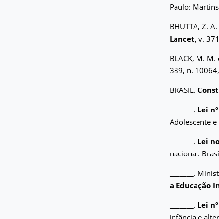
Paulo: Martins
BHUTTA, Z. A. 
Lancet
, v. 37
BLACK, M. M. e
389, n. 10064,
BRASIL.
Const
_______.
Lei nº
Adolescente e 
_______.
Lei no
nacional. Brasí
_______. Minis
a Educação In
_______.
Lei n
infância e alte