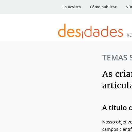
La Revista
Cómo publicar
Núm
RE
DESidades
TEMAS 
As cria
articul
A título
Nosso objetivo 
campos científ