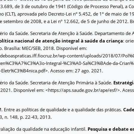
 3.689, de 3 de outubro de 1941 (Código de Processo Penal), a C
ho (CLT), aprovada pelo Decreto-Lei nº 5.452, de 1º de maio de 19
e setembro de 2008, e a Lei nº 12.662, de 5 de junho de 2012. Br
tério da Saúde. Secretaria de Atenção à Saúde. Departamento de
olítica nacional de atenção integral à saúde da criança
: ori
. Brasília: MEC/SEB, 2018. Disponível em:
aldeboaspraticas.iff.fiocruz.br/wp-content/uploads/2018/07/Pol
Aten%C3%A7%C3%A3o-Integral-%C3%A0-Sa%C3%BAde-da-Crian
letr%C3%B4nica.pdf>. Acesso em: 27 ago. 2021.
tério da Saúde. Secretaria de Atenção Primária à Saúde.
Estratég
. 2021. Disponível em: <https://aps.saude.gov.br/ape/esf/>. Aces
Entre as políticas de qualidade e a qualidade das práticas.
Cade
43, n. 148, p. 22-43, 2013.
valiação da qualidade na educação infantil.
Pesquisa e debate 