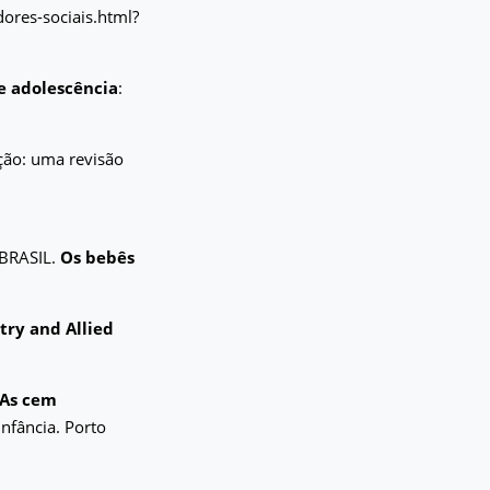
dores-sociais.html?
e adolescência
:
ção: uma revisão
 BRASIL.
Os bebês
try and Allied
As cem
nfância. Porto