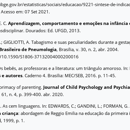
bge.gov.br/estatisticas/sociais/educacao/9221-sintese-de-indica
 Acesso em: 07 Set 2021.
. C.
Aprendizagem, comportamento e emoções na infância 
sdisciplinar. Dourados: Ed. UFGD, 2013.
 GIGLIOTTI, A. Tabagismo e suas peculiaridades durante a gesta
 Brasileiro de Pneumologia
, Brasília, v. 30, n. 2, abr. 2004.
org/10.1590/S1806-37132004000200016
s bebês, as professoras e a literatura: um triângulo amoroso. In:
 e autores
. Caderno 4. Brasília: MEC/SEB, 2016. p. 11-45.
 primacy of parenting.
Journal of Child Psychology and Psychia
v. 61, n. 4, p. 399-400. abr. 2020.
 As cem linguagens. In: EDWARDS, C.; GANDINI, L.; FORMAN, G.
a criança
: abordagem de Reggio Emilia na educação da primeira i
, 1999, p. 1.