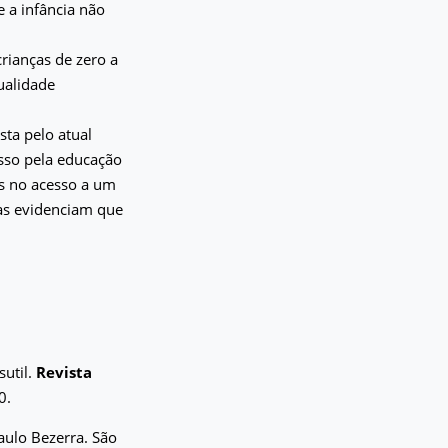
e a infância não
rianças de zero a
qualidade
sta pelo atual
sso pela educação
es no acesso a um
sas evidenciam que
sutil.
Revista
0.
aulo Bezerra. São