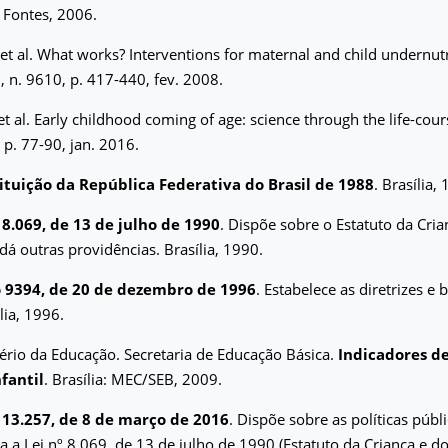
 Fontes, 2006.
et al. What works? Interventions for maternal and child undernutr
1, n. 9610, p. 417-440, fev. 2008.
t al. Early childhood coming of age: science through the life-cou
 p. 77-90, jan. 2016.
ituição da República Federativa do Brasil de 1988
. Brasília,
 8.069, de 13 de julho de 1990
. Dispõe sobre o Estatuto da Cria
dá outras providências. Brasília, 1990.
 9394, de 20 de dezembro de 1996
. Estabelece as diretrizes e
lia, 1996.
tério da Educação. Secretaria de Educação Básica.
Indicadores d
fantil
. Brasília: MEC/SEB, 2009.
º 13.257, de 8 de março de 2016
. Dispõe sobre as políticas públ
ra a Lei nº 8.069, de 13 de julho de 1990 (Estatuto da Criança e d