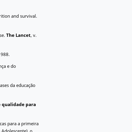
ition and survival.
rse.
The Lancet
, v.
 1988.
nça e do
 bases da educação
e qualidade para
icas para a primeira
o Adolescente), o