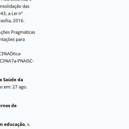
onsolidação das
43, a Lei nº
asília, 2016.
 Ações Pragmáticas
entações para
%C3%ADtica-
%C3%A7a-PNAISC-
ia Saúde da
so em: 27 ago.
rnos de
em educação
, v.