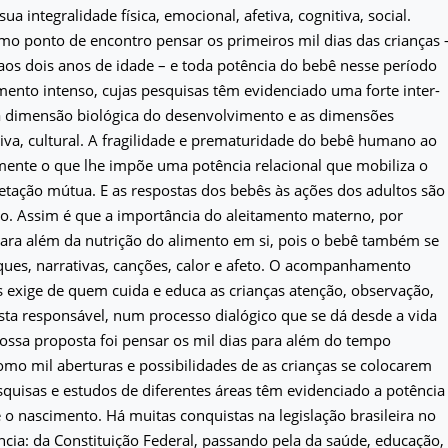
sua integralidade física, emocional, afetiva, cognitiva, social.
o ponto de encontro pensar os primeiros mil dias das crianças 
os dois anos de idade – e toda potência do bebê nesse período
ento intenso, cujas pesquisas têm evidenciado uma forte inter-
 a dimensão biológica do desenvolvimento e as dimensões
etiva, cultural. A fragilidade e prematuridade do bebê humano ao
mente o que lhe impõe uma potência relacional que mobiliza o
tação mútua. E as respostas dos bebês às ações dos adultos são
ro. Assim é que a importância do aleitamento materno, por
ara além da nutrição do alimento em si, pois o bebê também se
ques, narrativas, canções, calor e afeto. O acompanhamento
s exige de quem cuida e educa as crianças atenção, observação,
sta responsável, num processo dialógico que se dá desde a vida
Nossa proposta foi pensar os mil dias para além do tempo
omo mil aberturas e possibilidades de as crianças se colocarem
uisas e estudos de diferentes áreas têm evidenciado a potência
 nascimento. Há muitas conquistas na legislação brasileira no
cia: da Constituição Federal, passando pela da saúde, educação,