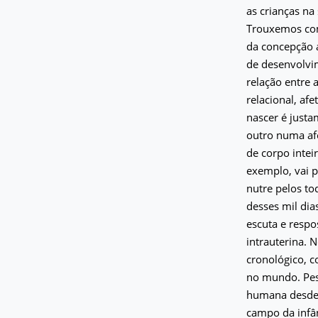
as crianças na 
Trouxemos com
da concepção a
de desenvolvim
relação entre
relacional, af
nascer é justa
outro numa afe
de corpo intei
exemplo, vai p
nutre pelos to
desses mil dia
escuta e respo
intrauterina. 
cronológico, c
no mundo. Pesq
humana desde o
campo da infân