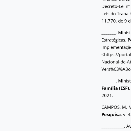
Decreto-Lei nº
Leis do Trabal
11.770, de 9 d
_______. Minis
Estratégicas.
P
implementação
<https://port
Nacional-de-
Vers%C3%A3o-E
_______. Minis
Família (ESF)
2021.
CAMPOS, M. M. 
Pesquisa
, v. 
___________. A