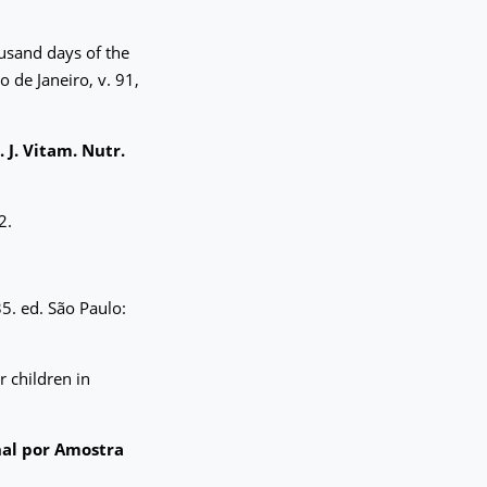
housand days of the
io de Janeiro, v. 91,
. J. Vitam. Nutr.
2.
35. ed. São Paulo:
 children in
nal por Amostra