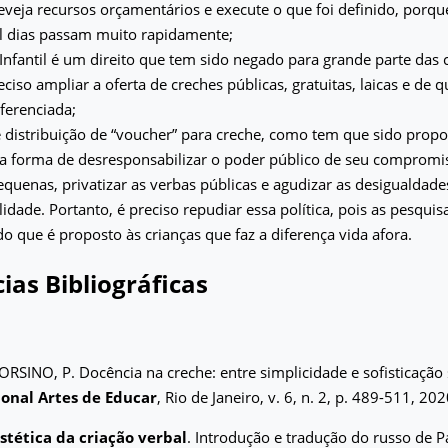
preveja recursos orçamentários e execute o que foi definido, porqu
il dias passam muito rapidamente;
Infantil é um direito que tem sido negado para grande parte das c
eciso ampliar a oferta de creches públicas, gratuitas, laicas e de 
ferenciada;
de distribuição de “voucher” para creche, como tem que sido propo
a forma de desresponsabilizar o poder público de seu compromi
equenas, privatizar as verbas públicas e agudizar as desigualdad
lidade. Portanto, é preciso repudiar essa política, pois as pesqui
do que é proposto às crianças que faz a diferença vida afora.
ias Bibliográficas
ORSINO, P. Docência na creche: entre simplicidade e sofisticação 
ional Artes de Educar
, Rio de Janeiro, v. 6, n. 2, p. 489-511, 202
stética da criação verbal
. Introdução e tradução do russo de P