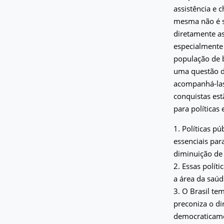
assistência e 
mesma não é s
diretamente as
especialmente 
população de b
uma questão de
acompanhá-las 
conquistas es
para políticas
1. Políticas p
essenciais pa
diminuição de
2. Essas polít
a área da saúd
3. O Brasil te
preconiza o di
democraticamen