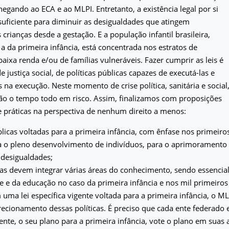
chegando ao ECA e ao MLPI. Entretanto, a existência legal por si
uficiente para diminuir as desigualdades que atingem
 crianças desde a gestação. E a população infantil brasileira,
a da primeira infância, está concentrada nos estratos de
aixa renda e/ou de famílias vulneráveis. Fazer cumprir as leis é
 justiça social, de políticas públicas capazes de executá-las e
na execução. Neste momento de crise política, sanitária e social
tão o tempo todo em risco. Assim, finalizamos com proposições
 e práticas na perspectiva de nenhum direito a menos:
úblicas voltadas para a primeira infância, com ênfase nos primeiros
ra o pleno desenvolvimento de indivíduos, para o aprimoramento
 desigualdades;
icas devem integrar várias áreas do conhecimento, sendo essencial
e e da educação no caso da primeira infância e nos mil primeiros 
m uma lei específica vigente voltada para a primeira infância, o ML
recionamento dessas políticas. É preciso que cada ente federado 
te, o seu plano para a primeira infância, vote o plano em suas