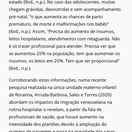
estado (Ibid., n.p.). No caso das adolescentes, muitas
chegam grávidas, desnutridas e sem acompanhamento
pré-natal, “o que aumenta as chances de parto
prematuro, de morte e malformações nos bebês”
(Ibid., n.p.). Assim, “Precisa do aumento de insumos,
leitos hospitalares, atendimentos com retaguarda. Não
é só trazer profissional para atender. Precisa ver que
se aumentou 20% na população, tem que aumentar os
insumos, os leitos em 20%. Tem que ser proporcional”
(Ibid., n.p.).
Corroborando estas informações, numa recente
pesquisa realizada na única unidade materno-infantil
de Roraima, Arruda-Barbosa, Sales e Torres (2020)
abordam os impactos da migração venezuelana na
rotina hospitalar e revelam, a partir da fala de
profissionais de saúde, que houve aumento na
intensidade dos plantões devido à ampliação do
número de pacientes e piora na gravidade dos casos,