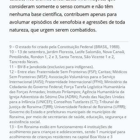
consideram somente o senso comum e não têm
nenhuma base científica, contribuem apenas para
avolumar episódios de xenofobia e agressões de toda
natureza, que urgem serem combatidos.
9 – O estado foi criado pela Constituição Federal (BRASIL, 1988).
10 – 13 de setembro, Jardim Floresta, Latife Salomão, Nova Canaã,
Pintolândia, Rondon 1, 2 e 3, Santa Tereza, São Vicente 1 e 2,
Tancredo Neves.
11 – BV-8 e Janokoida (exclusivo para indígenas).
12 – Entre elas: Fraternidade Sem Fronteiras (FSF); Caritas; Médicos
Sem Fronteiras (MSF); Associação Voluntários para o Serviço
Internacional (AVSI); Fraternidade Internacional (FFHI); Ministério da
Cidadania do Governo Federal; Força Tarefa Logística Humanitária
das Forças Armadas; Instituto Pirilampos; Agência Humanitária da
Igreja Adventista do Sétimo Dia (ADRA); Fundo das Nações Unidas
para a Infância (UNICEF); Conselhos Tutelares (CT); Tribunal de
Justiça de Roraima (TJRR); Universidade Federal de Roraima (UFRR);
Governo do Estado e prefeituras municipais de municípios de
Roraima, por meio de secretarias de saúde, educação, segurança e
assistência social.
13 – Em Roraima estão em funcionamento 4 instituições de
acolhimento para crianças e adolescentes, sendo 1 municipal para
acolhimento de crianças residentes na capital Boa Vista e 3