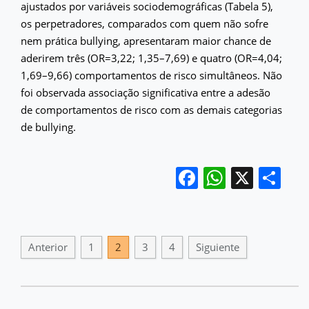
ajustados por variáveis sociodemográficas (Tabela 5),
os perpetradores, comparados com quem não sofre
nem prática bullying, apresentaram maior chance de
aderirem três (OR=3,22; 1,35–7,69) e quatro (OR=4,04;
1,69–9,66) comportamentos de risco simultâneos. Não
foi observada associação significativa entre a adesão
de comportamentos de risco com as demais categorias
de bullying.
Facebook
WhatsA
X
Co
Anterior
1
2
3
4
Siguiente