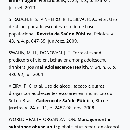
Enfermagem
, Florianópolis, v. 22, n. 3, p. 576-84.
jul./set. 2013.
STRAUCH, E. S.; PINHEIRO, R. T.; SILVA, R. A., et al. Uso
de álcool por adolescentes: estudo de base
populacional.
Revista de Saúde Pública
, Pelotas, v.
43, n. 4, p. 647-55, jun./dez. 2009.
SWAHN, M. H.; DONOVAN, J. E. Correlates and
predictors of violent behavior among adolescent
drinkers.
Journal Adolescence Health
, v. 34, n. 6, p.
480-92, jul. 2004.
VIEIRA, P. C. et al. Uso de álcool, tabaco e outras
drogas por adolescentes escolares em município do
Sul do Brasil.
Caderno de Saúde Pública
, Rio de
Janeiro, v. 24, n. 11, p. 2487-98, nov. 2008.
WORLD HEALTH ORGANIZATION.
Management of
substance abuse unit
: global status report on alcohol