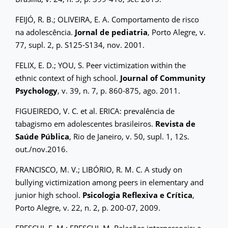
FEIJÓ, R. B.; OLIVEIRA, E. A. Comportamento de risco
na adolescência.
Jornal de pediatria
, Porto Alegre, v.
77, supl. 2, p. S125-S134, nov. 2001.
FELIX, E. D.; YOU, S. Peer victimization within the
ethnic context of high school.
Journal of Community
Psychology
, v. 39, n. 7, p. 860-875, ago. 2011.
FIGUEIREDO, V. C. et al. ERICA: prevalência de
tabagismo em adolescentes brasileiros.
Revista de
Saúde Pública
, Rio de Janeiro, v. 50, supl. 1, 12s.
out./nov.2016.
FRANCISCO, M. V.; LIBÓRIO, R. M. C. A study on
bullying victimization among peers in elementary and
junior high school.
Psicologia Reflexiva e Crítica
,
Porto Alegre, v. 22, n. 2, p. 200-07, 2009.
FRESCHI, E. M.; FRESCHI, M. Relações interpessoais: a