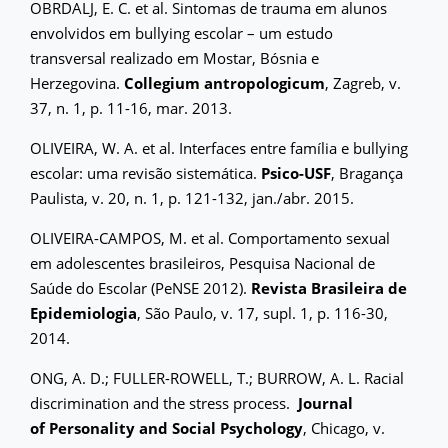
OBRDALJ, E. C. et al. Sintomas de trauma em alunos
envolvidos em bullying escolar – um estudo
transversal realizado em Mostar, Bósnia e
Herzegovina.
Collegium antropologicum
, Zagreb, v.
37, n. 1, p. 11-16, mar. 2013.
OLIVEIRA, W. A. et al. Interfaces entre família e bullying
escolar: uma revisão sistemática.
Psico-USF
, Bragança
Paulista, v. 20, n. 1, p. 121-132, jan./abr. 2015.
OLIVEIRA-CAMPOS, M. et al. Comportamento sexual
em adolescentes brasileiros, Pesquisa Nacional de
Saúde do Escolar (PeNSE 2012).
Revista Brasileira de
Epidemiologia
, São Paulo, v. 17, supl. 1, p. 116-30,
2014.
ONG, A. D.; FULLER-ROWELL, T.; BURROW, A. L. Racial
discrimination and the stress process.
Journal
of Personality and Social Psychology
, Chicago, v.