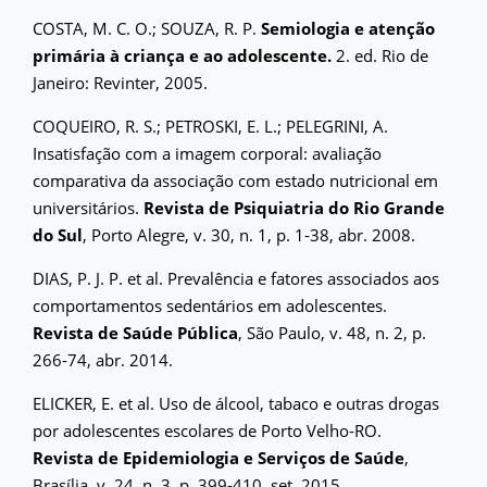
COSTA, M. C. O.; SOUZA, R. P.
Semiologia e atenção
primária à criança e ao adolescente.
2. ed. Rio de
Janeiro: Revinter, 2005.
COQUEIRO, R. S.; PETROSKI, E. L.; PELEGRINI, A.
Insatisfação com a imagem corporal: avaliação
comparativa da associação com estado nutricional em
universitários.
Revista de Psiquiatria do Rio Grande
do Sul
, Porto Alegre, v. 30, n. 1, p. 1-38, abr. 2008.
DIAS, P. J. P. et al. Prevalência e fatores associados aos
comportamentos sedentários em adolescentes.
Revista de Saúde Pública
, São Paulo, v. 48, n. 2, p.
266-74, abr. 2014.
ELICKER, E. et al. Uso de álcool, tabaco e outras drogas
por adolescentes escolares de Porto Velho-RO.
Revista de Epidemiologia e Serviços de Saúde
,
Brasília, v. 24, n. 3, p. 399-410, set. 2015.