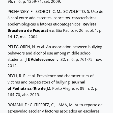
96, n. 6, p. 1259-71, set. 2009.
PECHANSKY, F.; SZOBOT, C. M.; SCIVOLETTO, S. Uso de
álcool entre adolescentes: conceitos, características
epidemiológicas e fatores etiopatogênicos.
Revista
Brasileira de Psiquiatria
, São Paulo, v. 26, supl. 1. p.
14-17, mai. 2004.
PELEG-OREN, N. et al. An association between bullying
behaviors and alcohol use among middle school
students.
J E Adolescence
, v. 32, n. 6, p. 761-75, nov.
2012.
RECH, R. R. et al. Prevalence and characteristics of
victims and perpetrators of bullying.
Journal
of Pediatrics (Rio de J.)
, Porto Alegre, v. 89, n. 2, p.
164-70, abr. 2013.
ROMANÍ, F.; GUTIÉRREZ, C.; LAMA, M. Auto-reporte de
agresividad escolar y factores asociados en escolares