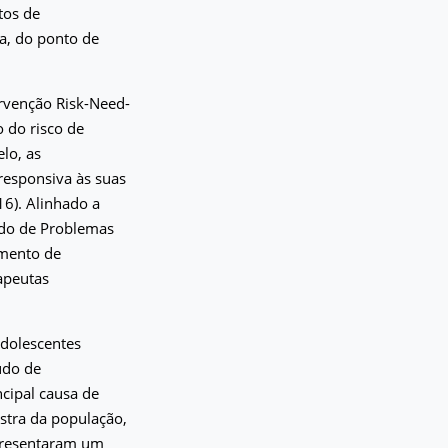
tos de
a, do ponto de
ervenção Risk-Need-
o do risco de
lo, as
responsiva às suas
16). Alinhado a
lado de Problemas
mento de
apeutas
adolescentes
udo de
ncipal causa de
ostra da população,
apresentaram um