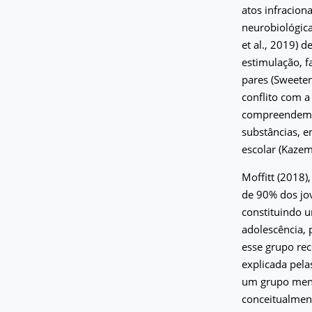
atos infracion
neurobiológica
et al., 2019) 
estimulação, fa
pares (Sweeten
conflito com a
compreendem a
substâncias, e
escolar (Kazemi
Moffitt (2018)
de 90% dos jo
constituindo u
adolescência, 
esse grupo rec
explicada pel
um grupo menor
conceitualment