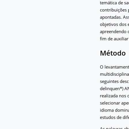
temática de sa
contribuições 
apontadas. Assi
objetivos dos 
apreendendo os
fim de auxiliar
Método
O levantamento
multidiscipli
seguintes desc
delinquen*) A
realizada nos 
selecionar ape
idioma dominan
estudos de di
As palavras-ch