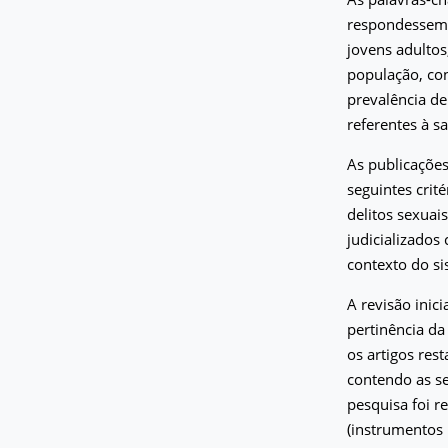
respondessem a
jovens adultos
população, con
prevalência de
referentes à s
As publicações
seguintes crit
delitos sexuai
judicializados
contexto do sis
A revisão inici
pertinência da
os artigos res
contendo as se
pesquisa foi r
(instrumentos 