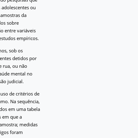
s adolescentes ou
m amostras da
dos sobre
o entre variáveis
 estudos empíricos.
mos, sob os
centes detidos por
e rua, ou não
saúde mental no
ão judicial.
 uso de critérios de
sumo. Na sequência,
zados em uma tabela
s em que a
a amostra; medidas
tigos foram