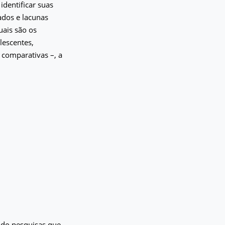
identificar suas
ados e lacunas
uais são os
lescentes,
 comparativas –, a
ando pesquisas que