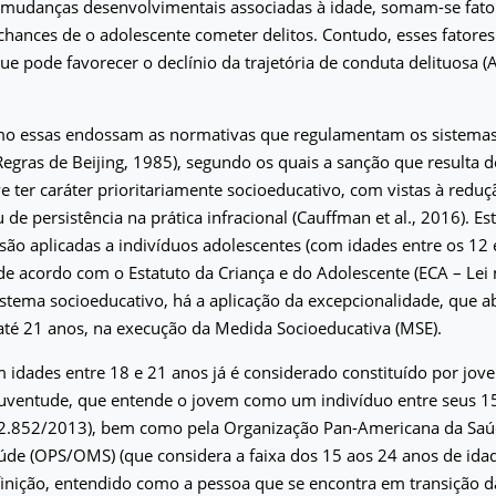
 mudanças desenvolvimentais associadas à idade, somam-se fator
ances de o adolescente cometer delitos. Contudo, esses fatores 
e pode favorecer o declínio da trajetória de conduta delituosa (As
mo essas endossam as normativas que regulamentam os sistemas d
 Regras de Beijing, 1985), segundo os quais a sanção que resulta 
ve ter caráter prioritariamente socioeducativo, com vistas à reduç
 de persistência na prática infracional (Cauffman et al., 2016). E
 são aplicadas a indivíduos adolescentes (com idades entre os 12
de acordo com o Estatuto da Criança e do Adolescente (ECA – Lei
stema socioeducativo, há a aplicação da excepcionalidade, que a
até 21 anos, na execução da Medida Socioeducativa (MSE).
 idades entre 18 e 21 anos já é considerado constituído por jo
 Juventude, que entende o jovem como um indivíduo entre seus 1
 12.852/2013), bem como pela Organização Pan-Americana da Saú
de (OPS/OMS) (que considera a faixa dos 15 aos 24 anos de idad
inição, entendido como a pessoa que se encontra em transição d