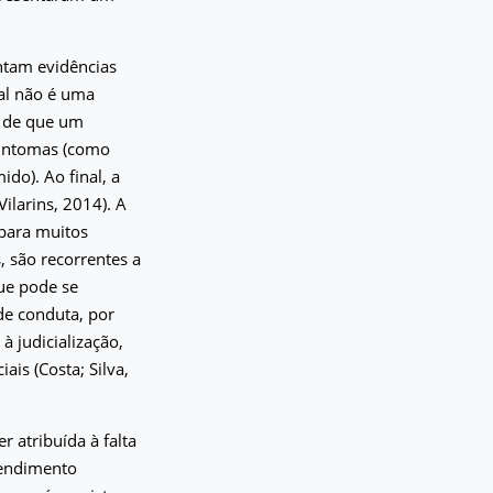
ntam evidências
al não é uma
o de que um
sintomas (como
do). Ao final, a
ilarins, 2014). A
 para muitos
 são recorrentes a
ue pode se
de conduta, por
 judicialização,
ais (Costa; Silva,
r atribuída à falta
tendimento