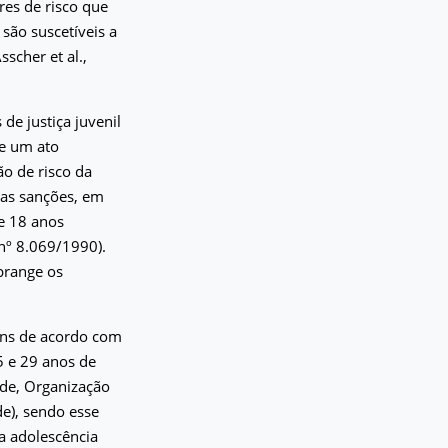
es de risco que
são suscetíveis a
scher et al.,
e justiça juvenil
de um ato
ão de risco da
stas sanções, em
 e 18 anos
 nº 8.069/1990).
brange os
vens de acordo com
5 e 29 anos de
de, Organização
e), sendo esse
a adolescência