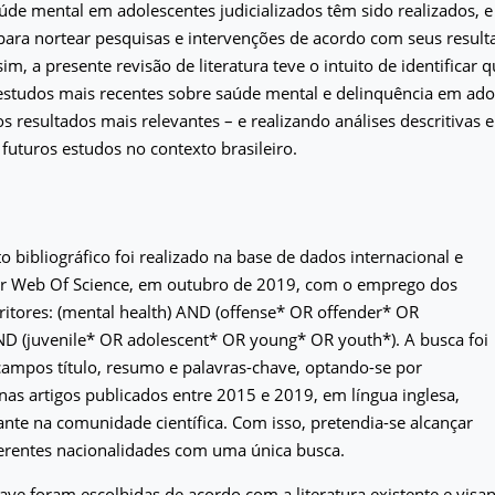
úde mental em adolescentes judicializados têm sido realizados, e 
para nortear pesquisas e intervenções de acordo com seus result
m, a presente revisão de literatura teve o intuito de identificar q
estudos mais recentes sobre saúde mental e delinquência em ado
 resultados mais relevantes – e realizando análises descritivas e
 futuros estudos no contexto brasileiro.
 bibliográfico foi realizado na base de dados internacional e
nar Web Of Science, em outubro de 2019, com o emprego dos
ritores: (mental health) AND (offense* OR offender* OR
ND (juvenile* OR adolescent* OR young* OR youth*). A busca foi
campos título, resumo e palavras-chave, optando-se por
nas artigos publicados entre 2015 e 2019, em língua inglesa,
te na comunidade científica. Com isso, pretendia-se alcançar
ferentes nacionalidades com uma única busca.
ave foram escolhidas de acordo com a literatura existente e vis