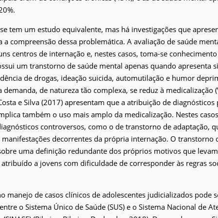
 20%.
 se tem um estudo equivalente, mas há investigações que aprese
ra a compreensão dessa problemática. A avaliação de saúde ment
uns centros de internação e, nestes casos, toma-se conheciment
ossui um transtorno de saúde mental apenas quando apresenta 
dência de drogas, ideação suicida, automutilação e humor deprimi
a demanda, de natureza tão complexa, se reduz à medicalização (V
 Costa e Silva (2017) apresentam que a atribuição de diagnósticos
mplica também o uso mais amplo da medicalização. Nestes casos,
diagnósticos controversos, como o de transtorno de adaptação, q
manifestações decorrentes da própria internação. O transtorno 
 sobre uma definição redundante dos próprios motivos que levam à
atribuído a jovens com dificuldade de corresponder às regras soci
no manejo de casos clínicos de adolescentes judicializados pode se
 entre o Sistema Único de Saúde (SUS) e o Sistema Nacional de A