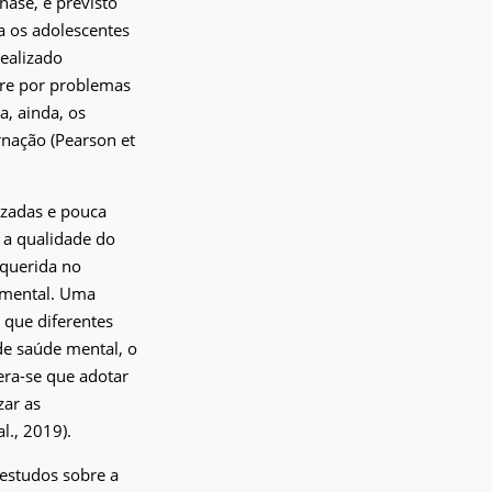
nase, é previsto
a os adolescentes
realizado
rre por problemas
, ainda, os
rnação (Pearson et
izadas e pouca
r a qualidade do
equerida no
 mental. Uma
a que diferentes
de saúde mental, o
ra-se que adotar
zar as
l., 2019).
 estudos sobre a