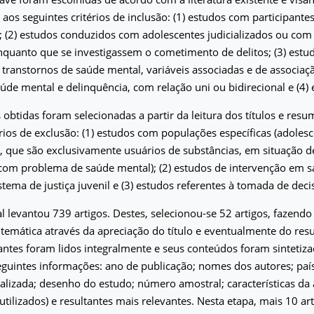
os seguintes critérios de inclusão: (1) estudos com participante
; (2) estudos conduzidos com adolescentes judicializados ou co
quanto que se investigassem o cometimento de delitos; (3) estu
 transtornos de saúde mental, variáveis associadas e de associaçã
aúde mental e delinquência, com relação uni ou bidirecional e (4)
 obtidas foram selecionadas a partir da leitura dos títulos e resu
érios de exclusão: (1) estudos com populações específicas (adoles
s, que são exclusivamente usuários de substâncias, em situação d
 com problema de saúde mental); (2) estudos de intervenção em 
tema de justiça juvenil e (3) estudos referentes à tomada de decis
al levantou 739 artigos. Destes, selecionou-se 52 artigos, fazendo
 temática através da apreciação do título e eventualmente do re
tantes foram lidos integralmente e seus conteúdos foram sinteti
guintes informações: ano de publicação; nomes dos autores; paí
ealizada; desenho do estudo; número amostral; características d
utilizados) e resultantes mais relevantes. Nesta etapa, mais 10 ar