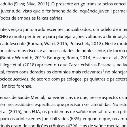
dulto (Silva; Silva, 2011). O presente artigo transita pelos concei
 juventude, visto que o fenômeno da delinquência juvenil permei
ríodos de ambas as faixas etárias.
ntervenção junto a adolescentes judicializados, o modelo de int
RNR) é muito pertinente para planejar ações voltadas à diminuiçã
o adolescente (Barnao; Ward, 2015; Polaschek, 2012). Neste mode
onsideram os riscos e as necessidades do adolescente, de forma 
s (Bonta; Wormith, 2013; Bourgon; Bonta, 2014; Asscher et al., 20
illege et al. (2018) apresentou que Características Pessoais, ao 
1
al, foram considerados os domínios mais relevantes
no planeja
ocioeducativas, de acordo com psicólogos, psiquiatras e psicoter
 âmbito forense.
emas de Saúde Mental, há evidências de que, nesse aspecto, os 
 têm necessidades específicas que precisam ser atendidas. No est
t al. (2015), nos EUA, os problemas de saúde mental foram a pri
 para os adolescentes judicializados (63%), enquanto que, na am
cipais eram de condições crônicas (43%), e as de saúde mental 