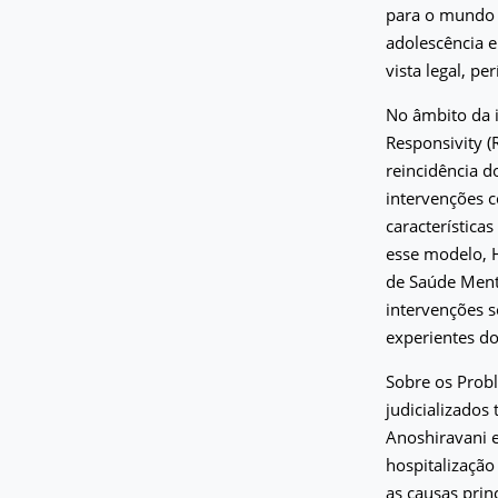
para o mundo a
adolescência e
vista legal, pe
No âmbito da i
Responsivity (
reincidência d
intervenções c
característica
esse modelo, H
de Saúde Ment
intervenções s
experientes do
Sobre os Probl
judicializados
Anoshiravani e
hospitalização
as causas prin