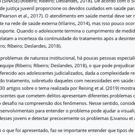
 (SINASE) (Ribeiro; Ribeiro; Deslandes, 2018). De acordo com o Si
de justiça juvenil proporcione os devidos cuidados em saúde par
 (Pearson et al., 2017). O atendimento em saúde mental deve ser 
te na rede de saúde externa (Vilarins, 2014), mas isso pouco oco
ansporte. Quando o adolescente termina o cumprimento de medida
relatam a incerteza da continuidade do tratamento após a desinte
iro; Ribeiro; Deslandes, 2018).
 problemas de natureza institucional, há poucas pessoas especial
equipe (Ribeiro; Ribeiro; Deslandes, 2018), o que pode prejudica
erecido aos adolescentes judicializados, dada a complexidade r
do tratamento, sobretudo daqueles com necessidades em saúde
30 artigos sobre o tema realizada por Reising et al. (2019) mostr
lescentes que cometem delitos apresentam diferentes problemas 
 desafio na compreensão dos fenômenos. Nesse sentido, conside
senvolvimentais para entender o problema pode ajudar a visuali
esses jovens e detectar precocemente os problemas (Livanou et a
o que foi apresentado, faz-se importante entender que tipos de