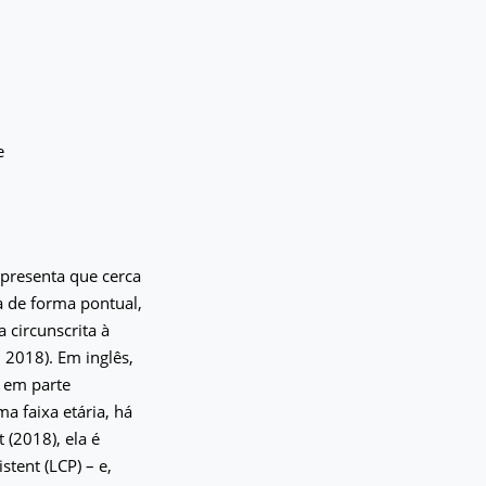
e
apresenta que cerca
 de forma pontual,
 circunscrita à
 2018). Em inglês,
r em parte
 faixa etária, há
 (2018), ela é
tent (LCP) – e,