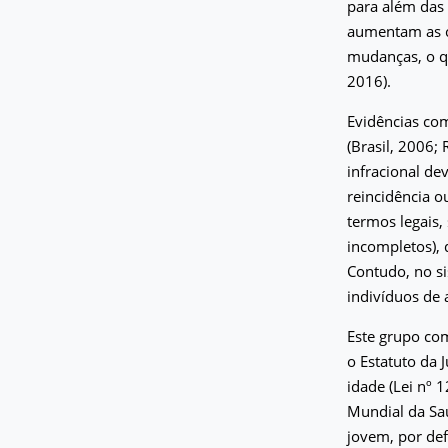
para além das
aumentam as ch
mudanças, o qu
2016).
Evidências co
(Brasil, 2006;
infracional de
reincidência ou
termos legais,
incompletos), 
Contudo, no si
indivíduos de 
Este grupo com
o Estatuto da
idade (Lei nº
Mundial da Saú
jovem, por def