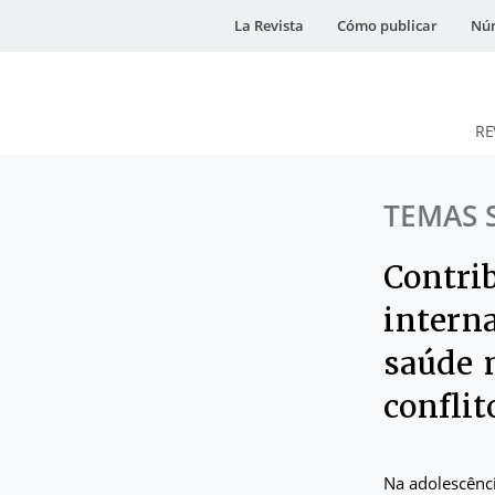
La Revista
Cómo publicar
Núm
RE
DESidades
TEMAS 
Contrib
intern
saúde 
conflit
Na adolescênc