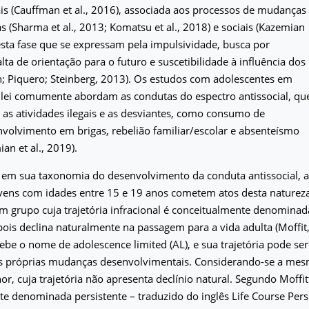
ais (Cauffman et al., 2016), associada aos processos de mudanças
s (Sharma et al., 2013; Komatsu et al., 2018) e sociais (Kazemian
desta fase que se expressam pela impulsividade, busca por
lta de orientação para o futuro e suscetibilidade à influência dos
; Piquero; Steinberg, 2013). Os estudos com adolescentes em
 lei comumente abordam as condutas do espectro antissocial, qu
s atividades ilegais e as desviantes, como consumo de
nvolvimento em brigas, rebelião familiar/escolar e absenteísmo
an et al., 2019).
, em sua taxonomia do desenvolvimento da conduta antissocial, 
vens com idades entre 15 e 19 anos cometem atos desta natureza
m grupo cuja trajetória infracional é conceitualmente denominada
pois declina naturalmente na passagem para a vida adulta (Moffit,
ebe o nome de adolescence limited (AL), e sua trajetória pode se
as próprias mudanças desenvolvimentais. Considerando-se a mesma
, cuja trajetória não apresenta declínio natural. Segundo Moffitt
e denominada persistente – traduzido do inglês Life Course Persis