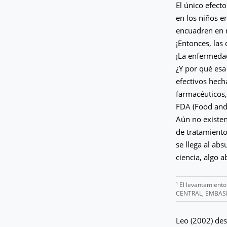
El único efect
en los niños e
encuadren en n
¡Entonces, las
¡La enfermedad
¿Y por qué esa
efectivos hech
farmacéuticos,
FDA (Food and
Aún no existen
de tratamiento
se llega al ab
ciencia, algo 
¹ El levantamient
CENTRAL, EMBASE, 
Leo (2002) des