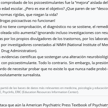
o comprobado de los psicoestimulantes fue la “mejora” aislada d
n edad escolar. ¿Pero es ese el objetivo? ¿Que paren de ser “desc
ormas rígidas, que niegan la vida?
 drogas psicoactivas no funcionan!
 no tiene comprobación, el diagnóstico no se sostiene, el remed
 oleada sólo aumenta? Ignorando incluso investigaciones con res
as por los propios divulgadores de los trastornos, por los laborat
 por investigadores conectados al NIMH (National Institute of Men
 Drug Administration).
 evidencias científicas que sostengan una alteración neurobiológi
 con psicoestimulante. Todo lo contrario. Sin embargo, la presió
surdo de necesitar probar que no existe lo que nunca nadie probó 
absolutamente surrealista.
o partió de las bases de datos más relevantes en medicina, psicología y educaci
PsycInfo, ERIC (Education Resources Information Center).
taca que aún la American Psychiatric Press Textbook of Psychiatry