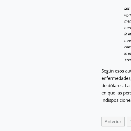
Las
agre
men
nor
la i
nue
camb
la i
‘cr
Según esos aut
enfermedades,
de dólares. La
en que las pe
indisposicione
Anterior