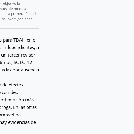
r objetivo la
entos, de modo a
cas. La primera fase de
 las investigaciones
to para TDAH en el
s independientes, a
 un tercer revisor.
petimos, SÓLO 12
tadas por ausencia
a de efectos
e con débil
; orientación más
roga. En las otras
tomoxetina.
hay evidencias de