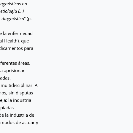
diagnósticos no
etiología (…)
 diagnóstica
” (p.
de la enfermedad
l Health), que
medicamentos para
iferentes áreas.
 a aprisionar
radas.
multidisciplinar. A
hos, sin disputas
ja: la industria
opiadas.
e la industria de
 modos de actuar y