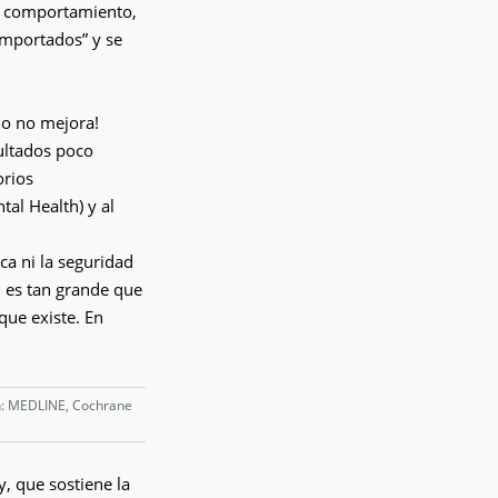
el comportamiento,
omportados” y se
io no mejora!
ultados poco
orios
tal Health) y al
ca ni la seguridad
n es tan grande que
que existe. En
ón: MEDLINE, Cochrane
, que sostiene la