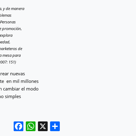
a, y de manera
oblemas
 Personas
e promoción,
 explora
medad,
 marketeros de
na mesa para
2007: 151)
crear nuevas
te en mil millones
 en cambiar el modo
mo simples
Facebook
WhatsApp
X
Compartir