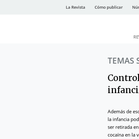
La Revista
Cómo publicar
Núm
RE
DESidades
TEMAS 
Control
infanci
Además de eso
la infancia po
ser retirada e
cocaína en la 