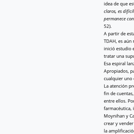
idea de que es
claros, es difí
permanece cons
52).
A partir de es
TDAH, es aún m
inició estudio
tratar una su
Esa espiral la
Apropiados, pas
cualquier uno 
La atención pr
fin de cuentas
entre ellos. Po
farmacéutica, 
Moynihan y Cas
crear y vende
la amplificació