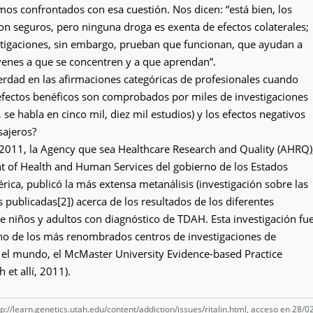
s confrontados con esa cuestión. Nos dicen: “está bien, los
n seguros, pero ninguna droga es exenta de efectos colaterales;
stigaciones, sin embargo, prueban que funcionan, que ayudan a
venes a que se concentren y a que aprendan”.
rdad en las afirmaciones categóricas de profesionales cuando
efectos benéficos son comprobados por miles de investigaciones
se habla en cinco mil, diez mil estudios) y los efectos negativos
sajeros?
2011, la Agency que sea Healthcare Research and Quality (AHRQ)
t of Health and Human Services del gobierno de los Estados
ica, publicó la más extensa metanálisis (investigación sobre las
s publicadas[2]) acerca de los resultados de los diferentes
e niños y adultos con diagnóstico de TDAH. Esta investigación fu
no de los más renombrados centros de investigaciones de
 el mundo, el McMaster University Evidence-based Practice
 et allí, 2011).
tp://learn.genetics.utah.edu/content/addiction/issues/ritalin.html
, acceso en 28/0