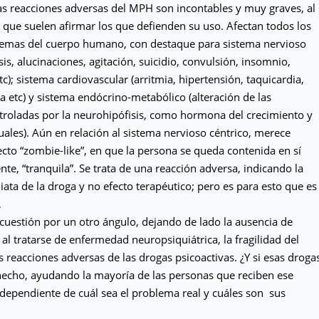
as reacciones adversas del MPH son incontables y muy graves, al
o que suelen afirmar los que defienden su uso. Afectan todos los
stemas del cuerpo humano, con destaque para sistema nervioso
sis, alucinaciones, agitación, suicidio, convulsión, insomnio,
c); sistema cardiovascular (arritmia, hipertensión, taquicardia,
a etc) y sistema endócrino-metabólico (alteración de las
roladas por la neurohipófisis, como hormona del crecimiento y
les). Aún en relación al sistema nervioso céntrico, merece
ecto “zombie-like”, en que la persona se queda contenida en sí
te, “tranquila”. Se trata de una reacción adversa, indicando la
iata de la droga y no efecto terapéutico; pero es para esto que es
…
cuestión por un otro ángulo, dejando de lado la ausencia de
l tratarse de enfermedad neuropsiquiátrica, la fragilidad del
s reacciones adversas de las drogas psicoactivas. ¿Y si esas droga
hecho, ayudando la mayoría de las personas que reciben ese
ndependiente de cuál sea el problema real y cuáles son sus