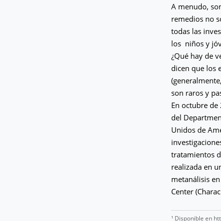
A menudo, somo
remedios no so
todas las inve
los niños y jó
¿Qué hay de ve
dicen que los 
(generalmente, 
son raros y pa
En octubre de 
del Departmen
Unidos de Amér
investigacione
tratamientos d
realizada en u
metanálisis en
Center (Charach
¹ Disponible en
ht