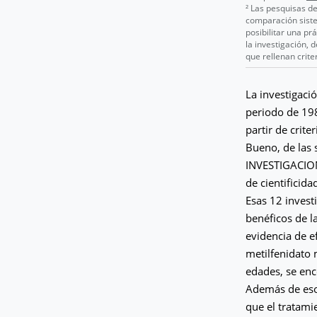
² Las pesquisas de
comparación siste
posibilitar una p
la investigación, 
que rellenan crite
La investigaci
periodo de 19
partir de crite
Bueno, de las 
INVESTIGACION
de cientificida
Esas 12 invest
benéficos de l
evidencia de e
metilfenidato 
edades, se enc
Además de eso,
que el tratami