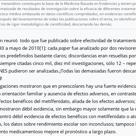
 metanálisis constituyen la base de la Medicina Basada en Evidencias y tienen po
matizada de resultados de investigación sobre la eficacia de diferentes tratami
ráctica médica embasada en datos científicos comprobados, en evidencias científi
después del levantamiento de todas las publicaciones sobre el tema, es identificar
rios de rigor metodológico de cientificidad, descartando las demás.
ón reunió todo que fue publicado sobre efectividad de tratamien
80 a mayo de 2010[1]: cada
paper
fue analizado por dos revisore
rios predefinidos bastante claros; discordancias eran resueltas por
siempre citadas cinco mil, diez mil investigaciones, sólo 12 – re
ES pudieron ser analizadas.¡Todas las demasiadas fueron descar
d!
igaciones mostraron que en preescolares hay una fuerte evidenci
a orientación familiar y ausencia de efectos adversos, en contrast
fectos benéficos del metilfenidato, aliada de los efectos adversos
mostraron débil evidencia, sin embargo mayor solamente que la d
ontró débil evidencia de efectos benéficos con metilfenidato o a
 los datos sobre rendimiento escolar son inconclusos; tampoco 
ento medicamentoso mejore el pronóstico a largo plazo.