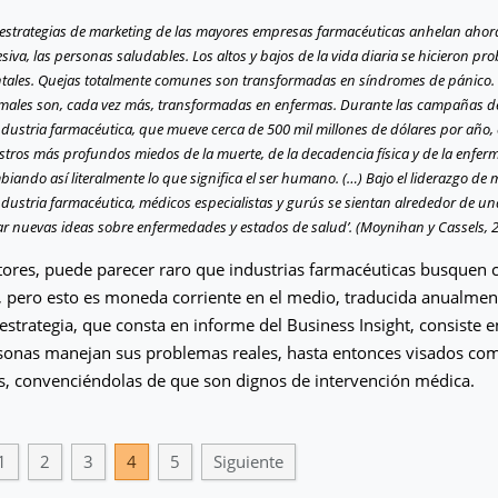
 estrategias de marketing de las mayores empresas farmacéuticas anhelan ahor
siva, las personas saludables. Los altos y bajos de la vida diaria se hicieron pr
tales. Quejas totalmente comunes son transformadas en síndromes de pánico.
males son, cada vez más, transformadas en enfermas. Durante las campañas d
ndustria farmacéutica, que mueve cerca de 500 mil millones de dólares por año,
stros más profundos miedos de la muerte, de la decadencia física y de la enfer
iando así literalmente lo que significa el ser humano. (…) Bajo el liderazgo de
ndustria farmacéutica, médicos especialistas y gurús se sientan alrededor de u
ear nuevas ideas sobre enfermedades y estados de salud’. (Moynihan y Cassels, 
ores, puede parecer raro que industrias farmacéuticas busquen 
 pero esto es moneda corriente en el medio, traducida anualmen
 estrategia, que consta en informe del Business Insight, consiste
rsonas manejan sus problemas reales, hasta entonces visados co
s, convenciéndolas de que son dignos de intervención médica.
1
2
3
4
5
Siguiente