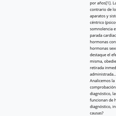
por años[1]. L
contrario de l
aparatos y si
céntrico (psico
somnolencia et
parada cardíac
hormonas cont
hormonas sexua
destaque el ef
misma, obedien
retirada inmed
administrada
Analicemos la 
comprobación a
diagnóstico, la
funcionan de 
diagnóstico, i
causas?