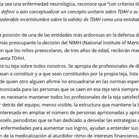
ta sea una enfermedad neurológica, reconoce que “
con criterios 
cil definir o aún conceptualizar un concepto unitario sobre TDAH o su 
iderable incertidumbre sobre la validez de TDAH como una entidad
ta posición de una de las entidades más ardorosas en la defensa 
ás preocupante la decisión del NIMH (National Institute of Menta
 en que los niños preescolares, de tres años de edad, recibirán 
puesta TDAH.
nza su teja sobre todos nosotros. Se apropia de profesionales de d
an a constituir y a que sean constituidos por la propia teja, lista
de quien otro alguien afirme no encuadrarse en las normas espe
econizada para las personas que se caen en esa teja será siempre 
, es necesario mantener todos los profesionales de la teja satisfec
r detrás del equipo, menos visible, la estructura que mantiene la te
interesada en ampliar el número de personas aprisionadas y apr
sels, periodistas que se han dedicado a desvelar las estrategias d
r enfermedades para aumentar sus logros, ayudan a entender sus
n de la medicalización al aturdidor ritmo de intereses financieros.