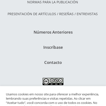
NORMAS PARA LA PUBLICACIÓN
PRESENTACIÓN DE ARTÍCULOS / RESEÑAS / ENTREVISTAS
Números Anteriores
Inscríbase
Contacto
Usamos cookies em nosso site para oferecer a melhor experiência,
NIPIAC – Núcleo Interdisciplinar de Pesquisa para a Infância e
lembrando suas preferências e visitas repetidas. Ao clicar em
Adolescência Contemporâneas
“Aceitar tudo”, você concorda com o uso de todos os cookies. No