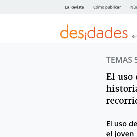
La Revista
Cómo publicar
Núm
RE
DESidades
TEMAS 
El uso 
histori
recorr
El uso d
el joven