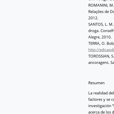
ROMANINI, M.;
Relações de Do
2012.
SANTOS, L. M.
droga. Conselh
Alegre, 2010.
TERRA, O. Bob
http://edicaod
TOROSSIAN, S. 
ancoragens. S
Resumen
La realidad de
factores y se 
investigación 
acerca de los 