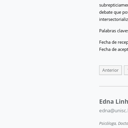
subrepticiamen
debate que pos
intersectoriali
Palabras claves
Fecha de rece
Fecha de acep
Anterior
Edna Linh
edna@unisc.
Psicóloga, Doct