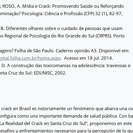
 ROSO, A. Mídia e Crack: Promovendo Saúde ou Reforçando
minação? Psicologia: Ciência e Profissão (CFP) 32 (1), 82-97,
 B. Diferentes olhares sobre o cuidado de pessoas que usam
o Regional de Psicologia do Rio Grande do Sul (CRPRS). Porto
agens? Folha de São Paulo. Caderno opinião A3. Disponível em:
igital.folha.com.br/home.aspx
. Acesso em 18 jul. 2014.
D. A construção das toxicomanias na adolescência: travessias e
anta Cruz do Sul: EDUNISC, 2002.
l crack en Brasil es notoriamente un fenómeno que abarca una c
configura como una importante demanda de salud pública. Con ba
“La Realidad del Crack en Santa Cruz do Sul”, proponemos en este 
desafíos y enfrentamientos necesarios para la percepción de lo q