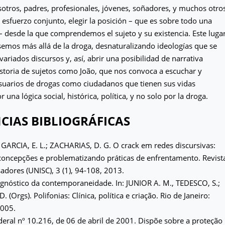
otros, padres, profesionales, jóvenes, soñadores, y muchos otro
esfuerzo conjunto, elegir la posición – que es sobre todo una
 – desde la que comprendemos el sujeto y su existencia. Este luga
emos más allá de la droga, desnaturalizando ideologías que se
variados discursos y, así, abrir una posibilidad de narrativa
historia de sujetos como João, que nos convoca a escuchar y
uarios de drogas como ciudadanos que tienen sus vidas
 una lógica social, histórica, política, y no solo por la droga.
CIAS BIBLIOGRÁFICAS
 GARCIA, E. L.; ZACHARIAS, D. G. O crack em redes discursivas:
concepções e problematizando práticas de enfrentamento. Revist
adores (UNISC), 3 (1), 94-108, 2013.
gnóstico da contemporaneidade. In: JUNIOR A. M., TEDESCO, S.;
Orgs). Polifonias: Clínica, política e criação. Rio de Janeiro:
2005.
deral nº 10.216, de 06 de abril de 2001. Dispõe sobre a proteção