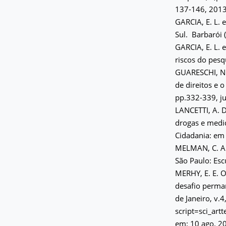
137-146, 2013
GARCIA, E. L. 
Sul. Barbarói 
GARCIA, E. L. e
riscos do pesq
GUARESCHI, N. 
de direitos e 
pp.332-339, ju
LANCETTI, A. D
drogas e medid
Cidadania: em 
MELMAN, C. Al
São Paulo: Esc
MERHY, E. E. O
desafio perman
de Janeiro, v.
script=sci_artt
em: 10 ago. 2