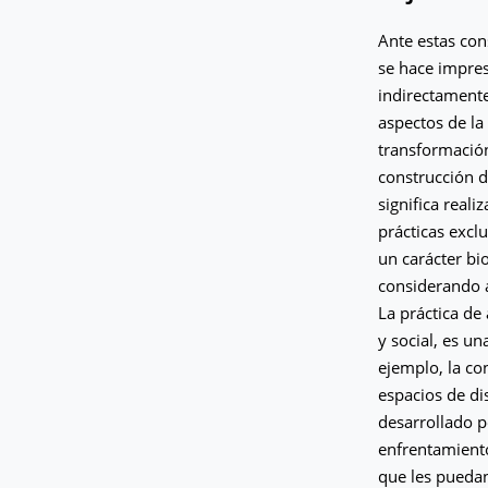
Ante estas con
se hace impres
indirectamente
aspectos de l
transformación
construcción d
significa real
prácticas excl
un carácter bi
considerando 
La práctica de
y social, es u
ejemplo, la con
espacios de di
desarrollado p
enfrentamiento
que les puedan 