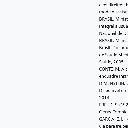
e os direitos 
modelo assiste
BRASIL. Minist
integral a usu
Nacional de DS
BRASIL. Minist
Brasil. Docum
de Saúde Menta
Saúde, 2005.
CONTE, M. A cl
enquadre insti
DIMENSTEIN, G.
Disponível em
2014.
FREUD, S. (192
Obras Completa
GARCIA, E. L.;
via para (re)p