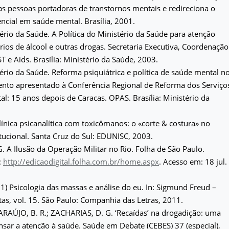
das pessoas portadoras de transtornos mentais e redireciona o
ncial em saúde mental. Brasília, 2001.
ério da Saúde. A Política do Ministério da Saúde para atenção
ários de álcool e outras drogas. Secretaria Executiva, Coordenação
T e Aids. Brasília: Ministério da Saúde, 2003.
ério da Saúde. Reforma psiquiátrica e política de saúde mental n
ento apresentado à Conferência Regional de Reforma dos Serviço
l: 15 anos depois de Caracas. OPAS. Brasília: Ministério da
ínica psicanalítica com toxicômanos: o «corte & costura» no
tucional. Santa Cruz do Sul: EDUNISC, 2003.
 A Ilusão da Operação Militar no Rio. Folha de São Paulo.
:
http://edicaodigital.folha.com.br/home.aspx
. Acesso em: 18 jul.
1) Psicologia das massas e análise do eu. In: Sigmund Freud –
s, vol. 15. São Paulo: Companhia das Letras, 2011.
 ARAÚJO, B. R.; ZACHARIAS, D. G. ‘Recaídas’ na drogadição: uma
ensar a atenção à saúde. Saúde em Debate (CEBES) 37 (especial),