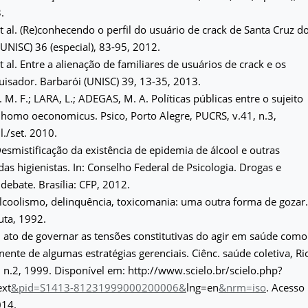
.
et al. (Re)conhecendo o perfil do usuário de crack de Santa Cruz d
(UNISC) 36 (especial), 83-95, 2012.
t al. Entre a alienação de familiares de usuários de crack e os
uisador. Barbarói (UNISC) 39, 13-35, 2013.
M. F.; LARA, L.; ADEGAS, M. A. Políticas públicas entre o sujeito
o homo oeconomicus. Psico, Porto Alegre, PUCRS, v.41, n.3,
l./set. 2010.
esmistificação da existência de epidemia de álcool e outras
as higienistas. In: Conselho Federal de Psicologia. Drogas e
debate. Brasília: CFP, 2012.
coolismo, delinquência, toxicomania: uma outra forma de gozar.
uta, 1992.
 ato de governar as tensões constitutivas do agir em saúde como
ente de algumas estratégias gerenciais. Ciênc. saúde coletiva, Ri
4, n.2, 1999. Disponível em: http://www.scielo.br/scielo.php?
ext
&
pid=S1413-81231999000200006&
lng=en
&
nrm=iso
. Acesso
014.