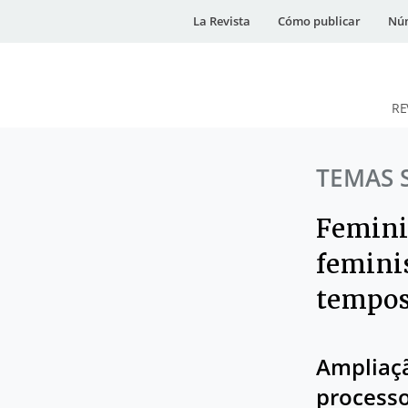
La Revista
Cómo publicar
Núm
RE
DESidades
TEMAS 
Femini
femini
tempos
Ampliaçã
processo