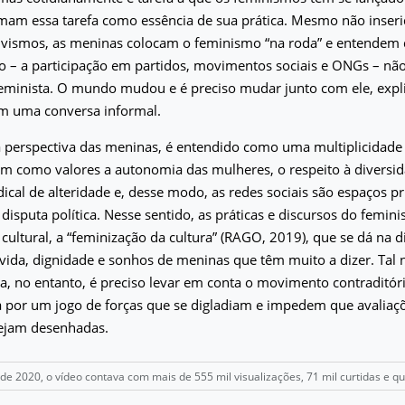
mam essa tarefa como essência de sua prática. Mesmo não inser
tivismos, as meninas colocam o feminismo “na roda” e entendem 
ico – a participação em partidos, movimentos sociais e ONGs – não
feminista. O mundo mudou e é preciso mudar junto com ele, exp
em uma conversa informal.
 perspectiva das meninas, é entendido como uma multiplicidade 
êm como valores a autonomia das mulheres, o respeito à diversi
dical de alteridade e, desse modo, as redes sociais são espaços pr
disputa política. Nesse sentido, as práticas e discursos do femin
ltural, a “feminização da cultura” (RAGO, 2019), que se dá na di
 vida, dignidade e sonhos de meninas que têm muito a dizer. Tal 
 no entanto, é preciso levar em conta o movimento contraditóri
a por um jogo de forças que se digladiam e impedem que avaliaç
sejam desenhadas.
 de 2020, o vídeo contava com mais de 555 mil visualizações, 71 mil curtidas e q