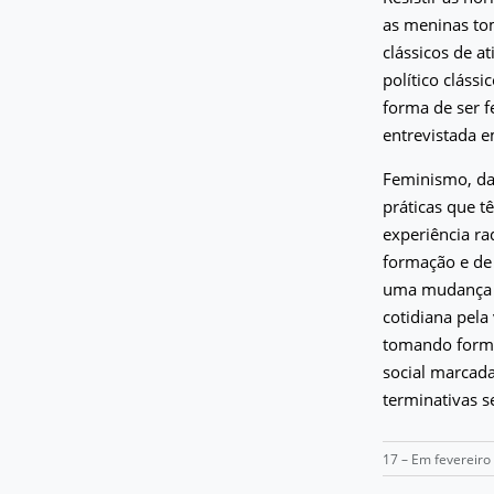
as meninas to
clássicos de a
político cláss
forma de ser 
entrevistada 
Feminismo, da
práticas que t
experiência ra
formação e de 
uma mudança cu
cotidiana pela
tomando forma,
social marcad
terminativas 
17 – Em fevereiro