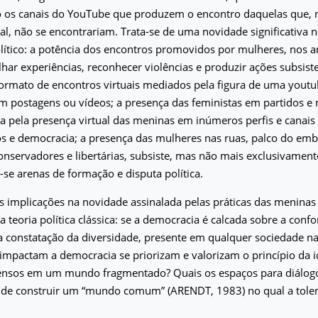
ão os canais do YouTube que produzem o encontro daquelas que, 
al, não se encontrariam. Trata-se de uma novidade significativa n
ítico: a potência dos encontros promovidos por mulheres, nos 
lhar experiências, reconhecer violências e produzir ações subsi
ormato de encontros virtuais mediados pela figura de uma youtu
m postagens ou vídeos; a presença das feministas em partidos 
ída pela presença virtual das meninas em inúmeros perfis e canais
itos e democracia; a presença das mulheres nas ruas, palco do emb
onservadores e libertárias, subsiste, mas não mais exclusivamente
-se arenas de formação e disputa política.
s implicações na novidade assinalada pelas práticas das menina
 teoria política clássica: se a democracia é calcada sobre a con
a constatação da diversidade, presente em qualquer sociedade na
 impactam a democracia se priorizam e valorizam o princípio da
ensos em um mundo fragmentado? Quais os espaços para diálogo
s de construir um “mundo comum” (ARENDT, 1983) no qual a toler