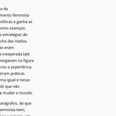
ca da
imento feminista
olíticas e ganha as
 como exemplo
 estratégias de
cha das Vadias,
has eram
 inesperada (até
xergavam na figura
e/ou a experiência
ziram práticas
uma igual e nesse
 de que não
 de mudar o mundo.
 parágrafos, de que
eminista teen;
ais e raciais), um