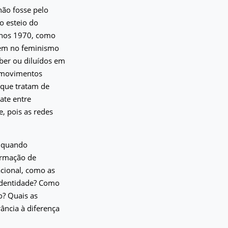
não fosse pelo
o esteio do
anos 1970, como
stem no feminismo
ber ou diluídos em
e movimentos
 que tratam de
ate entre
, pois as redes
s quando
formação de
cional, como as
 identidade? Como
? Quais as
ância à diferença