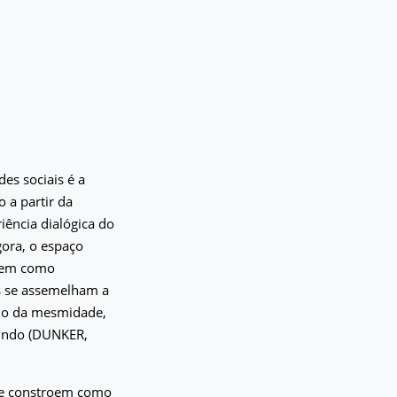
des sociais é a
 a partir da
riência dialógica do
gora, o espaço
 tem como
s se assemelham a
pio da mesmidade,
mundo (DUNKER,
 se constroem como