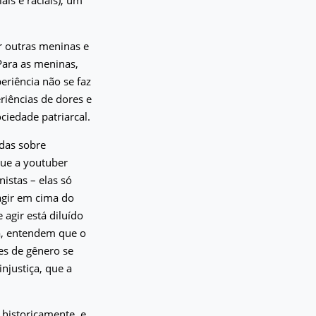
ar outras meninas e
Para as meninas,
eriência não se faz
iências de dores e
ciedade patriarcal.
idas sobre
ue a youtuber
nistas – elas só
agir em cima do
 agir está diluído
ia, entendem que o
es de gênero se
njustiça, que a
 historicamente, e