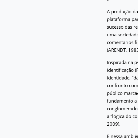
A produção da 
plataforma par
sucesso das r
uma sociedade
comentários f
(ARENDT, 1983)
Inspirada na p
identificação 
identidade, “d
confronto com 
público marcad
fundamento a 
conglomerados
a “lógica do 
2009).
É nessa ambiê