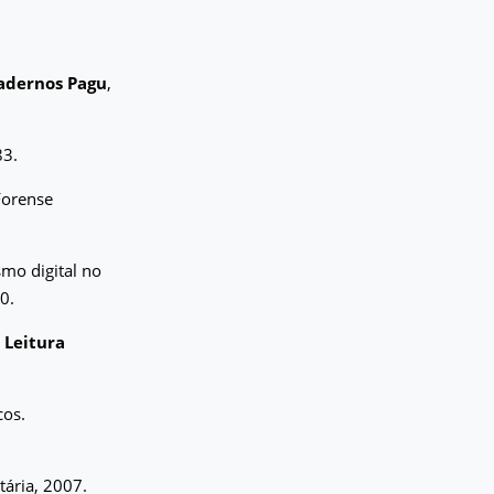
adernos Pagu
,
83.
Forense
mo digital no
20.
 Leitura
cos.
tária, 2007.