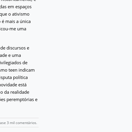
idas em espaços
que o ativismo
 é mais a única
licou-me uma
de discursos e
dade e uma
ivilegiados de
ismo teen indicam
sputa política
novidade está
o da realidade
ões peremptórias e
uase 3 mil comentários.