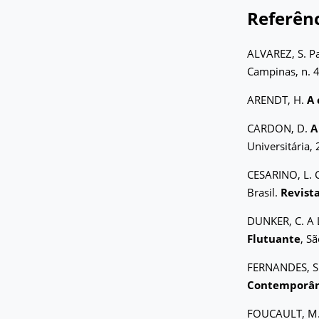
Referênc
ALVAREZ, S. Pa
Campinas, n. 4
ARENDT, H.
A 
CARDON, D.
A
Universitária,
CESARINO, L. C
Brasil.
Revist
DUNKER, C. A 
Flutuante
, Sã
FERNANDES, S. 
Contemporâ
FOUCAULT, M