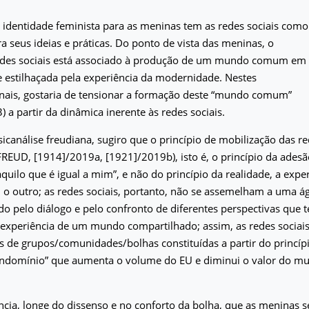
identidade feminista para as meninas tem as redes sociais como
a seus ideias e práticas. Do ponto de vista das meninas, o
edes sociais está associado à produção de um mundo comum em
 estilhaçada pela experiência da modernidade. Nestes
inais, gostaria de tensionar a formação deste “mundo comum”
 a partir da dinâmica inerente às redes sociais.
sicanálise freudiana, sugiro que o princípio de mobilização das re
(FREUD, [1914]/2019a, [1921]/2019b), isto é, o princípio da adesão
aquilo que é igual a mim”, e não do princípio da realidade, a expe
o outro; as redes sociais, portanto, não se assemelham a uma á
o pelo diálogo e pelo confronto de diferentes perspectivas que
experiência de um mundo compartilhado; assim, as redes sociai
 de grupos/comunidades/bolhas constituídas a partir do princí
condomínio” que aumenta o volume do EU e diminui o valor do 
ncia, longe do dissenso e no conforto da bolha, que as meninas