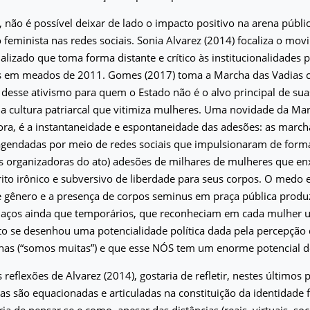
, não é possível deixar de lado o impacto positivo na arena públi
eminista nas redes sociais. Sonia Alvarez (2014) focaliza o mov
nalizado que toma forma distante e crítico às institucionalidades p
as em meados de 2011. Gomes (2017) toma a Marcha das Vadias
desse ativismo para quem o Estado não é o alvo principal de suas
a cultura patriarcal que vitimiza mulheres. Uma novidade da Mar
ora, é a instantaneidade e espontaneidade das adesões: as marc
agendadas por meio de redes sociais que impulsionaram de forma
 organizadoras do ato) adesões de milhares de mulheres que en
ito irônico e subversivo de liberdade para seus corpos. O medo 
e gênero e a presença de corpos seminus em praça pública produ
, laços ainda que temporários, que reconheciam em cada mulher 
o se desenhou uma potencialidade política dada pela percepção
has (“somos muitas”) e que esse NÓS tem um enorme potencial
 reflexões de Alvarez (2014), gostaria de refletir, nestes últimos
s são equacionadas e articuladas na constituição da identidade f
 de pensar se e como, apesar das distâncias (reais, virtuais, soci