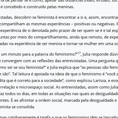
 é concebido e construído pelas meninas.
istadas, descobrir-se feminista é encontrar a si e, assim, encontr
compartilham as mesmas experiências – positivas ou negativas. 
experiência de si denotada pelo prazer de ser quem se é e tal exp
juntas por meio do compartilhamento, ainda que remoto, de exper
cadas na experiência de ser menina e tornar-se mulher em uma so
17
 um minuto para a palavra do feminismo?”
, Julia responde dúv
 convergem com as reflexões das entrevistadas. Uma pergunta q
mo sei se sou feminista?” e Julia explica que “as pessoas são femi
são”. Tal leitura é apoiada na ideia de que o feminismo é “você 
ita que é correto para a sociedade”, como explicou Larissa, e esse
relação e microespaço social. As entrevistadas, assim como Jul
az todos os dias, em todas as situações nas quais as desigualdad
tes. É ao afrontar a ordem social, marcada pela desigualdade e i
inista se consolida.
rmas cotidianamente é tarefa a que os feminismos têm se lançado