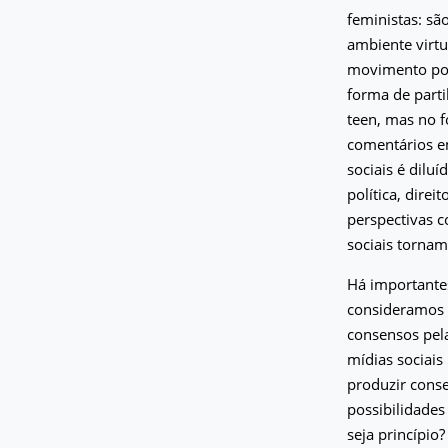
feministas: s
ambiente virtu
movimento pol
forma de parti
teen, mas no f
comentários e
sociais é dilu
política, dire
perspectivas c
sociais tornam
Há importante
consideramos a
consensos pel
mídias sociais
produzir cons
possibilidade
seja princípio?