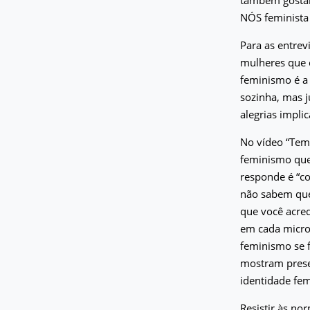
NÓS feminista
Para as entrev
mulheres que 
feminismo é a 
sozinha, mas 
alegrias impli
No vídeo “Tem
feminismo que
responde é “co
não sabem que 
que você acred
em cada micror
feminismo se f
mostram presen
identidade fem
Resistir às no