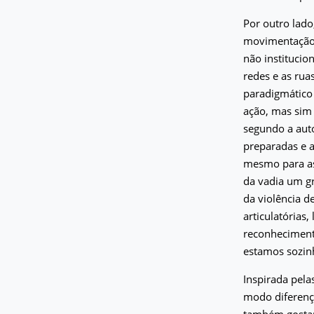
Por outro lado
movimentação f
não institucio
redes e as ru
paradigmático 
ação, mas sim 
segundo a aut
preparadas e 
mesmo para as
da vadia um gr
da violência d
articulatórias
reconheciment
estamos sozin
Inspirada pelas
modo diferença
também gostaria