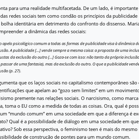
nta para uma realidade multifacetada. De um lado, é importante
a das redes sociais tem como condão os princípios da publicidade
 bolha identitária em detrimento do confronto do dissenso. Maria
mpreender a dinâmica das redes sociais:
 o apelo psicológico comum a todas as formas de publicidade visa à dinâmica d
lusão. A publicidade […] vende sempre a mesma coisa: a proposta de uma inclus
custas da exclusão do outro […] Goza-se com isso: não tanto da própria inclusã
 passar de uma fantasia), mas da exclusão do outro. O que a publicidade vende
usão (p. 27).
rgumenta que os laços sociais no capitalismo contemporâneo são
identificações que apelam ao “gozo sem limites” em um movimento
isismo premente nas relações sociais. O narcisismo, como marca 
, toma o EU como a medida de todas as coisas. Ora, qual é possi
e um “mundo comum” em uma sociedade em que a diferença é e
to? Qual é a possibilidade de diálogo em uma sociedade em que 
ativo? Sob essa perspectiva, o feminismo teen é mais do mesmo 
ossibilidade de construção de pontes para um mundo comum.