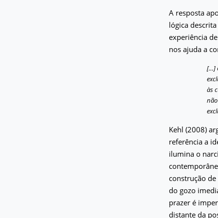
A resposta apo
lógica descrit
experiência de
nos ajuda a co
[…]
exc
às 
não
excl
Kehl (2008) a
referência a 
ilumina o narc
contemporânea
construção d
do gozo imedia
prazer é imper
distante da p