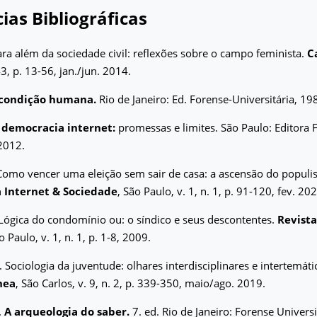
ias Bibliográficas
ra além da sociedade civil: reflexões sobre o campo feminista.
C
3, p. 13-56, jan./jun. 2014.
condição humana.
Rio de Janeiro: Ed. Forense-Universitária, 19
 democracia internet:
promessas e limites. São Paulo: Editora 
 2012.
omo vencer uma eleição sem sair de casa: a ascensão do populis
a Internet & Sociedade
, São Paulo, v. 1, n. 1, p. 91-120, fev. 20
Lógica do condomínio ou: o síndico e seus descontentes.
Revista
o Paulo, v. 1, n. 1, p. 1-8, 2009.
Sociologia da juventude: olhares interdisciplinares e intertemáti
nea
, São Carlos, v. 9, n. 2, p. 339-350, maio/ago. 2019.
.
A arqueologia do saber.
7. ed. Rio de Janeiro: Forense Universi