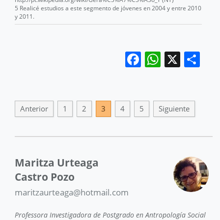
5 Realicé estudios a este segmento de jóvenes en 2004 y entre 2010
y 2011.
Facebook
WhatsA
X
Co
Anterior
1
2
3
4
5
Siguiente
Maritza Urteaga
Castro Pozo
maritzaurteaga@hotmail.com
Professora Investigadora de Postgrado en Antropología Social