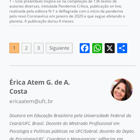
1 – Este preâmbulo inspira-se na compilação de 136 textos de
autorias diversas, intitulada Pandemia Crítica, publicação on line,
realizada pela editora N-1 e deflagrada com o início da pandemia
pelo novo Coronavírus em janeiro de 2020 e que segue afetando o
planeta. A publicação durou 4 meses.
Facebook
WhatsA
X
Co
1
2
3
Siguiente
Érica Atem G. de A.
Costa
ericaatem@ufc.br
Doutora em Educação Brasileira pela Universidade Federal do
Ceará/UFC, Brasil. Docente do Mestrado Profissional em
Psicologia e Políticas públicas na UFC/Sobral, docente do Depto.
de Psicologia/UFC. Coordena o Maquinarias: infâncias em