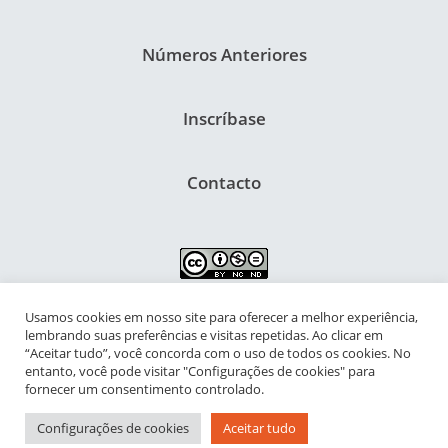
Números Anteriores
Inscríbase
Contacto
Usamos cookies em nosso site para oferecer a melhor experiência,
NIPIAC – Núcleo Interdisciplinar de Pesquisa para a Infância e
lembrando suas preferências e visitas repetidas. Ao clicar em
Adolescência Contemporâneas
“Aceitar tudo”, você concorda com o uso de todos os cookies. No
entanto, você pode visitar "Configurações de cookies" para
Universidade Federal do Rio de Janeiro - Campus da Praia Vermelha
fornecer um consentimento controlado.
Av. Pasteur, 250 – Urca, Prédio da Decania do CFCH
Configurações de cookies
Aceitar tudo