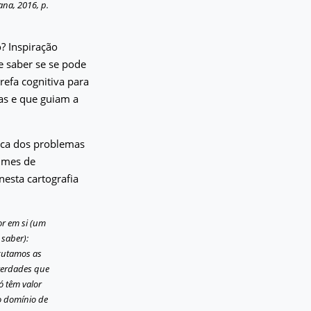
ana, 2016, p.
? Inspiração
e saber se se pode
refa cognitiva para
uas e que guiam a
rica dos problemas
gimes de
nesta cartografia
or em si (um
saber):
scutamos as
 verdades que
ó têm valor
o domínio de