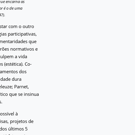
que encarna as
or é o de uma
7).
star com o outro
as participativas,
gmentaridades que
drões normativos e
sculpem a vida
 (estética). Co-
namentos dos
idade dura
eleuze; Parnet,
tico que se insinua
s.
ossível à
sas, projetos de
 dos últimos 5