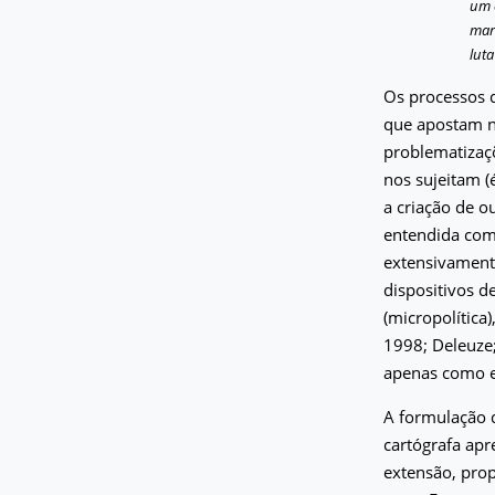
um 
mar
luta
Os processos 
que apostam na
problematizaçõ
nos sujeitam (
a criação de ou
entendida como
extensivament
dispositivos 
(micropolítica)
1998; Deleuze;
apenas como e
A formulação d
cartógrafa apr
extensão, prop