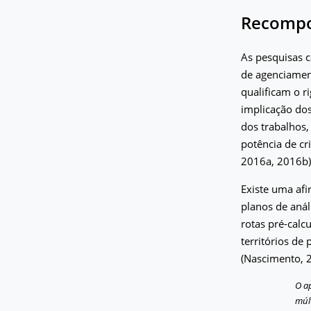
Recompos
As pesquisas c
de agenciament
qualificam o r
implicação do
dos trabalhos,
potência de cr
2016a, 2016b)
Existe uma af
planos de anál
rotas pré-calc
territórios de
(Nascimento, 
O a
múl