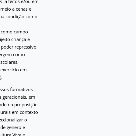
s já feitos e/ou em
 meio a cenas e
 sua condição como
a” como campo
jeito criança e
 poder repressivo
emergem como
scolares,
 exercício em
).
essos formativos
s geracionais, em
ndo na proposição
turais em contexto
ccionalizar o
 de gênero e
ultura Viva e