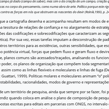
campo já dado (campo de saber), mas sim o da criação de um campo, criação 
cas no corpo do pensamento, como numa obra de arte. Político porque este rig
 contra as forças em nós que obstruem as nascentes do devir (Rolnik,1993, p. 24
que a cartografia desenha e acompanha resultam em modos de e
 tessitura de relações de confiança e no alargamento de estratégi
es das codificações e sobrecodificações que caracterizam as se
ética). Por sua vez, essas tarefas imputam a desconstrução de pa
tros territórios para as existências, outras sensibilidades, que e
 potência virtual, forças que pedem fluxo e geram fluxo e devires
e, planos comuns são acessados/traçados, analisando os funcio
de poder, os planos de organização que compõem toda segmentar
, assim como as linhas flexíveis e moleculares e linhas de fuga (D
 Guattari, 1999). Políticas molares e moleculares animam “o” polí
stabilidades, racionalidades, modos de governo e representaçõe
e um território de pesquisa, ainda que sempre por se fazer, foi p
endiz quando coloca em análise o plano de composição de pesqui
ostas escritas para editais em parcerias com ONGS, no intervalo