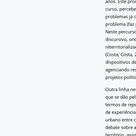
anos. Este pro
curso, percebe
problemas já c
problema (faz
Neste percurs
discursivo, on
reterritoriali
(Costa; Costa,
dispositivos d
agenciando re
projetos polít
Outra linha ne
que se dão pel
termos de rep
de experiência
urbano entre c
debate sobre a
território, ass