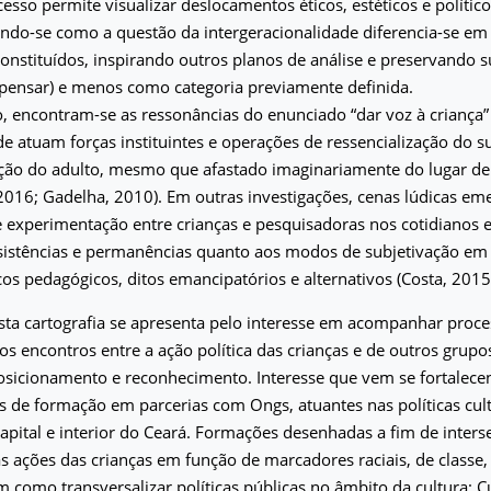
cesso permite visualizar deslocamentos éticos, estéticos e político
ndo-se como a questão da intergeracionalidade diferencia-se em
onstituídos, inspirando outros planos de análise e preservando
 pensar) e menos como categoria previamente definida.
o, encontram-se as ressonâncias do enunciado “dar voz à crianç
de atuam forças instituintes e operações de ressencialização do su
zação do adulto, mesmo que afastado imaginariamente do lugar de
 2016; Gadelha, 2010). Em outras investigações, cenas lúdicas 
e experimentação entre crianças e pesquisadoras nos cotidianos e
sistências e permanências quanto aos modos de subjetivação em
icos pedagógicos, ditos emancipatórios e alternativos (Costa, 2015
sta cartografia se apresenta pelo interesse em acompanhar proc
os encontros entre a ação política das crianças e de outros grupo
osicionamento e reconhecimento. Interesse que vem se fortalece
s de formação em parcerias com Ongs, atuantes nas políticas cul
apital e interior do Ceará. Formações desenhadas a fim de interse
s ações das crianças em função de marcadores raciais, de classe,
im como transversalizar políticas públicas no âmbito da cultura: C