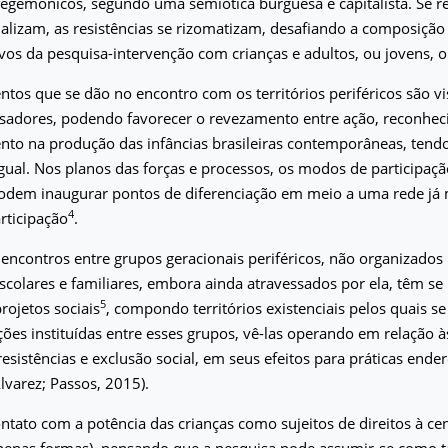
egemônicos, segundo uma semiótica burguesa e capitalista. Se r
nalizam, as resistências se rizomatizam, desafiando a composiçã
ivos da pesquisa-intervenção com crianças e adultos, ou jovens, o
tos que se dão no encontro com os territórios periféricos são v
lisadores, podendo favorecer o revezamento entre ação, reconhe
nto na produção das infâncias brasileiras contemporâneas, tend
ual. Nos planos das forças e processos, os modos de participaçã
odem inaugurar pontos de diferenciação em meio a uma rede já
4
rticipação
.
 encontros entre grupos geracionais periféricos, não organizad
scolares e familiares, embora ainda atravessados por ela, têm se
5
rojetos sociais
, compondo territórios existenciais pelos quais 
ções instituídas entre esses grupos, vê-las operando em relação à
 resistências e exclusão social, em seus efeitos para práticas ende
Alvarez; Passos, 2015).
ntato com a potência das crianças como sujeitos de direitos à ce
penas formas), pensando que a pesquisa pode assumir-se como tal