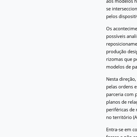
aos modelos h
se interseccio
pelos disposit
Os acontecimen
possíveis ana
reposicioname
produção desig
rizomas que p
modelos de pa
Nesta direção,
pelas ordens e
parceria com p
planos de rela
periféricas de
no território (
Entra-se em co
forças e não a