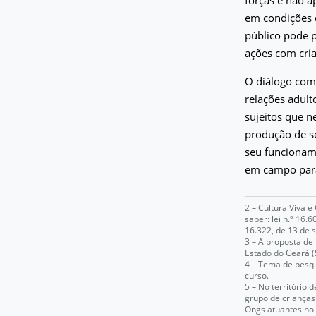
em condições 
público pode p
ações com cria
O diálogo com
relações adult
sujeitos que n
produção de se
seu funcioname
em campo para 
2 – Cultura Viva e
saber: lei n.º 16.6
16.322, de 13 de s
3 – A proposta de
Estado do Ceará (
4 – Tema de pesqu
curso.
5 – No território
grupo de crianças
Ongs atuantes no 