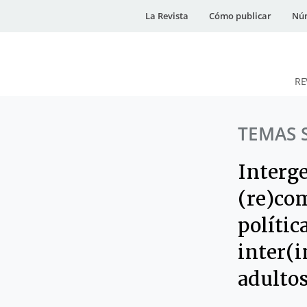
La Revista
Cómo publicar
Núm
RE
DESidades
TEMAS 
Interg
(re)co
políti
inter(
adulto