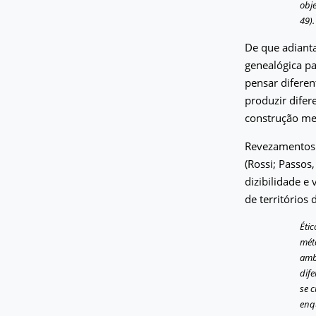
obj
49).
De que adianta
genealógica pa
pensar diferen
produzir difer
construção met
Revezamentos t
(Rossi; Passos
dizibilidade e
de territórios
Éti
mét
amb
dif
se c
enq