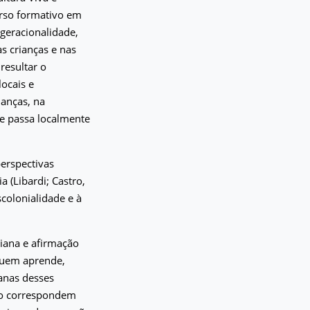
urso formativo em
geracionalidade,
as crianças e nas
resultar o
locais e
ianças, na
e passa localmente
erspectivas
a (Libardi; Castro,
colonialidade e à
diana e afirmação
 quem aprende,
anas desses
não correspondem