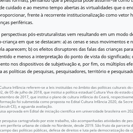
de cuidado e ao mesmo tempo abertas às virtualidades que o en
roporcionar, frente à recorrente institucionalização como vetor
nças periféricas.
 perspectivas pós-estruturalistas vem resultando em um modo d
o-criança em que se destacam: a) as cenas e seus movimentos e 
ela aparecem; b) os efeitos disruptores das falas das crianças para
ntido e menos a interpretação do ponto de vista do significado; c
nto nos dispositivos de subjetivação e, por fim, os múltiplos ef
as políticas de pesquisas, pesquisadores, território e pesquisad
 Cultura Infância referem-se a leis instituídas no âmbito das políticas culturais d
02, de 05 de julho de 2018, que institui a política estadual Cultura Viva do estado d
etembro de 2017, que institui o plano de cultura infância do Ceará, respectivame
 formação foi submetida como proposta no Edital Cultura Infância 2020, da Secre
Secult-CE), e aguarda avaliação.
isa aprovada em Edital de iniciação cientifica em universidade brasileira em 2
 de pesquisa cartografado por este trabalho, são acompanhadas atividades de pe
 em periferia urbana de cidade no Nordeste, desde 2019. São fruto da parceria 
campo das políticas públicas, defesa de direitos e luta pela democratização da