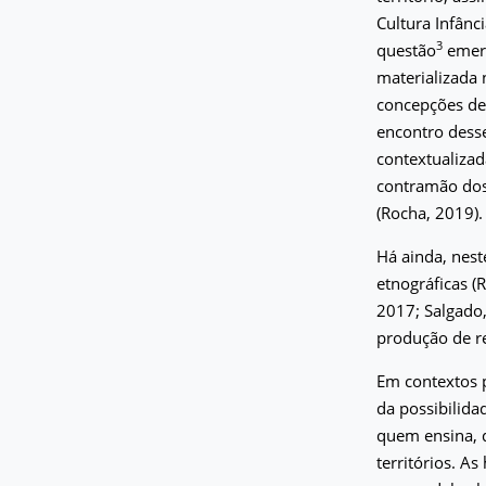
Cultura Infânc
3
questão
emerg
materializada 
concepções de 
encontro desse
contextualizad
contramão dos
(Rocha, 2019).
Há ainda, nest
etnográficas (R
2017; Salgado,
produção de re
Em contextos p
da possibilida
quem ensina, 
territórios. A