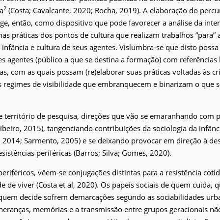
2
ia
(Costa; Cavalcante, 2020; Rocha, 2019). A elaboração do perc
e, então, como dispositivo que pode favorecer a análise da inter
nas práticas dos pontos de cultura que realizam trabalhos “para” 
infância e cultura de seus agentes. Vislumbra-se que disto possa 
s agentes (público a que se destina a formação) com referências 
as, com as quais possam (re)elaborar suas práticas voltadas às cr
 regimes de visibilidade que embranquecem e binarizam o que s
e território de pesquisa, direções que vão se emaranhando com p
ibeiro, 2015), tangenciando contribuições da sociologia da infânci
 2014; Sarmento, 2005) e se deixando provocar em direção à des
sistências periféricas (Barros; Silva; Gomes, 2020).
eriféricos, vêem-se conjugações distintas para a resistência coti
de de viver (Costa et al, 2020). Os papeis sociais de quem cuida,
quem decide sofrem demarcações segundo as sociabilidades urb
s heranças, memórias e a transmissão entre grupos geracionais 