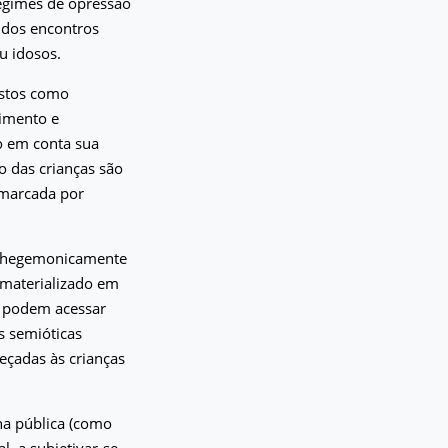
egimes de opressão
o dos encontros
u idosos.
istos como
cimento e
o em conta sua
o das crianças são
 marcada por
os hegemonicamente
 materializado em
se podem acessar
s semióticas
reçadas às crianças
na pública (como
, a subjetivar-se