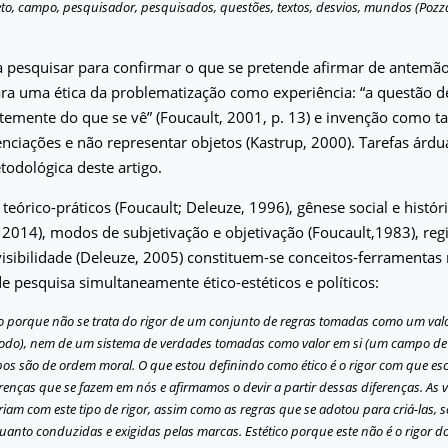
eto, campo, pesquisador, pesquisados, questões, textos, desvios, mundos (Pozz
 pesquisar para confirmar o que se pretende afirmar de antemão
ra uma ética da problematização como experiência: “a questão d
temente do que se vê” (Foucault, 2001, p. 13) e invenção como ta
enciações e não representar objetos (Kastrup, 2000). Tarefas árd
odológica deste artigo.
eórico-práticos (Foucault; Deleuze, 1996), gênese social e histó
, 2014), modos de subjetivação e objetivação (Foucault,1983), re
 visibilidade (Deleuze, 2005) constituem-se conceitos-ferramentas 
 de pesquisa simultaneamente ético-estéticos e políticos:
co porque não se trata do rigor de um conjunto de regras tomadas como um val
odo), nem de um sistema de verdades tomadas como valor em si (um campo de 
os são de ordem moral. O que estou definindo como ético é o rigor com que e
erenças que se fazem em nós e afirmamos o devir a partir dessas diferenças. As
riam com este tipo de rigor, assim como as regras que se adotou para criá-las, s
uanto conduzidas e exigidas pelas marcas. Estético porque este não é o rigor d