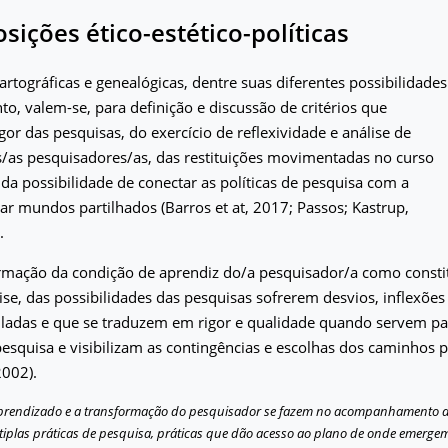
ições ético-estético-políticas
artográficas e genealógicas, dentre suas diferentes possibilidades
o, valem-se, para definição e discussão de critérios que
igor das pesquisas, do exercício de reflexividade e análise de
s/as pesquisadores/as, das restituições movimentadas no curso
 da possibilidade de conectar as políticas de pesquisa com a
iar mundos partilhados (Barros et at, 2017; Passos; Kastrup,
.
irmação da condição de aprendiz do/a pesquisador/a como consti
ise, das possibilidades das pesquisas sofrerem desvios, inflexõe
uladas e que se traduzem em rigor e qualidade quando servem pa
 pesquisa e visibilizam as contingências e escolhas dos caminhos 
2002).
prendizado e a transformação do pesquisador se fazem no acompanhamento do
tiplas práticas de pesquisa, práticas que dão acesso ao plano de onde emergem 