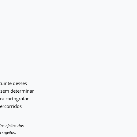
tuinte desses
s sem determinar
ra cartografar
percorridos
s efeitos das
sujeitos,