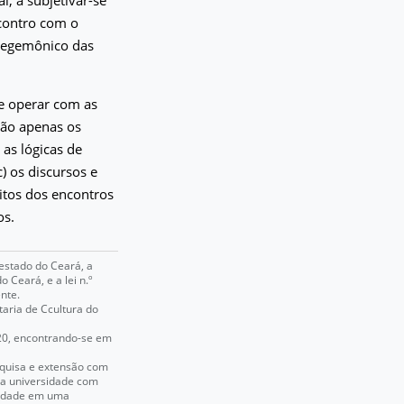
contro com o
 hegemônico das
e operar com as
não apenas os
 as lógicas de
) os discursos e
eitos dos encontros
os.
o estado do Ceará, a
o Ceará, e a lei n.º
nte.
taria de Ccultura do
020, encontrando-se em
squisa e extensão com
da universidade com
 cidade em uma