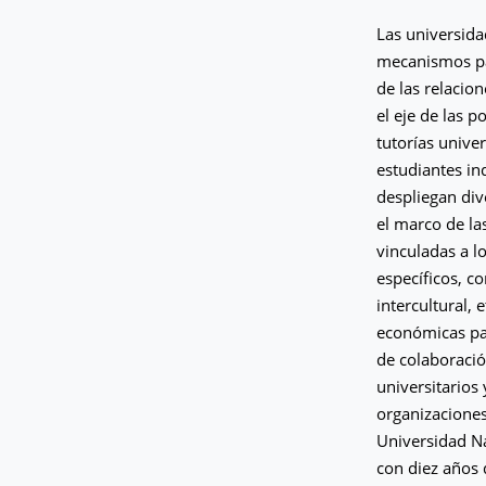
Las universid
mecanismos par
de las relacion
el eje de las p
tutorías unive
estudiantes in
despliegan div
el marco de la
vinculadas a l
específicos, co
intercultural,
económicas par
de colaboració
universitarios
organizaciones
Universidad Na
con diez años 