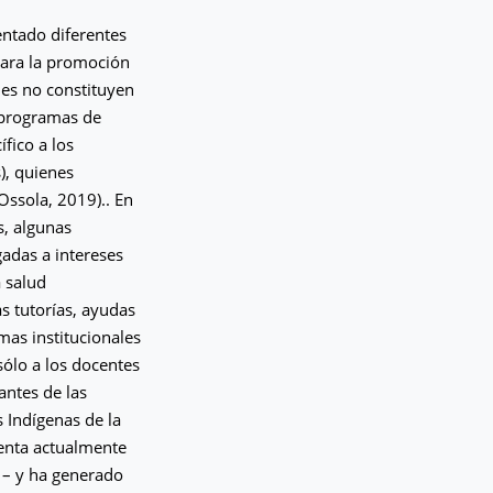
ntado diferentes
para la promoción
ales no constituyen
e programas de
fico a los
), quienes
Ossola, 2019).. En
s, algunas
gadas a intereses
a salud
as tutorías, ayudas
mas institucionales
sólo a los docentes
antes de las
 Indígenas de la
uenta actualmente
 – y ha generado