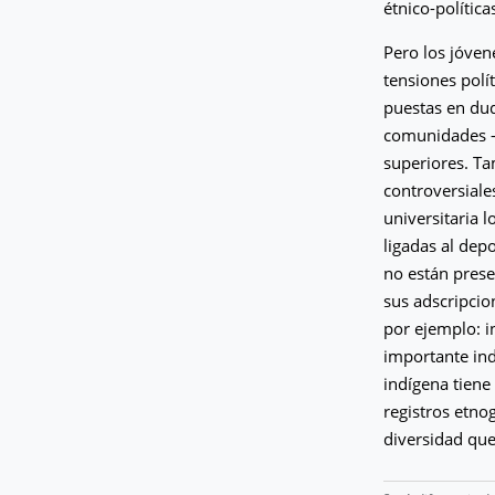
étnico-polític
Pero los jóven
tensiones polí
puestas en dud
comunidades – 
superiores. Ta
controversiale
universitaria l
ligadas al depo
no están prese
sus adscripcio
por ejemplo: i
importante ind
indígena tiene 
registros etno
diversidad que