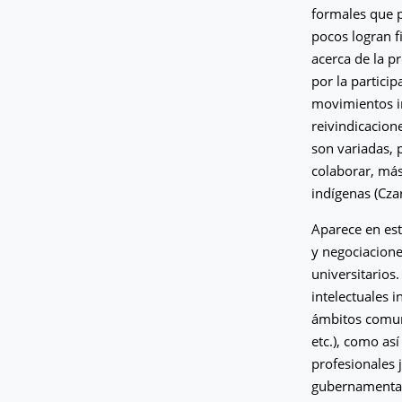
formales que p
pocos logran f
acerca de la p
por la partici
movimientos in
reivindicacion
son variadas, 
colaborar, más
indígenas (Cza
Aparece en esta
y negociaciones
universitarios.
intelectuales 
ámbitos comuni
etc.), como as
profesionales 
gubernamentale