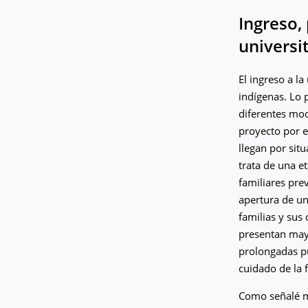
Ingreso,
universi
El ingreso a la
indígenas. Lo 
diferentes mod
proyecto por e
llegan por sit
trata de una e
familiares prev
apertura de un
familias y sus
presentan mayo
prolongadas pu
cuidado de la 
Como señalé má