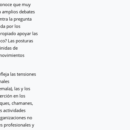
 conoce que muy
en amplios debates
entra la pregunta
ida por los
propiado apoyar las
ico? Las posturas
inidas de
s movimientos
fleja las tensiones
nales
mala), las y los
erción en los
ciques, chamanes,
s actividades
rganizaciones no
es profesionales y