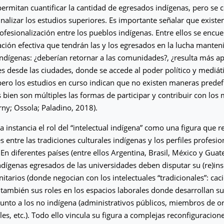
ermitan cuantificar la cantidad de egresados indígenas, pero se
inalizar los estudios superiores. Es importante señalar que exist
rofesionalización entre los pueblos indígenas. Entre ellos se encu
pación efectiva que tendrán las y los egresados en la lucha manten
dígenas: ¿deberían retornar a las comunidades?, ¿resulta más a
es desde las ciudades, donde se accede al poder político y mediát
pero los estudios en curso indican que no existen maneras predef
 bien son múltiples las formas de participar y contribuir con lo
rny; Ossola; Paladino, 2018).
 instancia el rol del “intelectual indígena” como una figura que re
 entre las tradiciones culturales indígenas y los perfiles profesio
 En diferentes países (entre ellos Argentina, Brasil, México y Guate
indígenas egresados de las universidades deben disputar su (re)ins
tarios (donde negocian con los intelectuales “tradicionales”: ca
í también sus roles en los espacios laborales donde desarrollan su
junto a los no indígena (administrativos públicos, miembros de o
s, etc.). Todo ello vincula su figura a complejas reconfiguracion