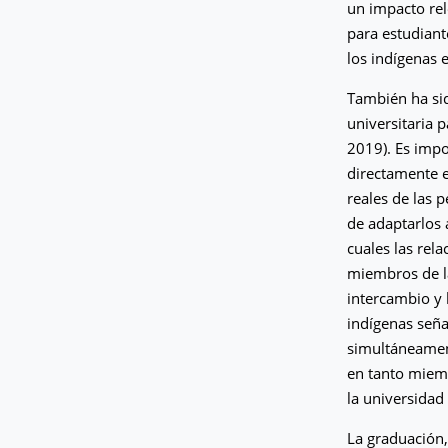
un impacto rel
para estudiant
los indígenas 
También ha sid
universitaria 
2019). Es impo
directamente e
reales de las 
de adaptarlos 
cuales las rel
miembros de la
intercambio y 
indígenas señ
simultáneamen
en tanto miem
la universidad
La graduación, 