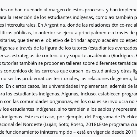
ades no han quedado al margen de estos procesos, y han impleme
a la retención de los estudiantes indígenas, como así también 
es interculturales. En Argentina, donde las relaciones étnico-raci
olíticas públicas, lo anterior se ejecuta principalmente a través d
rsitarias, que tienen el objetivo de brindar apoyo académico especí
dígenas a través de la figura de los tutores (estudiantes avanzados
ersas estrategias de contención y soporte académico (Rodríguez; 
s tutorías también se proponen talleres sobre diferentes temática
os contenidos de las carreras que cursan los estudiantes y otras li
mo ser las problemáticas territoriales, las relaciones de género, l
 etc. En ciertos casos, las universidades implementan, además de l
a los estudiantes indígenas. Algunas, incluso, establecen progra
n con las comunidades originarias, en los cuales se involucra no 
 y los estudiantes indígenas, sino también a los sabios y represent
 indígenas. Este es el caso, por ejemplo, del Programa de Pueblos
cional del Nordeste (Luján; Soto; Rosso, 2018).Este programa c
de funcionamiento ininterrumpido – está en vigencia desde 2011