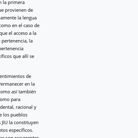
n la primera
que provienen de
namente la lengua
 como en el caso de
ue el acceso a la
 pertenencia, la
 pertenencia
ficos que allí se
sentimientos de
Permanecer en la
 como así también
 como para
ental, racional y
re los pueblos
 JIU la constituyen
tos específicos.
as son recurrentes,