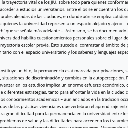
n la trayectoria vital de los JIU, sobre todo para quienes conforma
acceder a estudios universitarios. Entre ellos se encuentran los 
rales alejadas de las ciudades, en donde aún se emplea cotidia
a quienes la universidad representa un espacio alejado y ajeno –
chí que se señala más adelante –. Asimismo, se ha documentado q
universidad habilita cuestionamientos personales sobre el lugar de
trayectoria escolar previa. Esto sucede al contrastar el ámbito de
tario con el espacio universitario y los saberes y lenguajes especí
constituye un hito, la permanencia está marcada por privaciones, 
 situaciones de discriminación y cambios en la autopercepción. 
 avanzar en los estudios implica un enorme esfuerzo económico,
de diferentes estrategias, tanto para afrontar la vida en la ciudad
los conocimientos académicos – aún anclados en la tradición occid
ados de las prácticas vivenciales que vertebran el aprendizaje ent
tra gran dificultad para la permanencia en la universidad entre los
 problemas de salud y las dificultades para acceder a los tratamien
ratamientos de enfermedades leves y otras severas. Algunas de ell