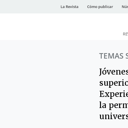
La Revista
Cómo publicar
Núm
RE
DESidades
TEMAS 
Jóvene
superi
Experie
la per
univers