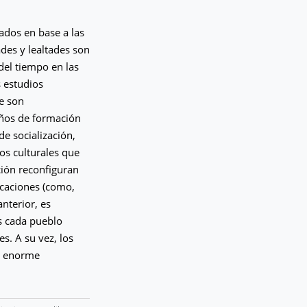
ados en base a las
ades y lealtades son
del tiempo en las
s estudios
e son
años de formación
de socialización,
mos culturales que
ción reconfiguran
icaciones (como,
nterior, es
es cada pueblo
es. A su vez, los
la enorme