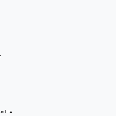
e
un hito