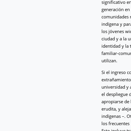
significativo e
generación en 
comunidades ru
indígena y par
los jóvenes wi
ciudad y a la 
identidad y la 
familiar-comuni
utilizan.
Si el ingreso 
extrañamiento,
universidad y
el despliegue 
apropiarse de 
erudita, y alej
indígenas –. O
los frecuentes
Esto incluye t