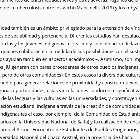
o de la tuberculosis entre los wichí (Mancinelli, 2019) y los mbyà
sidad también es un ámbito privilegiado para la extensión de vínc
s de sociabilidad y pertenencia. Diferentes estudios han desatac
ara las y los jóvenes indígenas la creación y consolidación de laz
 quienes colaboran en la medida de sus posibilidades con el sos
los ayudan también en aspectos académicos –. Asimismo, son imp
os JIU generan con pares procedentes de otros pueblos indígenas (
pero de otras comunidades). En estos casos la diversidad cultural
medio para generar relaciones de proximidad y construir nuevos
lgunas oportunidades, estas vinculaciones conducen a significativa
 de las lenguas y las culturas en las universidades, y constituyen e
zación estudiantil indígena a través de la creación de comunidade
 indígenas (es el caso, por ejemplo, de la Comunidad de Estudiant
arios en la Universidad Nacional de Salta) y la realización de enc
 como el Primer Encuentro de Estudiantes de Pueblos Originarios,
versidad Nacional del Chaco Austral, en la provincia de Chaco.