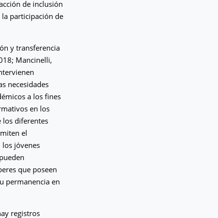
acción de inclusión
la participación de
ón y transferencia
018; Mancinelli,
intervienen
as necesidades
émicos a los fines
rmativos en los
 los diferentes
rmiten el
 los jóvenes
 pueden
beres que poseen
 su permanencia en
hay registros