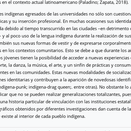
as en el contexto actual latinoamericano (Paladino; Zapata, 2018).
es indígenas egresados de las universidades no sólo son cuestion
ticas y su inserción profesional. En muchas ocasiones sus identid
a debido al tiempo transcurrido en las ciudades –en detrimento 
y al poco uso de la lengua indígena durante la realización de su
mbién sus nuevas formas de vestir y de expresarse corporalment
s en los contextos comunitarios. Esto se debe a que durante los 
os jóvenes tienen la posibilidad de acceder a nuevas experiencias 
rte, la danza, la música, el arte, y un sinfín de prácticas y consu
ntes en las comunidades. Estas nuevas modalidades de socializa
nes identitarias y contribuyen a la aparición de novedosas identif
ndígena-punk; indígena-drag queen;. entre otras). No obstante lo a
icar que no se pueden realizar generalizaciones totalizantes, pu
una historia particular de vinculación con las instituciones estatal
gráficos obtenidos por diferentes investigaciones dan cuenta de 
 existe al interior de cada pueblo indígena.