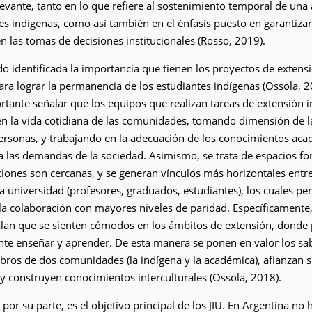
evante, tanto en lo que refiere al sostenimiento temporal de una 
es indígenas, como así también en el énfasis puesto en garantizar 
en las tomas de decisiones institucionales (Rosso, 2019).
o identificada la importancia que tienen los proyectos de extensi
para lograr la permanencia de los estudiantes indígenas (Ossola, 2
rtante señalar que los equipos que realizan tareas de extensión 
n la vida cotidiana de las comunidades, tomando dimensión de l
personas, y trabajando en la adecuación de los conocimientos acad
a las demandas de la sociedad. Asimismo, se trata de espacios fo
aciones son cercanas, y se generan vínculos más horizontales entre
 universidad (profesores, graduados, estudiantes), los cuales pe
la colaboración con mayores niveles de paridad. Específicamente,
alan que se sienten cómodos en los ámbitos de extensión, donde
te enseñar y aprender. De esta manera se ponen en valor los sa
bros de dos comunidades (la indígena y la académica), afianzan
 y construyen conocimientos interculturales (Ossola, 2018).
por su parte, es el objetivo principal de los JIU. En Argentina no 