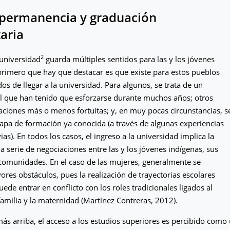
 permanencia y graduación
taria
2
 universidad
guarda múltiples sentidos para las y los jóvenes
primero que hay que destacar es que existe para estos pueblos
os de llegar a la universidad. Para algunos, se trata de un
l que han tenido que esforzarse durante muchos años; otros
uaciones más o menos fortuitas; y, en muy pocas circunstancias, s
tapa de formación ya conocida (a través de algunas experiencias
ias). En todos los casos, el ingreso a la universidad implica la
a serie de negociaciones entre las y los jóvenes indígenas, sus
 comunidades. En el caso de las mujeres, generalmente se
res obstáculos, pues la realización de trayectorias escolares
ede entrar en conflicto con los roles tradicionales ligados al
familia y la maternidad (Martínez Contreras, 2012).
s arriba, el acceso a los estudios superiores es percibido como 