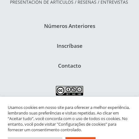
PRESENTACIÓN DE ARTÍCULOS / RESEÑAS / ENTREVISTAS
Números Anteriores
Inscríbase
Contacto
Usamos cookies em nosso site para oferecer a melhor experiência,
NIPIAC – Núcleo Interdisciplinar de Pesquisa para a Infância e
lembrando suas preferências e visitas repetidas. Ao clicar em
Adolescência Contemporâneas
“Aceitar tudo”, você concorda com o uso de todos os cookies. No
entanto, você pode visitar "Configurações de cookies" para
Universidade Federal do Rio de Janeiro - Campus da Praia Vermelha
fornecer um consentimento controlado.
Av. Pasteur, 250 – Urca, Prédio da Decania do CFCH