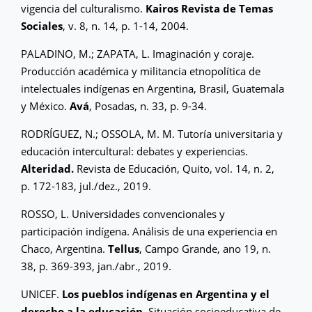
vigencia del culturalismo.
Kairos Revista de Temas
Sociales
, v. 8, n. 14, p. 1-14, 2004.
PALADINO, M.; ZAPATA, L. Imaginación y coraje.
Producción académica y militancia etnopolítica de
intelectuales indígenas en Argentina, Brasil, Guatemala
y México.
Avá
, Posadas, n. 33, p. 9-34.
RODRÍGUEZ, N.; OSSOLA, M. M. Tutoría universitaria y
educación intercultural: debates y experiencias.
Alteridad.
Revista de Educación, Quito, vol. 14, n. 2,
p. 172-183, jul./dez., 2019.
ROSSO, L. Universidades convencionales y
participación indígena. Análisis de una experiencia en
Chaco, Argentina.
Tellus
, Campo Grande, ano 19, n.
38, p. 369-393, jan./abr., 2019.
UNICEF.
Los pueblos indígenas en Argentina y el
derecho a la educación.
Situación socioeducativa de