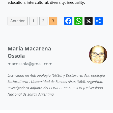
education, intercultural, diversity, inequality.
Facebook
WhatsA
X
Co
Anterior
1
2
3
María Macarena
Ossola
macossola@gmail.com
Licenciada en Antropología (UNSa) y Doctora en Antropología
Sociocultural , Universidad de Buenos Aires (UBA), Argentina.
Investigadora Adjunta del CONICET en el ICSOH (Universidad
Nacional de Salta), Argentina.