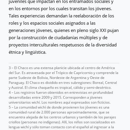
juveniles que impactan en los entramados sociales y
en los entornos por los cuales transitan los jóvenes.
Tales experiencias demandan la reelaboración de los
roles y los espacios sociales asignados a las
generaciones jóvenes, quienes en pleno siglo XXI pujan
por la construcción de ciudadanías múltiples y de
proyectos interculturales respetuosos de la diversidad
étnica y lingüística.
3 – El Chaco es una extensa planicie ubicada al centro de América
del Sur. Es atravesada por el Trópico de Capricornio y comprende la
parte Sudeste de Bolivia, Nordeste de Argentina y Oeste de
Paraguay. El Chaco es dividido en tres subregiones: Boreal, Central
y Austral. El clima chaqueño es tropical, cálido y semi-desértico.
4 – Los registros fueron obtenidos en entrevistas en profundidad
desarrolladas entre 2009 y 2015. Corresponden a jóvenes
universitarios wichí. Los nombres aquí expresados son ficticios.
5 – La comunidad wichí de donde provienen los jóvenes es una
comunidad rural de 2.000 personas aproximadamente, que se
encuentra alejada de los centros urbanos y también de los parajes
criollos (personas no indígenas). Allí, los niños son socializados en
lengua wichí y sólo toman contacto con el español al ingresar a la