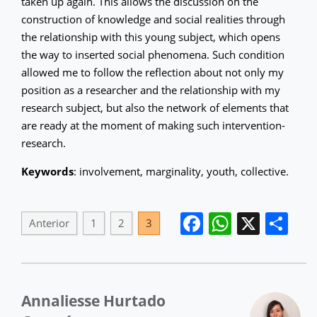
taken up again. This allows the discussion on the
construction of knowledge and social realities through
the relationship with this young subject, which opens
the way to inserted social phenomena. Such condition
allowed me to follow the reflection about not only my
position as a researcher and the relationship with my
research subject, but also the network of elements that
are ready at the moment of making such intervention-
research.
Keywords
: involvement, marginality, youth, collective.
Facebook
WhatsA
X
Co
Anterior
1
2
3
Annaliesse Hurtado