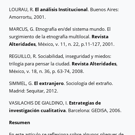
LOURAU, R.
El análisis Institucional
. Buenos Aires:
Amorrortu, 2001.
MARCUS, G. Etnografía en/del sistema mundo. El
surgimiento de la etnografía multilocal.
Revista
Alteridades
, México, v. 11, n. 22, p.11-127, 2001.
REGUILLO, R. Sociabilidad, inseguridad y miedos:
trilogía para pensar la ciudad.
Revista Alteridades
,
México, v. 18, n. 36, p. 63-74, 2008.
SIMMEL, G.
El extranjero
. Sociología del extraño.
Madrid: Sequitar, 2012.
VASILACHIS DE GIALDINO, I.
Estrategias de
investigación cualitativa
. Barcelona: GEDISA, 2006.
Resumen
En este artículo se reflexiona sobre algunos pliegues de