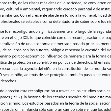
sobre todo, de las clases más altas de la sociedad, se convierten en
o, cultural y ambiental, requiriendo cuidado parental y de insti
a infancia. Con el creciente alarde en torno a la vulnerabilidad d
rofesionales se establece como detentadora de saber sobre los ni
 se fue reconfigurando significativamente a lo largo de la segunda
e en el siglo XXI, lo que coincide con una reconfiguración del pap
eneralización de una economía de mercado basada principalmente
 de acuerdo con los autores, obligó a repensar la cuestión del rie
enario político-económico influenció de manera clara la forma d
lítica de protección se convirtió en política de derechos. El énfasis
 reconocer la agencia del niño en la constitución de su mundo soc
 O sea, el niño, además de ser protegido, también pasa a ser ent
e derechos.
o apreciar esta reconfiguración a través de los estudios sociales 
James (1997), la historia de los estudios sociales del niño está ma
ación al niño. Los estudios basados ​​en la teoría de la socializació
abordaron la infancia sólo como un campo sobre el que los adul