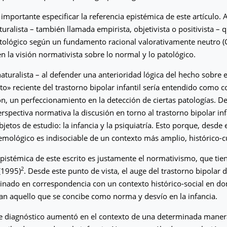
 importante especificar la referencia epistémica de este artículo. 
uralista – también llamada empirista, objetivista o positivista – 
tológico según un fundamento racional valorativamente neutro (
 la visión normativista sobre lo normal y lo patológico.
aturalista – al defender una anterioridad lógica del hecho sobre el
o» reciente del trastorno bipolar infantil sería entendido como 
n, un perfeccionamiento en la detección de ciertas patologías. D
rspectiva normativa la discusión en torno al trastorno bipolar inf
bjetos de estudio: la infancia y la psiquiatría. Esto porque, desde 
emológico es indisociable de un contexto más amplio, histórico-cu
epistémica de este escrito es justamente el normativismo, que ti
2
(1995)
. Desde este punto de vista, el auge del trastorno bipolar 
inado en correspondencia con un contexto histórico-social en d
an aquello que se concibe como norma y desvío en la infancia.
te diagnóstico aumentó en el contexto de una determinada maner