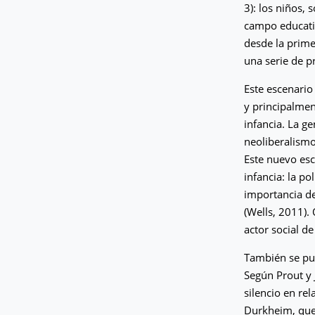
3): los niños, 
campo educativ
desde la primer
una serie de p
Este escenario
y principalment
infancia. La g
neoliberalismo,
Este nuevo esc
infancia: la po
importancia de
(Wells, 2011).
actor social d
También se pud
Según Prout y 
silencio en rel
Durkheim, que 