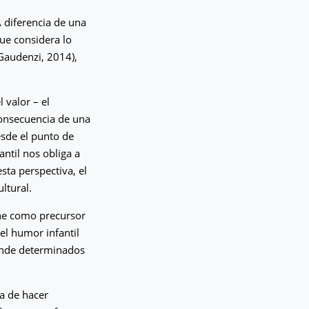
A diferencia de una
que considera lo
Gaudenzi, 2014),
 valor – el
consecuencia de una
esde el punto de
antil nos obliga a
esta perspectiva, el
ltural.
ene como precursor
del humor infantil
onde determinados
a de hacer