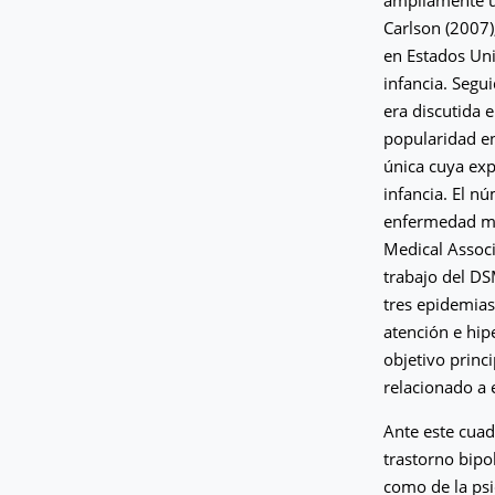
Carlson (2007)
en Estados Uni
infancia. Segu
era discutida e
popularidad en
única cuya exp
infancia. El n
enfermedad men
Medical Associ
trabajo del DS
tres epidemias 
atención e hip
objetivo princi
relacionado a 
Ante este cuad
trastorno bipo
como de la psiq