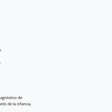
h
s
iagnóstico de
nto de la infancia,