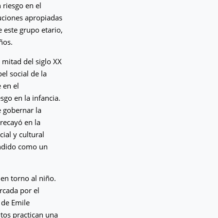
 riesgo en el
tuciones apropiadas
e este grupo etario,
ños.
 mitad del siglo XX
el social de la
 en el
sgo en la infancia.
e gobernar la
 recayó en la
ial y cultural
endido como un
en torno al niño.
rcada por el
n de Emile
tos practican una