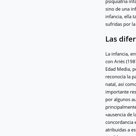
psiquiatría inf
sino de una inf
infancia, ella
sufridas por la
Las dife
La infancia, e
con Ariés (198
Edad Media, po
reconocía la pa
natal, así com
importante res
por algunos aut
principalmente
«ausencia de l
concordancia en
atribuidas a e