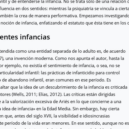
antil y de entenderse la infancia. No se trata sólo de una relación 
luencia en dos sentidos: mientras la psiquiatría se vincula a cier
 también la crea de manera performativa. Empezamos investigand
 noción de infancia, enfatizando el estatuto que ésta tiene en los 
rentes infancias
ntendida como una entidad separada de lo adulto es, de acuerdo
7), una invención moderna. Como nos apunta el autor, hasta la
r ejemplo, no existía el sentimiento de infancia, o sea, no se
rticularidad infantil: las prácticas de infanticidio para control
o de abandono infantil, eran comunes en ese período. Es
altar que la idea de un descubrimiento de la infancia es criticada
ores (Wells, 2011; Elías, 2012). Las críticas están dirigidas
 a la valorización excesiva de Ariés en lo que concierne a una
a idea de infancia» en la Edad Media. Sin embargo, hay cierta
 que, antes del siglo XVII, la visibilidad e idiosincrasias
ste período de la vida eran menores. En ese sentido, aunque no es