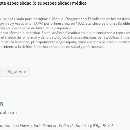
esta especialidad (o subespecialidad) médica.
a inglesa usada para designar el Manual Diagnóstico y Estadístico de los trasto
ychiatry Association (APA) por primera vez en 1952. Sus cinco versiones (la últi
ron en una especie de biblia de la psiquiatría.
entó afirmar la contribución del análisis filosófico en lo que concierne a concep
el ámbito de lo normal y de lo patológico. Décadas después de la publicación del
teratura filosófica, principalmente anglosajona, tomó cuerpo y asumió el desafío
erniente a la definición de los conceptos de salud y enfermedad.
Siguiente
in
ail.com
a por la Universidade Federal do Rio de Janeiro (UFRJ), Brasil.