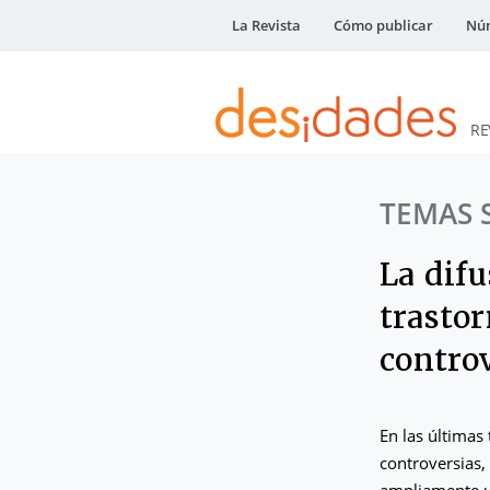
La Revista
Cómo publicar
Núm
RE
DESidades
TEMAS 
La difu
trastor
contro
En las últimas 
controversias,
ampliamente ut