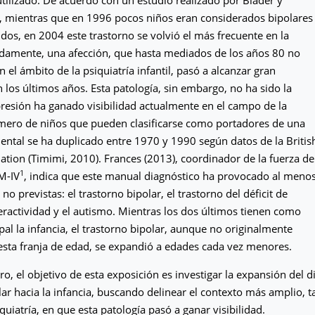
, mientras que en 1996 pocos niños eran considerados bipolares
dos, en 2004 este trastorno se volvió el más frecuente en la
idamente, una afección, que hasta mediados de los años 80 no
n el ámbito de la psiquiatría infantil, pasó a alcanzar gran
 los últimos años. Esta patología, sin embargo, no ha sido la
resión ha ganado visibilidad actualmente en el campo de la
úmero de niños que pueden clasificarse como portadores de una
tal se ha duplicado entre 1970 y 1990 según datos de la Britis
ation (Timimi, 2010). Frances (2013), coordinador de la fuerza de
1
M-IV
, indica que este manual diagnóstico ha provocado al meno
no previstas: el trastorno bipolar, el trastorno del déficit de
eractividad y el autismo. Mientras los dos últimos tienen como
pal la infancia, el trastorno bipolar, aunque no originalmente
esta franja de edad, se expandió a edades cada vez menores.
ro, el objetivo de esta exposición es investigar la expansión del d
lar hacia la infancia, buscando delinear el contexto más amplio, ta
uiatría, en que esta patología pasó a ganar visibilidad.