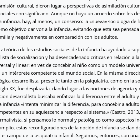
misión cultural, dieron lugar a perspectivas de asimilación cultur
sociales con significado. Aunque no haya un acuerdo sobre los des
a infancia, hay, al menos, un consenso: la «nueva» sociología de l
mo objetivo dar voz a la infancia, evitando que esta sea pensada
familia y negativamente en comparación con los adultos.
z teórica de los estudios sociales de la infancia ha ayudado a sup
ista de socialización y ha desencadenado críticas en relación a l
versal y linear: en vez de concebir al niño como un modelo univers
n intérprete competente del mundo social. En la misma direcció
ógica desarrollista, presente tanto en la psiquiatría, como en la so
 siglo XX, fue desplazada, dando lugar a las nociones de agencia y
ión desarrollista buscaba enfatizar la diferencia entre el adulto y
a infancia «intenta minimizar la diferencia, para concebir a adulto
petentes en su aquiescencia respecto al sistema.» (Castro, 2013,
rmativista, si pensamos lo normal y patológico como aspectos in
mplio, estas reconfiguraciones de la noción de infancia se dan d
 el campo de la psiquiatría infantil. Seguimos, entonces, con una