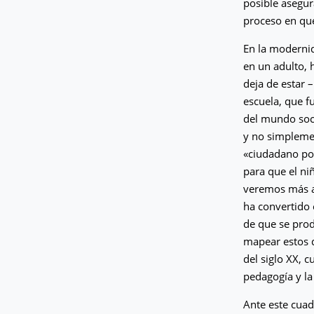
posible asegur
proceso en que
En la modernid
en un adulto, 
deja de estar 
escuela, que f
del mundo soci
y no simplemen
«ciudadano pot
para que el ni
veremos más ade
ha convertido 
de que se prod
mapear estos d
del siglo XX, c
pedagogía y la 
Ante este cuad