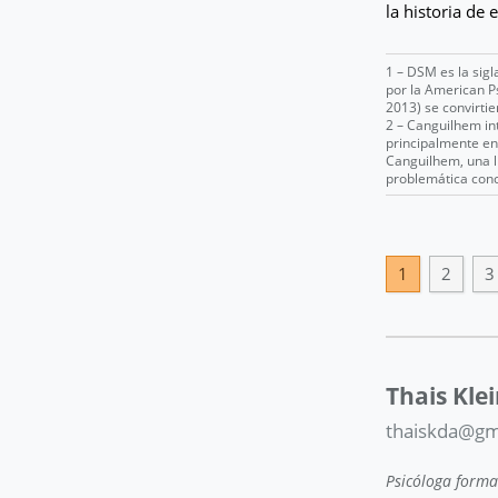
la historia de 
1 – DSM es la sigl
por la American Ps
2013) se convirtie
2 – Canguilhem int
principalmente en 
Canguilhem, una li
problemática conc
1
2
3
Thais Kle
thaiskda@gm
Psicóloga formad