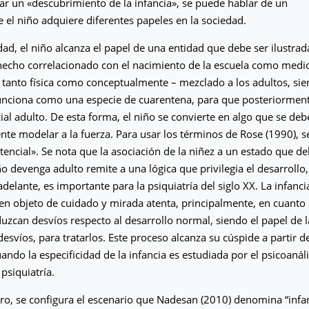
ar un «descubrimiento de la infancia», se puede hablar de un
 el niño adquiere diferentes papeles en la sociedad.
ad, el niño alcanza el papel de una entidad que debe ser ilustrad
hecho correlacionado con el nacimiento de la escuela como medio
– tanto física como conceptualmente – mezclado a los adultos, sie
unciona como una especie de cuarentena, para que posteriorment
al adulto. De esta forma, el niño se convierte en algo que se debe
te modelar a la fuerza. Para usar los términos de Rose (1990), s
encial». Se nota que la asociación de la niñez a un estado que d
ño devenga adulto remite a una lógica que privilegia el desarrollo
lante, es importante para la psiquiatría del siglo XX. La infancia
en objeto de cuidado y mirada atenta, principalmente, en cuanto a
uzcan desvíos respecto al desarrollo normal, siendo el papel de l
esvíos, para tratarlos. Este proceso alcanza su cúspide a partir d
uando la especificidad de la infancia es estudiada por el psicoanális
psiquiatría.
ro, se configura el escenario que Nadesan (2010) denomina “infanc