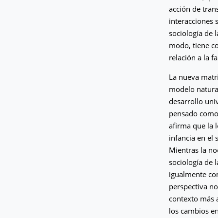
acción de trans
interacciones 
sociología de l
modo, tiene co
relación a la 
La nueva matri
modelo natural
desarrollo uni
pensado como u
afirma que la l
infancia en el
Mientras la noc
sociología de l
igualmente com
perspectiva no
contexto más a
los cambios en