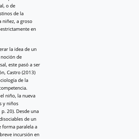
al, o de
tinos de la
a niñez, a groso
 estrictamente en
erar la idea de un
a noción de
al, este pasó a ser
n, Castro (2013)
ciología de la
 competencia.
 el niño, la nueva
s y niños
 p. 20). Desde una
disociables de un
e forma paralela a
 breve incursión en