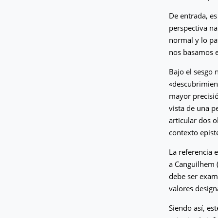
De entrada, es
perspectiva nat
normal y lo pa
nos basamos en
Bajo el sesgo n
«descubrimient
mayor precisió
vista de una pe
articular dos o
contexto epist
La referencia 
a Canguilhem 
debe ser exam
valores design
Siendo así, es