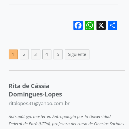
Facebook
WhatsA
X
Co
1
2
3
4
5
Siguiente
Rita de Cássia
Domingues-Lopes
ritalopes31@yahoo.com.br
Antropóloga, máster en Antropología por la Universidad
Federal de Pará (UFPA), profesora del curso de Ciencias Sociales