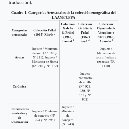
traducción).
Cuadro 1. Categorías Artesanales de la colección etnográfica del
LAANF/UFPA
Colección
Colección
Colección
Galvão
Galvão &
Figueiredo &
Categorías
Colección Frikel
& Frikel
Frikel
Vergolino e
2
artesanales
(1965) Xikrín
(1966)
(1967)
Silva (1969)
3
4
5
Trumai
Suyá
Anambé
Juguete / Miniatura
Juguete /
de arco (Nº. 188 y
Miniaturas de
Armas
Nº 211). Juguete /
arcos, flechas y
Miniatura de flecha
azagayas (Nº.
(Nº. 210 y Nº. 212)
1110)
Juguete
zoomorfo
de arcilla
Cerámica
(Nº. 929,
930, Nº.
931 y Nº.
932)
Juguete /
Instrumentos
Juguete / Miniatura
Miniatura
musicales y
de sonajero (Nº.
de
de
293 y Nº. 294)
sonajero
señalización
(Nº. 743)