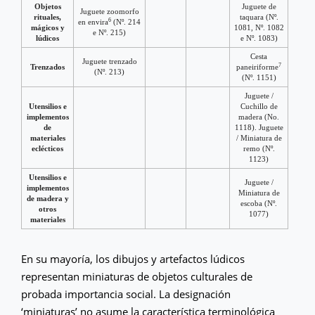
Objetos
Juguete de
Juguete zoomorfo
rituales,
taquara (Nº.
6
en envira
(Nº. 214
mágicos y
1081, Nº. 1082
e Nº. 215)
lúdicos
e Nº. 1083)
Cesta
Juguete trenzado
7
Trenzados
paneiriforme
(Nº. 213)
(Nº. 1151)
Juguete /
Utensilios e
Cuchillo de
implementos
madera (No.
de
1118). Juguete
materiales
/ Miniatura de
eclécticos
remo (Nº.
1123)
Utensilios e
Juguete /
implementos
Miniatura de
de madera y
escoba (Nº.
otros
1077)
materiales
En su mayoría, los dibujos y artefactos lúdicos
representan miniaturas de objetos culturales de
probada importancia social. La designación
‘miniaturas’ no asume la característica terminológica