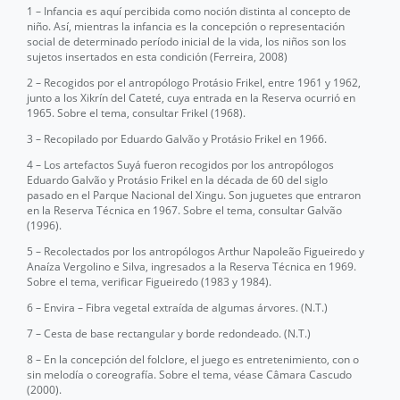
1 – Infancia es aquí percibida como noción distinta al concepto de
niño. Así, mientras la infancia es la concepción o representación
social de determinado período inicial de la vida, los niños son los
sujetos insertados en esta condición (Ferreira, 2008)
2 – Recogidos por el antropólogo Protásio Frikel, entre 1961 y 1962,
junto a los Xikrín del Cateté, cuya entrada en la Reserva ocurrió en
1965. Sobre el tema, consultar Frikel (1968).
3 – Recopilado por Eduardo Galvão y Protásio Frikel en 1966.
4 – Los artefactos Suyá fueron recogidos por los antropólogos
Eduardo Galvão y Protásio Frikel en la década de 60 del siglo
pasado en el Parque Nacional del Xingu. Son juguetes que entraron
en la Reserva Técnica en 1967. Sobre el tema, consultar Galvão
(1996).
5 – Recolectados por los antropólogos Arthur Napoleão Figueiredo y
Anaíza Vergolino e Silva, ingresados a la Reserva Técnica en 1969.
Sobre el tema, verificar Figueiredo (1983 y 1984).
6 – Envira – Fibra vegetal extraída de algumas árvores. (N.T.)
7 – Cesta de base rectangular y borde redondeado. (N.T.)
8 – En la concepción del folclore, el juego es entretenimiento, con o
sin melodía o coreografía. Sobre el tema, véase Câmara Cascudo
(2000).